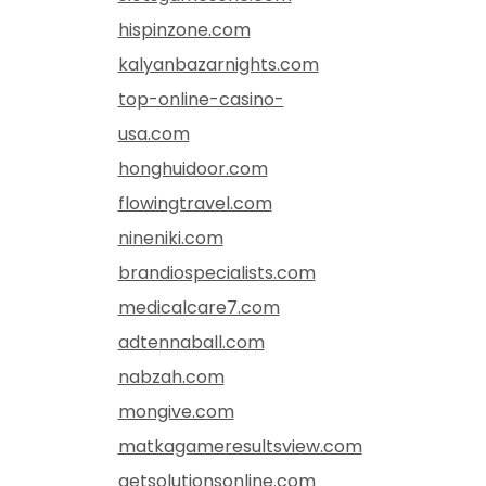
hispinzone.com
kalyanbazarnights.com
top-online-casino-
usa.com
honghuidoor.com
flowingtravel.com
nineniki.com
brandiospecialists.com
medicalcare7.com
adtennaball.com
nabzah.com
mongive.com
matkagameresultsview.com
getsolutionsonline.com