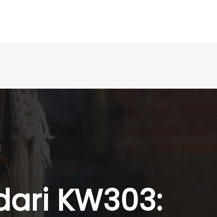
 dari KW303: