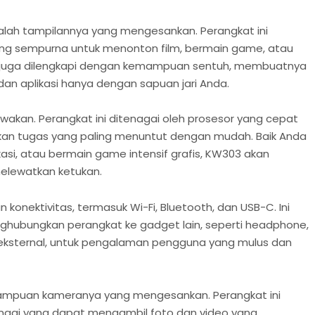
dalah tampilannya yang mengesankan. Perangkat ini
yang sempurna untuk menonton film, bermain game, atau
ni juga dilengkapi dengan kemampuan sentuh, membuatnya
an aplikasi hanya dengan sapuan jari Anda.
wakan. Perangkat ini ditenagai oleh prosesor yang cepat
kan tugas yang paling menuntut dengan mudah. Baik Anda
kasi, atau bermain game intensif grafis, KW303 akan
elewatkan ketukan.
konektivitas, termasuk Wi-Fi, Bluetooth, dan USB-C. Ini
hubungkan perangkat ke gadget lain, seperti headphone,
eksternal, untuk pengalaman pengguna yang mulus dan
emampuan kameranya yang mengesankan. Perangkat ini
tinggi yang dapat mengambil foto dan video yang