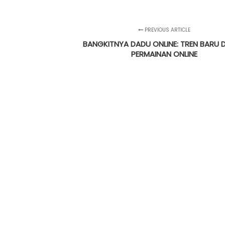
PREVIOUS ARTICLE
BANGKITNYA DADU ONLINE: TREN BARU 
PERMAINAN ONLINE