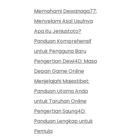
Memahami Dewanaga77:
Menyelami Asal Usulnya
Apa itu Jeniustoto?
Panduan Komprehensif
untuk Pengguna Baru
Pengertian Dewi4D: Masa
Depan Game Online
Menjelajahi Majestibet:
Panduan Utama Anda
untuk Taruhan Online
Pengertian Saung4D:
Panduan Lengkap untuk
Pemula