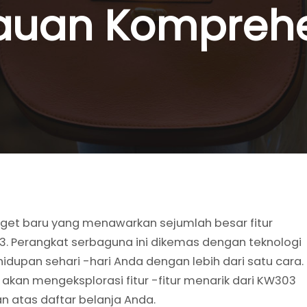
jauan Komprehe
dget baru yang menawarkan sejumlah besar fitur
303. Perangkat serbaguna ini dikemas dengan teknologi
idupan sehari -hari Anda dengan lebih dari satu cara.
 akan mengeksplorasi fitur -fitur menarik dari KW303
 atas daftar belanja Anda.