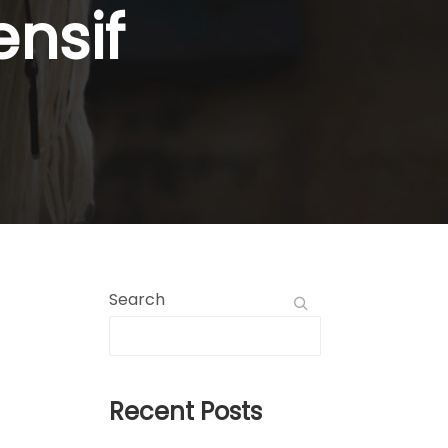
nsif
Search
Recent Posts