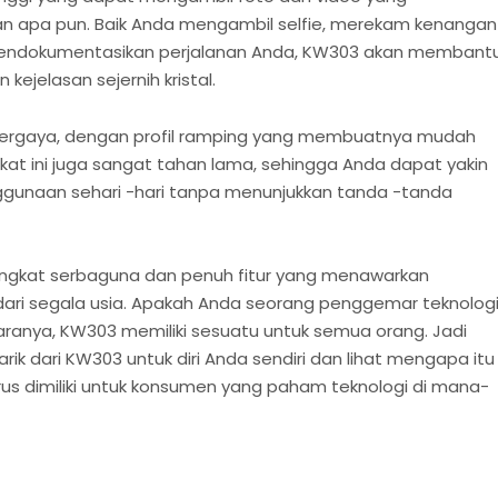
n apa pun. Baik Anda mengambil selfie, merekam kenangan
 mendokumentasikan perjalanan Anda, KW303 akan membant
jelasan sejernih kristal.
bergaya, dengan profil ramping yang membuatnya mudah
at ini juga sangat tahan lama, sehingga Anda dapat yakin
gunaan sehari -hari tanpa menunjukkan tanda -tanda
angkat serbaguna dan penuh fitur yang menawarkan
dari segala usia. Apakah Anda seorang penggemar teknologi
aranya, KW303 memiliki sesuatu untuk semua orang. Jadi
k dari KW303 untuk diri Anda sendiri dan lihat mengapa itu
s dimiliki untuk konsumen yang paham teknologi di mana-