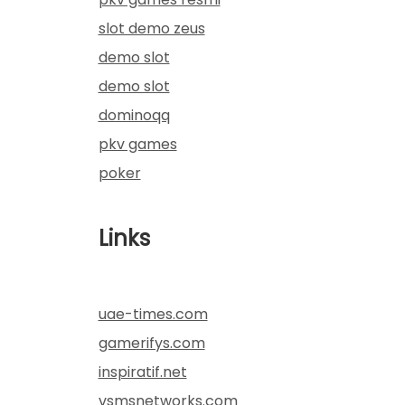
slot demo zeus
demo slot
demo slot
dominoqq
pkv games
poker
Links
uae-times.com
gamerifys.com
inspiratif.net
vsmsnetworks.com