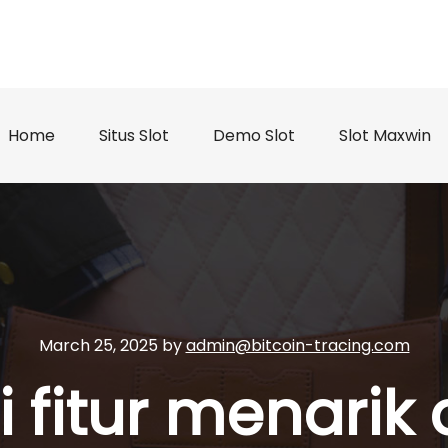
Home
Situs Slot
Demo Slot
Slot Maxwin
March 25, 2025
by
admin@bitcoin-tracing.com
 fitur menarik