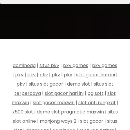
dominoqq
|
situs pkv
|
pkv games
|
pkv games
|
pkv
|
pkv
|
pkv
|
pkv
|
pkv
|
slot gacor hari ini
|
pkv
|
situs slot gacor
|
demo slot
|
situs slot
terpercaya
|
slot gacor hari ini
|
pg soft
|
slot
maxwin
|
slot gacor maxwin
|
slot anti rungkat
|
x500 slot
|
demo slot pragmatic maxwin
|
situs
slot online
|
mahjong ways 2
|
slot gacor
|
situs