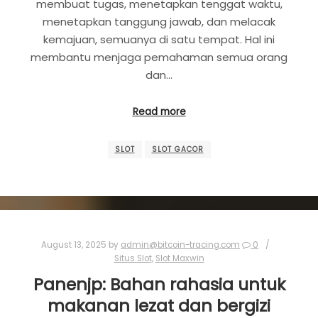
membuat tugas, menetapkan tenggat waktu,
menetapkan tanggung jawab, dan melacak
kemajuan, semuanya di satu tempat. Hal ini
membantu menjaga pemahaman semua orang
dan…
Read more
SLOT
SLOT GACOR
August 13, 2025
by
admin@bitcoin-tracing.com
0
Situs Slot
,
Slot Maxwin
Panenjp: Bahan rahasia untuk
makanan lezat dan bergizi