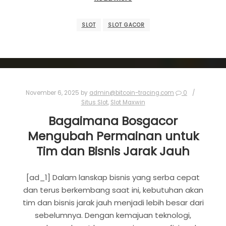
SLOT
SLOT GACOR
November 6, 2025
by
admin@bitcoin-tracing.com
0
Situs Slot
,
Slot Maxwin
Bagaimana Bosgacor
Mengubah Permainan untuk
Tim dan Bisnis Jarak Jauh
[ad_1] Dalam lanskap bisnis yang serba cepat
dan terus berkembang saat ini, kebutuhan akan
tim dan bisnis jarak jauh menjadi lebih besar dari
sebelumnya. Dengan kemajuan teknologi,