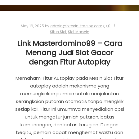
May 16, 2025
by
admin@bitcoin-tracing.com
0
Situs Slot
,
Slot Maxwin
Link Masterdomino99 – Cara
Menang Judi Slot Gacor
dengan Fitur Autoplay
Memahami Fitur Autoplay pada Mesin Slot Fitur
autoplay adalah mekanisme yang
memungkinkan pemain untuk menjalankan
serangkaian putaran otomatis tanpa mengklik
setiap kali. Fitur ini umumnya menyediakan opsi
untuk mengatur jumlah putaran, batas
kemenangan, dan batas kerugian. Dengan
begitu, pemain dapat menghemat waktu dan