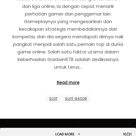
dan liga online, ia dengan cepat menarik
perhatian gamer dan penggemar lain.
Gameplaynya yang mengesankan dan
kecakapan strategis membedakannya dari
kompetisi, dan dia segera mendapati dirinya naik
pangkat menjadi salah satu pemain top di dunia
game online. Salah satu faktor utama dalam
keberhasilan Goldwin678 adalah dedikasinya
untuk terus…
Read more
SLOT
SLOT GACOR
LOAD MORE
10/21