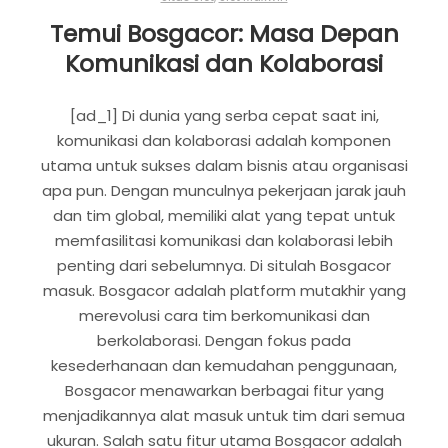
Temui Bosgacor: Masa Depan
Komunikasi dan Kolaborasi
[ad_1] Di dunia yang serba cepat saat ini,
komunikasi dan kolaborasi adalah komponen
utama untuk sukses dalam bisnis atau organisasi
apa pun. Dengan munculnya pekerjaan jarak jauh
dan tim global, memiliki alat yang tepat untuk
memfasilitasi komunikasi dan kolaborasi lebih
penting dari sebelumnya. Di situlah Bosgacor
masuk. Bosgacor adalah platform mutakhir yang
merevolusi cara tim berkomunikasi dan
berkolaborasi. Dengan fokus pada
kesederhanaan dan kemudahan penggunaan,
Bosgacor menawarkan berbagai fitur yang
menjadikannya alat masuk untuk tim dari semua
ukuran. Salah satu fitur utama Bosgacor adalah