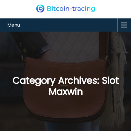
Menu
Category Archives:
Slot
Maxwin