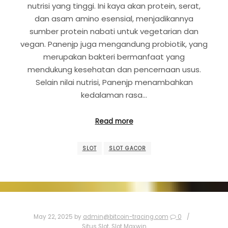
nutrisi yang tinggi. Ini kaya akan protein, serat,
dan asam amino esensial, menjadikannya
sumber protein nabati untuk vegetarian dan
vegan. Panenjp juga mengandung probiotik, yang
merupakan bakteri bermanfaat yang
mendukung kesehatan dan pencernaan usus.
Selain nilai nutrisi, Panenjp menambahkan
kedalaman rasa…
Read more
SLOT
SLOT GACOR
May 22, 2025
by
admin@bitcoin-tracing.com
0
Situs Slot
,
Slot Maxwin