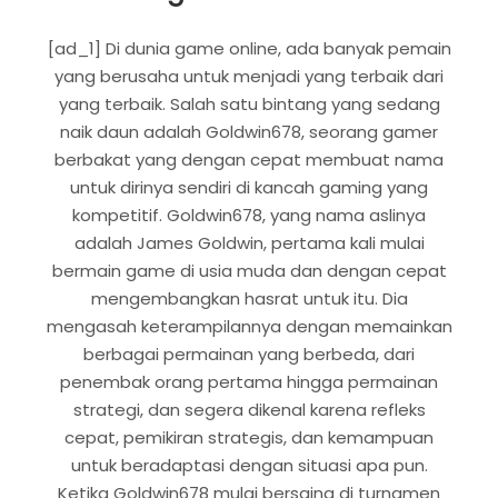
[ad_1] Di dunia game online, ada banyak pemain
yang berusaha untuk menjadi yang terbaik dari
yang terbaik. Salah satu bintang yang sedang
naik daun adalah Goldwin678, seorang gamer
berbakat yang dengan cepat membuat nama
untuk dirinya sendiri di kancah gaming yang
kompetitif. Goldwin678, yang nama aslinya
adalah James Goldwin, pertama kali mulai
bermain game di usia muda dan dengan cepat
mengembangkan hasrat untuk itu. Dia
mengasah keterampilannya dengan memainkan
berbagai permainan yang berbeda, dari
penembak orang pertama hingga permainan
strategi, dan segera dikenal karena refleks
cepat, pemikiran strategis, dan kemampuan
untuk beradaptasi dengan situasi apa pun.
Ketika Goldwin678 mulai bersaing di turnamen