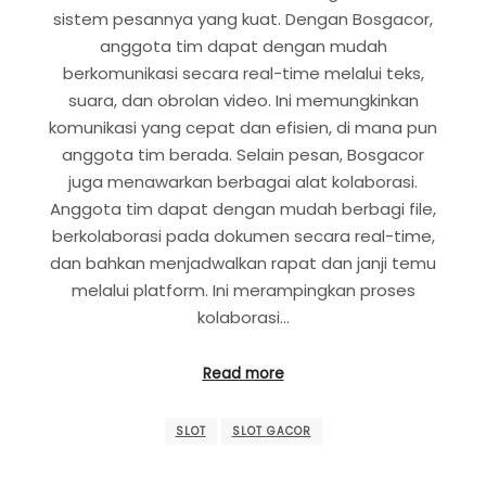
sistem pesannya yang kuat. Dengan Bosgacor,
anggota tim dapat dengan mudah
berkomunikasi secara real-time melalui teks,
suara, dan obrolan video. Ini memungkinkan
komunikasi yang cepat dan efisien, di mana pun
anggota tim berada. Selain pesan, Bosgacor
juga menawarkan berbagai alat kolaborasi.
Anggota tim dapat dengan mudah berbagi file,
berkolaborasi pada dokumen secara real-time,
dan bahkan menjadwalkan rapat dan janji temu
melalui platform. Ini merampingkan proses
kolaborasi…
Read more
SLOT
SLOT GACOR