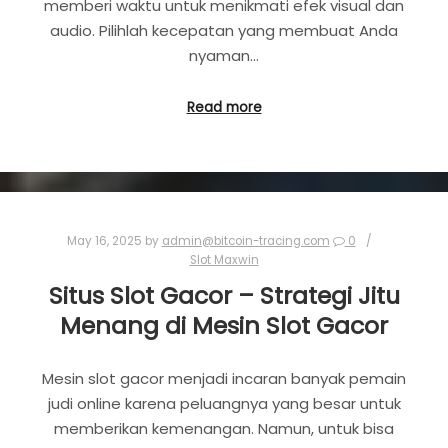
memberi waktu untuk menikmati efek visual dan
audio. Pilihlah kecepatan yang membuat Anda
nyaman…
Read more
May 16, 2025
by
admin@bitcoin-tracing.com
0
Slot Maxwin
Situs Slot Gacor – Strategi Jitu
Menang di Mesin Slot Gacor
Mesin slot gacor menjadi incaran banyak pemain
judi online karena peluangnya yang besar untuk
memberikan kemenangan. Namun, untuk bisa