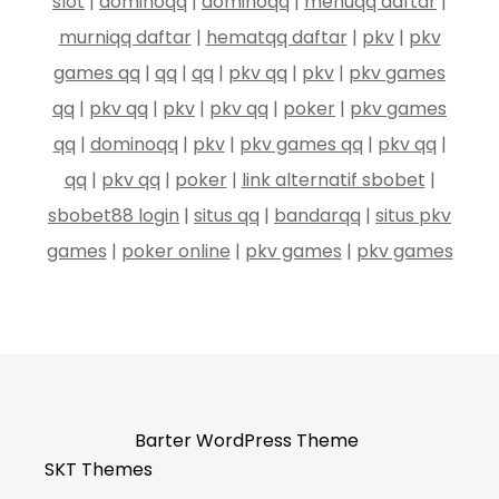
slot
|
dominoqq
|
dominoqq
|
menuqq daftar
|
murniqq daftar
|
hematqq daftar
|
pkv
|
pkv
games qq
|
qq
|
qq
|
pkv qq
|
pkv
|
pkv games
qq
|
pkv qq
|
pkv
|
pkv qq
|
poker
|
pkv games
qq
|
dominoqq
|
pkv
|
pkv games qq
|
pkv qq
|
qq
|
pkv qq
|
poker
|
link alternatif sbobet
|
sbobet88 login
|
situs qq
|
bandarqq
|
situs pkv
games
|
poker online
|
pkv games
|
pkv games
Barter WordPress Theme
SKT Themes