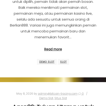
untuk dipilih, pemain tidak akan pernah bosan.
Baik mereka menikmati permainan slot,
permainan meja, atau permainan kasino live,
selalu ada sesuatu untuk semua orang di
Berlian888. Variasi ini juga memungkinkan pemain
untuk mencoba permainan baru dan
menemukan favorit…
Read more
DEMO SLOT
SLOT
May 8, 2026
by
admin@bitcoin-tracing.com
0
Demo Slot
,
Situs Slot