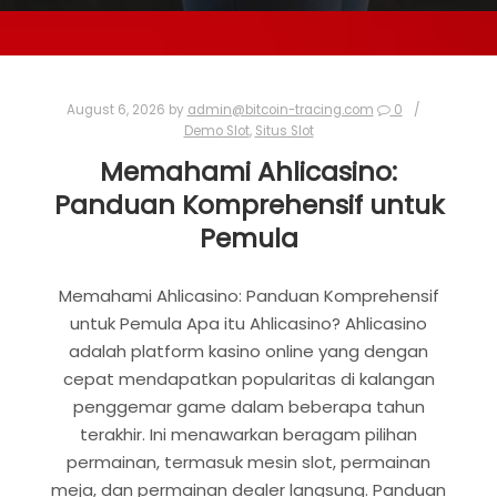
August 6, 2026
by
admin@bitcoin-tracing.com
0
Demo Slot
,
Situs Slot
Memahami Ahlicasino:
Panduan Komprehensif untuk
Pemula
Memahami Ahlicasino: Panduan Komprehensif
untuk Pemula Apa itu Ahlicasino? Ahlicasino
adalah platform kasino online yang dengan
cepat mendapatkan popularitas di kalangan
penggemar game dalam beberapa tahun
terakhir. Ini menawarkan beragam pilihan
permainan, termasuk mesin slot, permainan
meja, dan permainan dealer langsung. Panduan