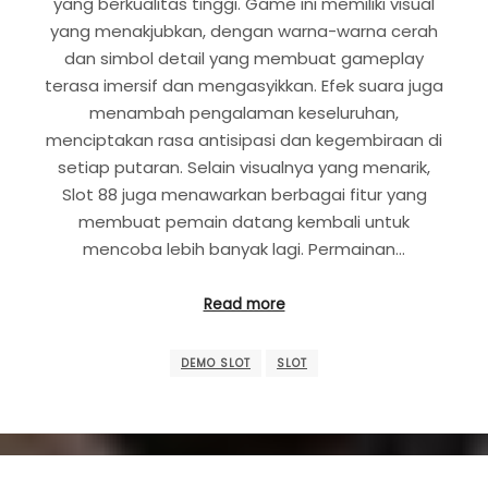
yang berkualitas tinggi. Game ini memiliki visual
yang menakjubkan, dengan warna-warna cerah
dan simbol detail yang membuat gameplay
terasa imersif dan mengasyikkan. Efek suara juga
menambah pengalaman keseluruhan,
menciptakan rasa antisipasi dan kegembiraan di
setiap putaran. Selain visualnya yang menarik,
Slot 88 juga menawarkan berbagai fitur yang
membuat pemain datang kembali untuk
mencoba lebih banyak lagi. Permainan…
Read more
DEMO SLOT
SLOT