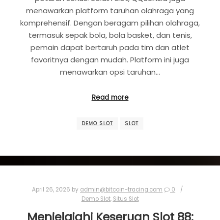
menawarkan platform taruhan olahraga yang
komprehensif. Dengan beragam pilihan olahraga,
termasuk sepak bola, bola basket, dan tenis,
pemain dapat bertaruh pada tim dan atlet
favoritnya dengan mudah. Platform ini juga
menawarkan opsi taruhan…
Read more
DEMO SLOT
SLOT
April 26, 2026
by
admin@bitcoin-tracing.com
0
Demo Slot
,
Situs Slot
Menjelajahi Keseruan Slot 88: