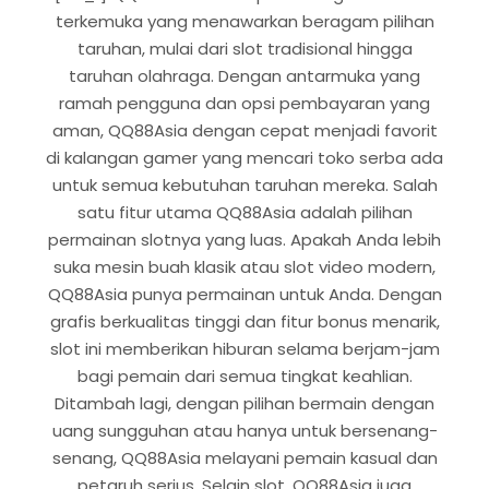
terkemuka yang menawarkan beragam pilihan
taruhan, mulai dari slot tradisional hingga
taruhan olahraga. Dengan antarmuka yang
ramah pengguna dan opsi pembayaran yang
aman, QQ88Asia dengan cepat menjadi favorit
di kalangan gamer yang mencari toko serba ada
untuk semua kebutuhan taruhan mereka. Salah
satu fitur utama QQ88Asia adalah pilihan
permainan slotnya yang luas. Apakah Anda lebih
suka mesin buah klasik atau slot video modern,
QQ88Asia punya permainan untuk Anda. Dengan
grafis berkualitas tinggi dan fitur bonus menarik,
slot ini memberikan hiburan selama berjam-jam
bagi pemain dari semua tingkat keahlian.
Ditambah lagi, dengan pilihan bermain dengan
uang sungguhan atau hanya untuk bersenang-
senang, QQ88Asia melayani pemain kasual dan
petaruh serius. Selain slot, QQ88Asia juga