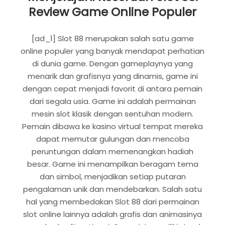
Review Game Online Populer
[ad_1] Slot 88 merupakan salah satu game
online populer yang banyak mendapat perhatian
di dunia game. Dengan gameplaynya yang
menarik dan grafisnya yang dinamis, game ini
dengan cepat menjadi favorit di antara pemain
dari segala usia. Game ini adalah permainan
mesin slot klasik dengan sentuhan modern.
Pemain dibawa ke kasino virtual tempat mereka
dapat memutar gulungan dan mencoba
peruntungan dalam memenangkan hadiah
besar. Game ini menampilkan beragam tema
dan simbol, menjadikan setiap putaran
pengalaman unik dan mendebarkan. Salah satu
hal yang membedakan Slot 88 dari permainan
slot online lainnya adalah grafis dan animasinya