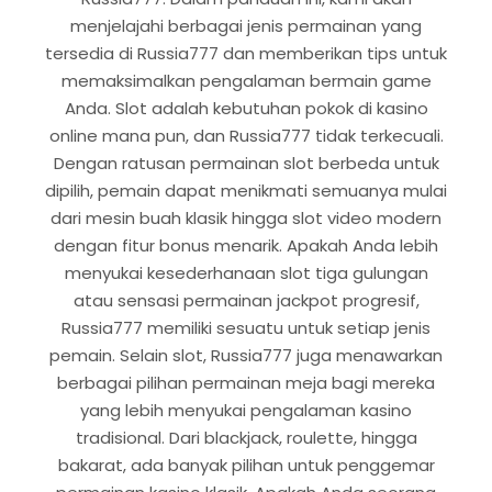
menjelajahi berbagai jenis permainan yang
tersedia di Russia777 dan memberikan tips untuk
memaksimalkan pengalaman bermain game
Anda. Slot adalah kebutuhan pokok di kasino
online mana pun, dan Russia777 tidak terkecuali.
Dengan ratusan permainan slot berbeda untuk
dipilih, pemain dapat menikmati semuanya mulai
dari mesin buah klasik hingga slot video modern
dengan fitur bonus menarik. Apakah Anda lebih
menyukai kesederhanaan slot tiga gulungan
atau sensasi permainan jackpot progresif,
Russia777 memiliki sesuatu untuk setiap jenis
pemain. Selain slot, Russia777 juga menawarkan
berbagai pilihan permainan meja bagi mereka
yang lebih menyukai pengalaman kasino
tradisional. Dari blackjack, roulette, hingga
bakarat, ada banyak pilihan untuk penggemar