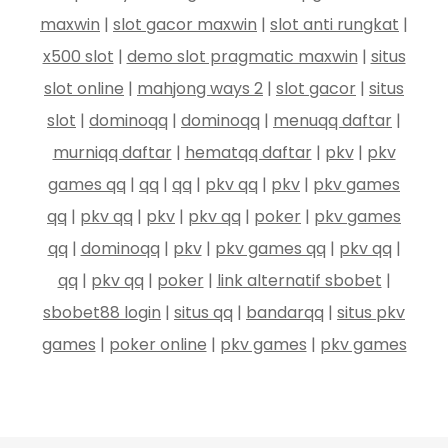
maxwin
|
slot gacor maxwin
|
slot anti rungkat
|
x500 slot
|
demo slot pragmatic maxwin
|
situs
slot online
|
mahjong ways 2
|
slot gacor
|
situs
slot
|
dominoqq
|
dominoqq
|
menuqq daftar
|
murniqq daftar
|
hematqq daftar
|
pkv
|
pkv
games qq
|
qq
|
qq
|
pkv qq
|
pkv
|
pkv games
qq
|
pkv qq
|
pkv
|
pkv qq
|
poker
|
pkv games
qq
|
dominoqq
|
pkv
|
pkv games qq
|
pkv qq
|
qq
|
pkv qq
|
poker
|
link alternatif sbobet
|
sbobet88 login
|
situs qq
|
bandarqq
|
situs pkv
games
|
poker online
|
pkv games
|
pkv games