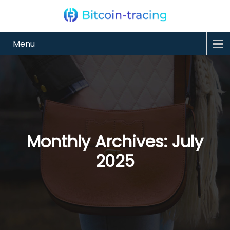
Menu
Monthly Archives:
July
2025