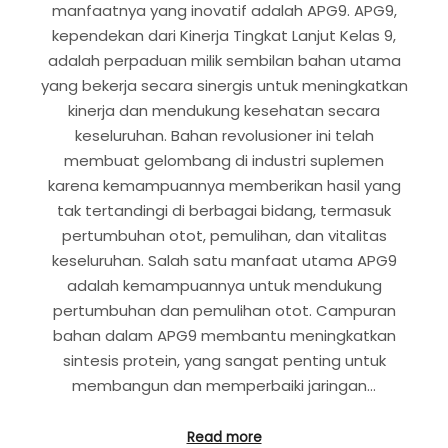
manfaatnya yang inovatif adalah APG9. APG9,
kependekan dari Kinerja Tingkat Lanjut Kelas 9,
adalah perpaduan milik sembilan bahan utama
yang bekerja secara sinergis untuk meningkatkan
kinerja dan mendukung kesehatan secara
keseluruhan. Bahan revolusioner ini telah
membuat gelombang di industri suplemen
karena kemampuannya memberikan hasil yang
tak tertandingi di berbagai bidang, termasuk
pertumbuhan otot, pemulihan, dan vitalitas
keseluruhan. Salah satu manfaat utama APG9
adalah kemampuannya untuk mendukung
pertumbuhan dan pemulihan otot. Campuran
bahan dalam APG9 membantu meningkatkan
sintesis protein, yang sangat penting untuk
membangun dan memperbaiki jaringan…
Read more