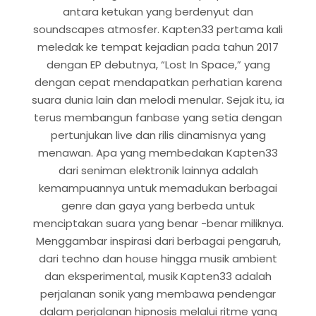
antara ketukan yang berdenyut dan
soundscapes atmosfer. Kapten33 pertama kali
meledak ke tempat kejadian pada tahun 2017
dengan EP debutnya, “Lost In Space,” yang
dengan cepat mendapatkan perhatian karena
suara dunia lain dan melodi menular. Sejak itu, ia
terus membangun fanbase yang setia dengan
pertunjukan live dan rilis dinamisnya yang
menawan. Apa yang membedakan Kapten33
dari seniman elektronik lainnya adalah
kemampuannya untuk memadukan berbagai
genre dan gaya yang berbeda untuk
menciptakan suara yang benar -benar miliknya.
Menggambar inspirasi dari berbagai pengaruh,
dari techno dan house hingga musik ambient
dan eksperimental, musik Kapten33 adalah
perjalanan sonik yang membawa pendengar
dalam perjalanan hipnosis melalui ritme yang