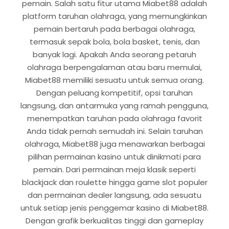
pemain. Salah satu fitur utama Miabet88 adalah
platform taruhan olahraga, yang memungkinkan
pemain bertaruh pada berbagai olahraga,
termasuk sepak bola, bola basket, tenis, dan
banyak lagi. Apakah Anda seorang petaruh
olahraga berpengalaman atau baru memulai,
Miabet88 memiliki sesuatu untuk semua orang.
Dengan peluang kompetitif, opsi taruhan
langsung, dan antarmuka yang ramah pengguna,
menempatkan taruhan pada olahraga favorit
Anda tidak pernah semudah ini. Selain taruhan
olahraga, Miabet88 juga menawarkan berbagai
pilihan permainan kasino untuk dinikmati para
pemain. Dari permainan meja klasik seperti
blackjack dan roulette hingga game slot populer
dan permainan dealer langsung, ada sesuatu
untuk setiap jenis penggemar kasino di Miabet88.
Dengan grafik berkualitas tinggi dan gameplay