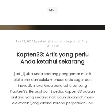
SLOT
July 29, 2025
by
admin@bitcoin-tracing.com
0
Situs Slot
Kapten33: Artis yang perlu
Anda ketahui sekarang
[ad_1] Jika Anda seorang penggemar musik
elektronik dan selalu mencari artis segar dan
inovatif, maka Anda perlu tahu tentang
Kapten33. Berasal dari Swedia, Kapten33 adalah
bintang yang sedang naik daun di kancah musik
elektronik, yang dikenal karena perpaduan unik