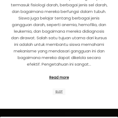
termasuk fisiologi darah, berbagai jenis sel darah,
dan bagaimana mereka berfungsi dalam tubuh.
Siswa juga belajar tentang berbagai jenis
gangguan darah, seperti anemia, hemofilia, dan
leukemia, dan bagaimana mereka didiagnosis
dan dirawat. Salah satu tujuan utama dari kursus
ini adalah untuk membantu siswa memahami
mekanisme yang mendasari gangguan ini dan
bagaimana mereka dapat dikelola secara
efektif. Pengetahuan ini sangat…
Read more
SLOT