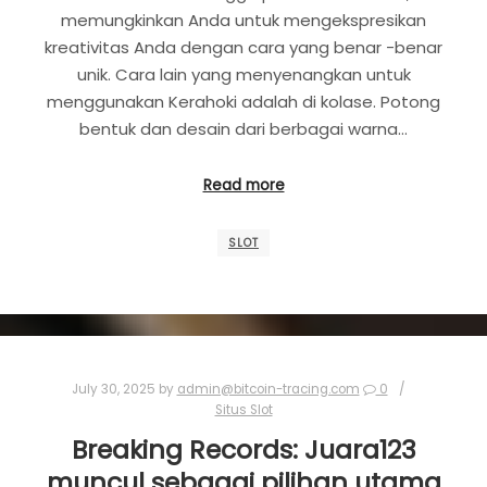
memungkinkan Anda untuk mengekspresikan
kreativitas Anda dengan cara yang benar -benar
unik. Cara lain yang menyenangkan untuk
menggunakan Kerahoki adalah di kolase. Potong
bentuk dan desain dari berbagai warna…
Read more
SLOT
July 30, 2025
by
admin@bitcoin-tracing.com
0
Situs Slot
Breaking Records: Juara123
muncul sebagai pilihan utama