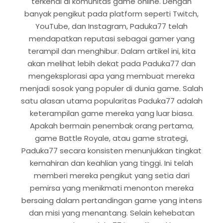
terkenal di komunitas game online. Dengan
banyak pengikut pada platform seperti Twitch,
YouTube, dan Instagram, Paduka77 telah
mendapatkan reputasi sebagai gamer yang
terampil dan menghibur. Dalam artikel ini, kita
akan melihat lebih dekat pada Paduka77 dan
mengeksplorasi apa yang membuat mereka
menjadi sosok yang populer di dunia game. Salah
satu alasan utama popularitas Paduka77 adalah
keterampilan game mereka yang luar biasa.
Apakah bermain penembak orang pertama,
game Battle Royale, atau game strategi,
Paduka77 secara konsisten menunjukkan tingkat
kemahiran dan keahlian yang tinggi. Ini telah
memberi mereka pengikut yang setia dari
pemirsa yang menikmati menonton mereka
bersaing dalam pertandingan game yang intens
dan misi yang menantang. Selain kehebatan