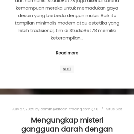
dan harmonis. StudioBet78 juga dikenal karena
kemampuan mereka untuk memadukan gaya
desain yang berbeda dengan mulus. Baik itu
tampilan minimalis modern atau estetika yang
lebih tradisional, tim di StudioBet78 memiliki
keterampilan…
Read more
SLOT
July 27, 2025
by
admin@bitcoin-tracing.com
0
Situs Slot
Mengungkap misteri
gangguan darah dengan