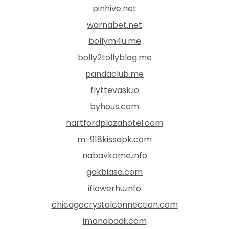
pinhive.net
warnabet.net
bollym4u.me
bolly2tollyblog.me
pandaclub.me
flyttevask.io
byhous.com
hartfordplazahotel.com
m-918kissapk.com
nabavkame.info
gakbiasa.com
iflowerhu.info
chicagocrystalconnection.com
imanabadii.com