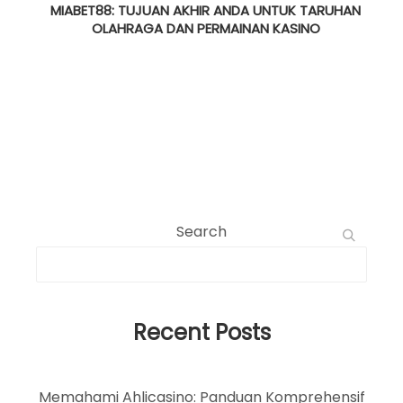
MIABET88: TUJUAN AKHIR ANDA UNTUK TARUHAN
OLAHRAGA DAN PERMAINAN KASINO
Search
Recent Posts
Memahami Ahlicasino: Panduan Komprehensif