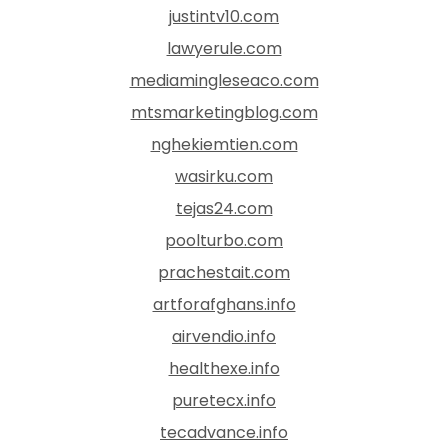
justintv10.com
lawyerule.com
mediamingleseaco.com
mtsmarketingblog.com
nghekiemtien.com
wasirku.com
tejas24.com
poolturbo.com
prachestait.com
artforafghans.info
airvendio.info
healthexe.info
puretecx.info
tecadvance.info