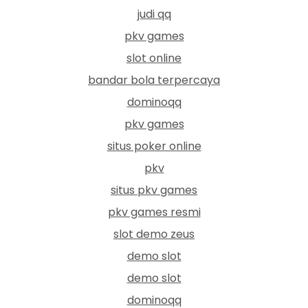
judi qq
pkv games
slot online
bandar bola terpercaya
dominoqq
pkv games
situs poker online
pkv
situs pkv games
pkv games resmi
slot demo zeus
demo slot
demo slot
dominoqq