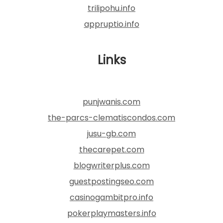
trilipohu.info
appruptio.info
Links
punjwanis.com
the-parcs-clematiscondos.com
jusu-gb.com
thecarepet.com
blogwriterplus.com
guestpostingseo.com
casinogambitpro.info
pokerplaymasters.info