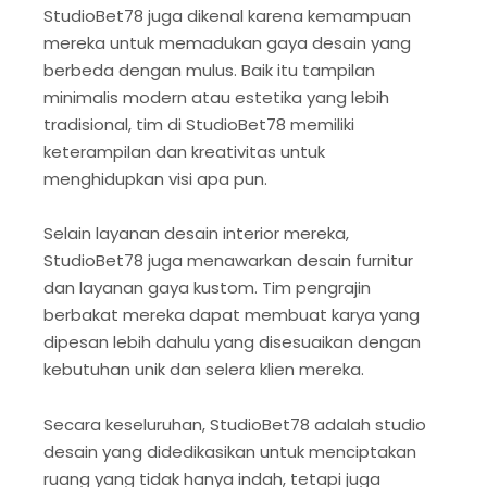
StudioBet78 juga dikenal karena kemampuan
mereka untuk memadukan gaya desain yang
berbeda dengan mulus. Baik itu tampilan
minimalis modern atau estetika yang lebih
tradisional, tim di StudioBet78 memiliki
keterampilan dan kreativitas untuk
menghidupkan visi apa pun.
Selain layanan desain interior mereka,
StudioBet78 juga menawarkan desain furnitur
dan layanan gaya kustom. Tim pengrajin
berbakat mereka dapat membuat karya yang
dipesan lebih dahulu yang disesuaikan dengan
kebutuhan unik dan selera klien mereka.
Secara keseluruhan, StudioBet78 adalah studio
desain yang didedikasikan untuk menciptakan
ruang yang tidak hanya indah, tetapi juga