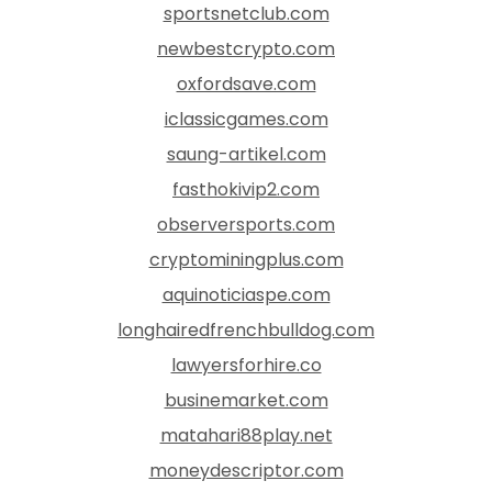
sportsnetclub.com
newbestcrypto.com
oxfordsave.com
iclassicgames.com
saung-artikel.com
fasthokivip2.com
observersports.com
cryptominingplus.com
aquinoticiaspe.com
longhairedfrenchbulldog.com
lawyersforhire.co
businemarket.com
matahari88play.net
moneydescriptor.com