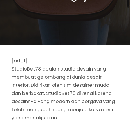
[ad_1]
StudioBet78 adalah studio desain yang
membuat gelombang di dunia desain
interior. Didirikan oleh tim desainer muda
dan berbakat, StudioBet78 dikenal karena
desainnya yang modern dan bergaya yang
telah mengubah ruang menjadi karya seni
yang menakjubkan.