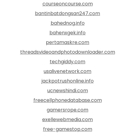
courseoncourse.com
bantinbatdongsan247.com
bahednog.info
bahenxgek.info
pertamaskre.com
threadsvideoandphotodownloader.com
techgiddy.com
usalivenetwork.com
jackpotrushonline.info
ucnewshindi.com
freecellphonedatabase.com
gamersrope.com
exellewebmedia.com
free-gamestop.com