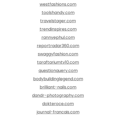
westfashions.com
toolshandy.com
travelstager.com
trendinspires.com
rannyephul.com
reportradar360.com
swaggyfashion.com
taraftariumtv10.com
questionquery.com
bodybuildinglegend.com
brilliant-nails.com
dandr-photography.com
dokteroce.com
journal-francais.com