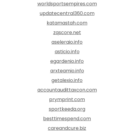
worldsportsempires.com
updatecentral360.com
katamastah.com
zqscore.net
aseleraio.info
asticio.info
egardenio.info
arxteamio.info
getalexio.info
accountaudittaxcon.com
prymprint.com
sportkeeda.org
besttimespend.com
careandcure.biz