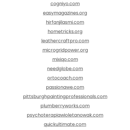
cogniyo.com
easymagazines.org
hirfanjilasmi.com
hometricks.org
leathercraftpro.com
microgridpower.org
mixiqo.com
needglobe.com
ortocoach.com
passionawe.com
pittsburghpaintingprofessionals.com
plumberryworks.com
psychoterapiawioletanowak.com
quickultimate.com