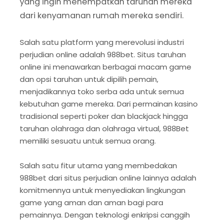
yang ingin menempatkan taruhan mereka
dari kenyamanan rumah mereka sendiri.
Salah satu platform yang merevolusi industri
perjudian online adalah 988bet. Situs taruhan
online ini menawarkan berbagai macam game
dan opsi taruhan untuk dipilih pemain,
menjadikannya toko serba ada untuk semua
kebutuhan game mereka. Dari permainan kasino
tradisional seperti poker dan blackjack hingga
taruhan olahraga dan olahraga virtual, 988Bet
memiliki sesuatu untuk semua orang.
Salah satu fitur utama yang membedakan
988bet dari situs perjudian online lainnya adalah
komitmennya untuk menyediakan lingkungan
game yang aman dan aman bagi para
pemainnya. Dengan teknologi enkripsi canggih