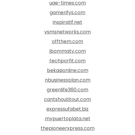
uae-times.com
gamerifys.com
inspiratif.net
vsmsnetworks.com
offthem.com
ibommatv.com
techporfit.com
bekasionline.com
nbusinessplan.com
greenlife360.com
cantshoutitout.com
expressufabet.biz
mypuertoplata.net
thepioneerxpress.com