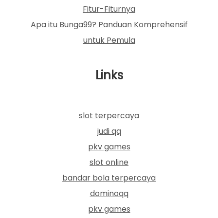
Fitur-Fiturnya
Apa itu Bunga99? Panduan Komprehensif
untuk Pemula
Links
slot terpercaya
judi qq
pkv games
slot online
bandar bola terpercaya
dominoqq
pkv games