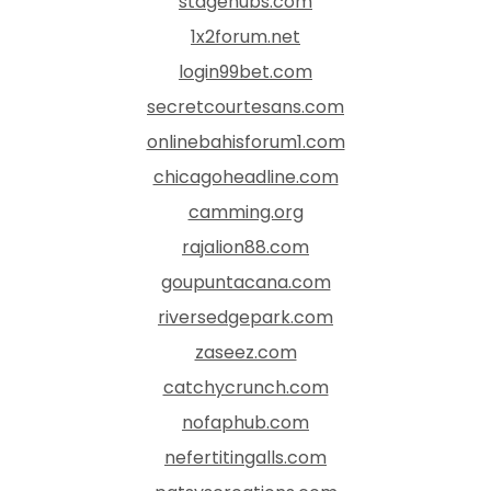
stagehubs.com
1x2forum.net
login99bet.com
secretcourtesans.com
onlinebahisforum1.com
chicagoheadline.com
camming.org
rajalion88.com
goupuntacana.com
riversedgepark.com
zaseez.com
catchycrunch.com
nofaphub.com
nefertitingalls.com