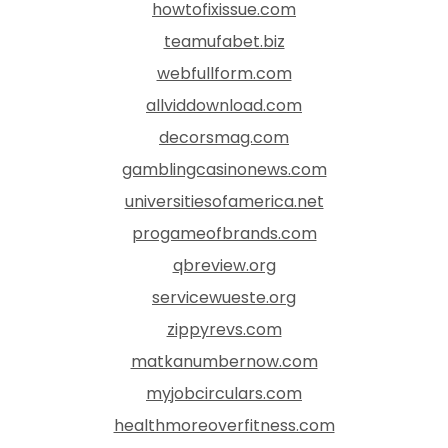
howtofixissue.com
teamufabet.biz
webfullform.com
allviddownload.com
decorsmag.com
gamblingcasinonews.com
universitiesofamerica.net
progameofbrands.com
qbreview.org
servicewueste.org
zippyrevs.com
matkanumbernow.com
myjobcirculars.com
healthmoreoverfitness.com