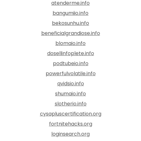
atenderme.info
bangumiio.info
bekosunhu.info
beneficialgrandiose.info
blomaio.info
dosellinfoplete.info
podtubeio.info
powerfulvolatile.info
qvidsio.info
shumaio.info
slotherio.info
cysapluscertification.org
fortnitehacks.org
loginsearch.org