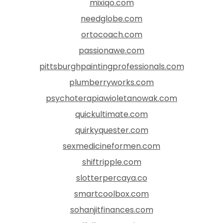
mixiqo.com
needglobe.com
ortocoach.com
passionawe.com
pittsburghpaintingprofessionals.com
plumberryworks.com
psychoterapiawioletanowak.com
quickultimate.com
quirkyquester.com
sexmedicineformen.com
shiftripple.com
slotterpercaya.co
smartcoolbox.com
sohanjitfinances.com