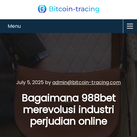
Menu
July 5, 2025
by
admin@bitcoin-tracing.com
Bagaimana 988bet
merevolusi industri
perjudian online