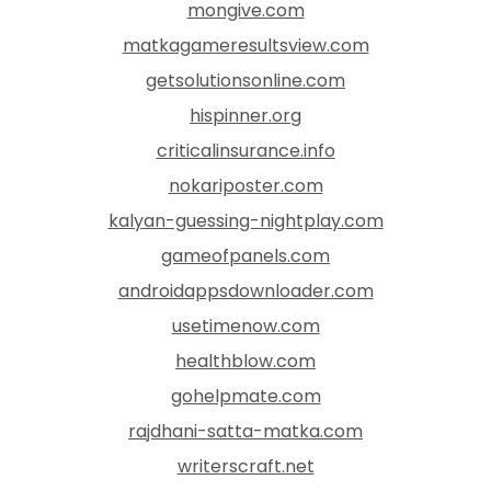
mongive.com
matkagameresultsview.com
getsolutionsonline.com
hispinner.org
criticalinsurance.info
nokariposter.com
kalyan-guessing-nightplay.com
gameofpanels.com
androidappsdownloader.com
usetimenow.com
healthblow.com
gohelpmate.com
rajdhani-satta-matka.com
writerscraft.net