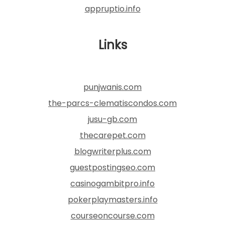
appruptio.info
Links
punjwanis.com
the-parcs-clematiscondos.com
jusu-gb.com
thecarepet.com
blogwriterplus.com
guestpostingseo.com
casinogambitpro.info
pokerplaymasters.info
courseoncourse.com