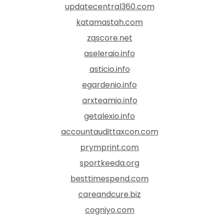
updatecentral360.com
katamastah.com
zqscore.net
aseleraio.info
asticio.info
egardenio.info
arxteamio.info
getalexio.info
accountaudittaxcon.com
prymprint.com
sportkeeda.org
besttimespend.com
careandcure.biz
cogniyo.com