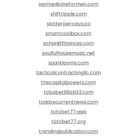
sexmedicineformen.com
shiftripple.com
slotterpercaya.co
smartcoolbox.com
sohanjitfinances.com
soulfulhousemusic.net
sparklooms.com
tacticalcontractingllc.com
thecapitalpowers.com
tobabet88slot3.com
todayscurrentnews.com
totobet77.asia
totobet77.org
trendingpublication.com