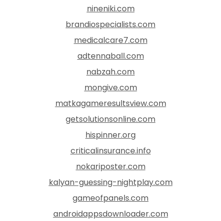
nineniki.com
brandiospecialists.com
medicalcare7.com
adtennaball.com
nabzah.com
mongive.com
matkagameresultsview.com
getsolutionsonline.com
hispinner.org
criticalinsurance.info
nokariposter.com
kalyan-guessing-nightplay.com
gameofpanels.com
androidappsdownloader.com