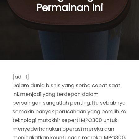
Permainan Ini
[ad_1]
Dalam dunia bisnis yang serba cepat saat
ini, menjadi yang terdepan dalam
persaingan sangatlah penting. Itu sebabnya
semakin banyak perusahaan yang beralih ke
teknologi mutakhir seperti MPO300 untuk
menyederhanakan operasi mereka dan
meningkatkan keuntungan mereka. MPO300,