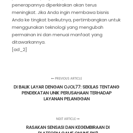
penerapannya diperkirakan akan terus
meningkat. Jika Anda ingin membawa bisnis
Anda ke tingkat berikutnya, pertimbangkan untuk
menggunakan teknologi yang mengubah
permainan ini dan menuai manfaat yang
ditawarkannya.
[ad_2]
PREVIOUS ARTICLE
DI BALIK LAYAR DENGAN OJOL77: SEKILAS TENTANG
PENDEKATAN UNIK PERUSAHAAN TERHADAP
LAYANAN PELANGGAN
NEXT ARTICLE
RASAKAN SENSASI DAN KEGEMBIRAAN DI