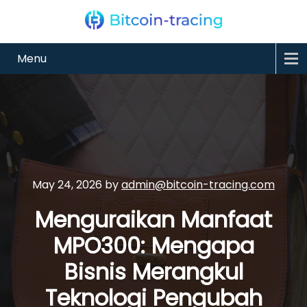
Menu
May 24, 2026
by
admin@bitcoin-tracing.com
Menguraikan Manfaat
MPO300: Mengapa
Bisnis Merangkul
Teknologi Pengubah