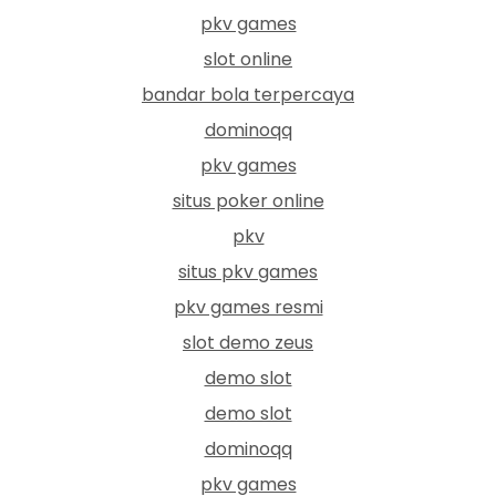
pkv games
slot online
bandar bola terpercaya
dominoqq
pkv games
situs poker online
pkv
situs pkv games
pkv games resmi
slot demo zeus
demo slot
demo slot
dominoqq
pkv games