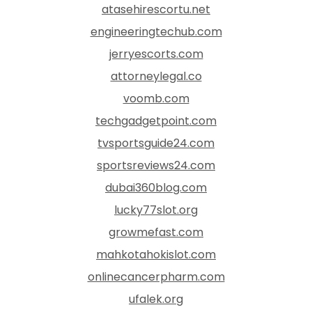
atasehirescortu.net
engineeringtechub.com
jerryescorts.com
attorneylegal.co
voomb.com
techgadgetpoint.com
tvsportsguide24.com
sportsreviews24.com
dubai360blog.com
lucky77slot.org
growmefast.com
mahkotahokislot.com
onlinecancerpharm.com
ufalek.org