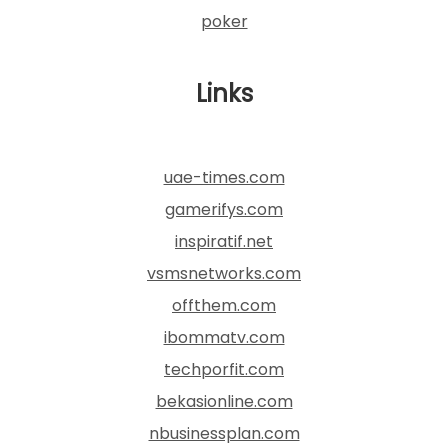
poker
Links
uae-times.com
gamerifys.com
inspiratif.net
vsmsnetworks.com
offthem.com
ibommatv.com
techporfit.com
bekasionline.com
nbusinessplan.com