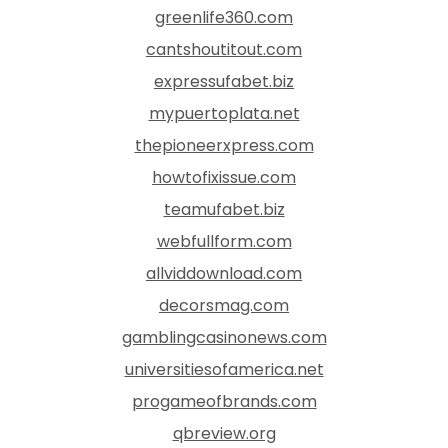
greenlife360.com
cantshoutitout.com
expressufabet.biz
mypuertoplata.net
thepioneerxpress.com
howtofixissue.com
teamufabet.biz
webfullform.com
allviddownload.com
decorsmag.com
gamblingcasinonews.com
universitiesofamerica.net
progameofbrands.com
qbreview.org