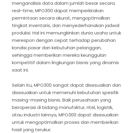
menganalisis data dalam jumlah besar secara
real-time, MPO300 dapat memperkirakan
permintaan secara akurat, mengoptimalkan
tingkat inventaris, dan menyederhanakan jadwal
produksi. Hal ini memungkinkan dunia usaha untuk
merespon dengan cepat terhadap perubahan
kondisi pasar dan kebutuhan pelanggan,
sehingga memberikan mereka keunggulan
kompetitif dalam lingkungan bisnis yang dinamis
saat ini.
Selain itu, MPO300 sangat dapat disesuaikan dan
disesuaikan untuk memenuhi kebutuhan spesifik
masing-masing bisnis. Baik perusahaan yang
beroperasi di bidang manufaktur, ritel, logistik,
atau industri lainnya, MPO300 dapat disesuaikan
untuk mengoptimalkan proses dan memberikan
hasil yang terukur.