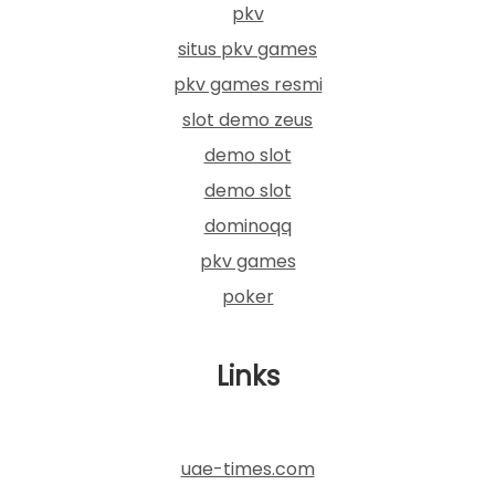
pkv
situs pkv games
pkv games resmi
slot demo zeus
demo slot
demo slot
dominoqq
pkv games
poker
Links
uae-times.com