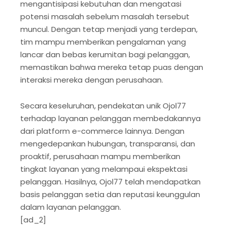
mengantisipasi kebutuhan dan mengatasi
potensi masalah sebelum masalah tersebut
muncul. Dengan tetap menjadi yang terdepan,
tim mampu memberikan pengalaman yang
lancar dan bebas kerumitan bagi pelanggan,
memastikan bahwa mereka tetap puas dengan
interaksi mereka dengan perusahaan.
Secara keseluruhan, pendekatan unik Ojol77
terhadap layanan pelanggan membedakannya
dari platform e-commerce lainnya. Dengan
mengedepankan hubungan, transparansi, dan
proaktif, perusahaan mampu memberikan
tingkat layanan yang melampaui ekspektasi
pelanggan. Hasilnya, Ojol77 telah mendapatkan
basis pelanggan setia dan reputasi keunggulan
dalam layanan pelanggan.
[ad_2]