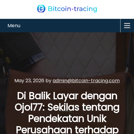
Menu
May 23, 2026
by
admin@bitcoin-tracing.com
Di Balik Layar dengan
Ojol77: Sekilas tentang
Pendekatan Unik
Perusahaan terhadap