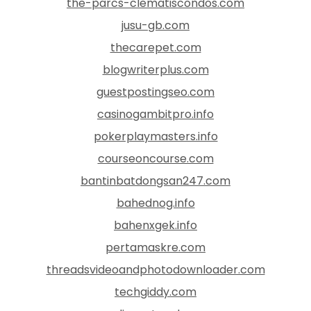
the-parcs-clematiscondos.com
jusu-gb.com
thecarepet.com
blogwriterplus.com
guestpostingseo.com
casinogambitpro.info
pokerplaymasters.info
courseoncourse.com
bantinbatdongsan247.com
bahednog.info
bahenxgek.info
pertamaskre.com
threadsvideoandphotodownloader.com
techgiddy.com