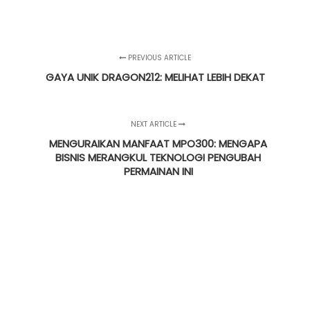
PREVIOUS ARTICLE
GAYA UNIK DRAGON212: MELIHAT LEBIH DEKAT
NEXT ARTICLE
MENGURAIKAN MANFAAT MPO300: MENGAPA
BISNIS MERANGKUL TEKNOLOGI PENGUBAH
PERMAINAN INI