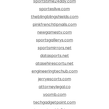
sportstime24day.com
sporteslive.com
theblingblingshields.com
pinkfrenchtipnails.com
newgamestv.com
sportsgallerys.com
sportsmirrors.net
datasports.net
atasehirescortu.net
engineeringtechub.com
jerryescorts.com
attorneylegal.co
voomb.com
techgadgetpoint.com