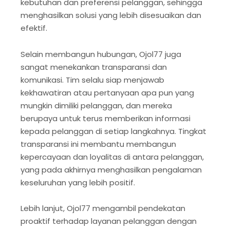
kebutuhan dan preferensi pelanggan, sehingga
menghasilkan solusi yang lebih disesuaikan dan
efektif.
Selain membangun hubungan, Ojol77 juga
sangat menekankan transparansi dan
komunikasi. Tim selalu siap menjawab
kekhawatiran atau pertanyaan apa pun yang
mungkin dimiliki pelanggan, dan mereka
berupaya untuk terus memberikan informasi
kepada pelanggan di setiap langkahnya. Tingkat
transparansi ini membantu membangun
kepercayaan dan loyalitas di antara pelanggan,
yang pada akhirnya menghasilkan pengalaman
keseluruhan yang lebih positif.
Lebih lanjut, Ojol77 mengambil pendekatan
proaktif terhadap layanan pelanggan dengan