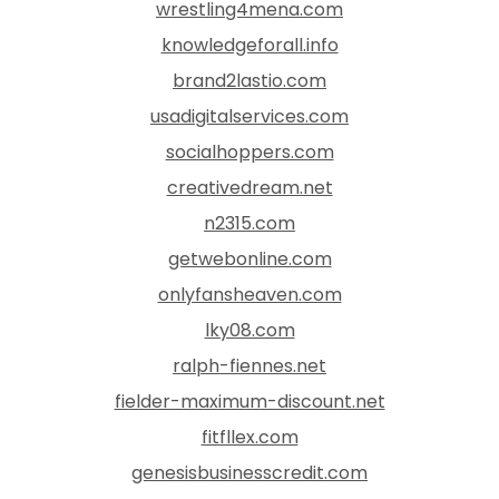
wrestling4mena.com
knowledgeforall.info
brand2lastio.com
usadigitalservices.com
socialhoppers.com
creativedream.net
n2315.com
getwebonline.com
onlyfansheaven.com
lky08.com
ralph-fiennes.net
fielder-maximum-discount.net
fitfllex.com
genesisbusinesscredit.com