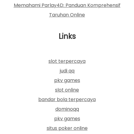
Memahami Parlay4D: Panduan Komprehensif
Taruhan Online
Links
slot terpercaya
judi qq
pkv games
slot online
bandar bola terpercaya
dominoqq
pkv games
situs poker online