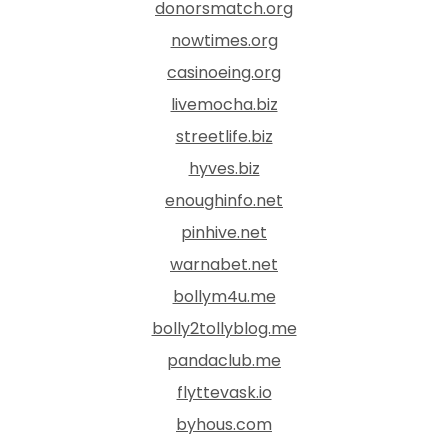
donorsmatch.org
nowtimes.org
casinoeing.org
livemocha.biz
streetlife.biz
hyves.biz
enoughinfo.net
pinhive.net
warnabet.net
bollym4u.me
bolly2tollyblog.me
pandaclub.me
flyttevask.io
byhous.com