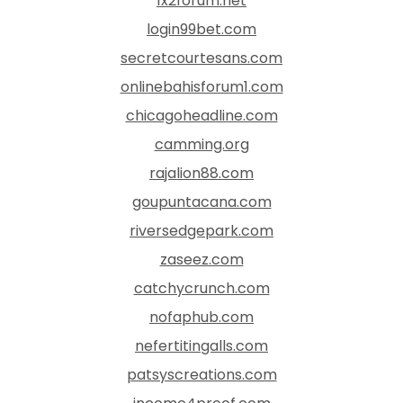
1x2forum.net
login99bet.com
secretcourtesans.com
onlinebahisforum1.com
chicagoheadline.com
camming.org
rajalion88.com
goupuntacana.com
riversedgepark.com
zaseez.com
catchycrunch.com
nofaphub.com
nefertitingalls.com
patsyscreations.com