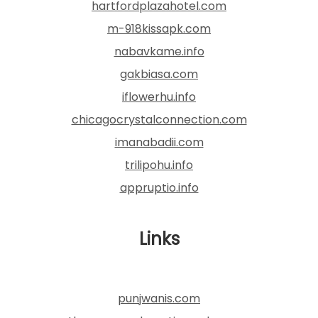
hartfordplazahotel.com
m-918kissapk.com
nabavkame.info
gakbiasa.com
iflowerhu.info
chicagocrystalconnection.com
imanabadii.com
trilipohu.info
appruptio.info
Links
punjwanis.com