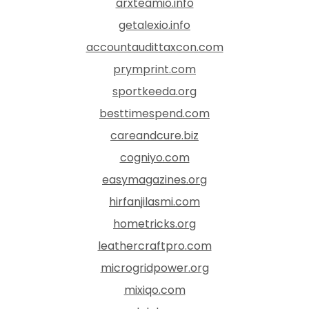
arxteamio.info
getalexio.info
accountaudittaxcon.com
prymprint.com
sportkeeda.org
besttimespend.com
careandcure.biz
cogniyo.com
easymagazines.org
hirfanjilasmi.com
hometricks.org
leathercraftpro.com
microgridpower.org
mixiqo.com