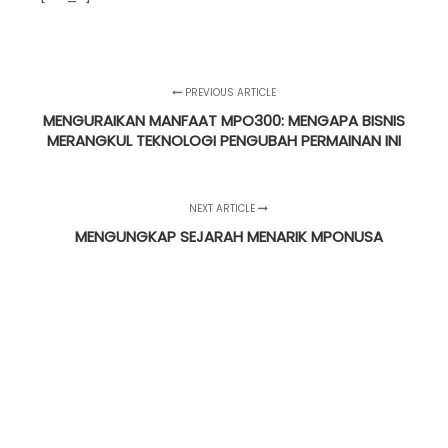
PREVIOUS ARTICLE
MENGURAIKAN MANFAAT MPO300: MENGAPA BISNIS
MERANGKUL TEKNOLOGI PENGUBAH PERMAINAN INI
NEXT ARTICLE
MENGUNGKAP SEJARAH MENARIK MPONUSA