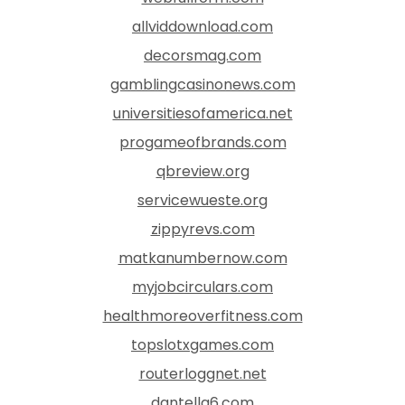
allviddownload.com
decorsmag.com
gamblingcasinonews.com
universitiesofamerica.net
progameofbrands.com
qbreview.org
servicewueste.org
zippyrevs.com
matkanumbernow.com
myjobcirculars.com
healthmoreoverfitness.com
topslotxgames.com
routerloggnet.net
dantella6.com