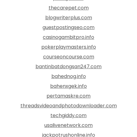
thecarepet.com
blogwriterplus.com
guestpostingseo.com
casinogambitpro.info
pokerplaymasters.info
courseoncourse.com
bantinbatdongsan247.com
bahednog.info
bahenxgek.info
pertamaskre.com
threadsvideoandphotodownloader.com
techgiddy.com
usalivenetwork.com
jackpotrushonline.info