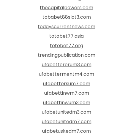
thecapitalpowers.com
tobabet88slot3.com
todayscurrentnews.com
totobet77.asia
totobet77.org
trendingpublication.com
ufabettererum3.com
ufabettermentm4.com
ufabettersum7.com
ufabettinwm7.com
ufabettinwum3.com
ufabetunitedm3.com
ufabetunitedm7.com
ufabetuskedm7.com