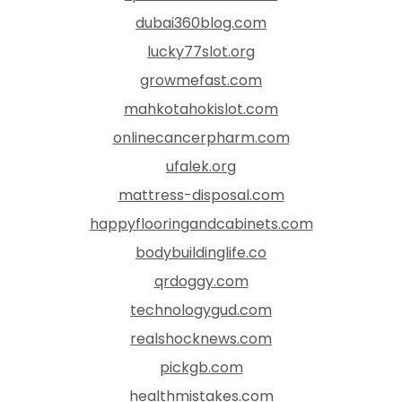
dubai360blog.com
lucky77slot.org
growmefast.com
mahkotahokislot.com
onlinecancerpharm.com
ufalek.org
mattress-disposal.com
happyflooringandcabinets.com
bodybuildinglife.co
qrdoggy.com
technologygud.com
realshocknews.com
pickgb.com
healthmistakes.com