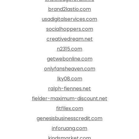
brand2lastio.com
usadigitalservices.com
socialhoppers.com
creativedream.net
n2315.com
getwebonline.com
onlyfansheaven.com
lky08.com
ralph-fiennes.net
fielder-maximum-discount.net
fitfllex.com
genesisbusinesscredit.com
inforuang.com
kindsmarket.com