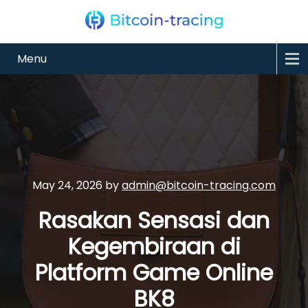
Menu
May 24, 2026
by
admin@bitcoin-tracing.com
Rasakan Sensasi dan
Kegembiraan di
Platform Game Online
BK8