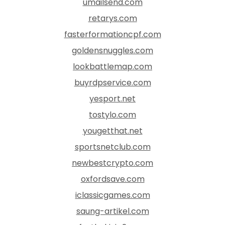
umailsend.com
retarys.com
fasterformationcpf.com
goldensnuggles.com
lookbattlemap.com
buyrdpservice.com
yesport.net
tostylo.com
yougetthat.net
sportsnetclub.com
newbestcrypto.com
oxfordsave.com
iclassicgames.com
saung-artikel.com