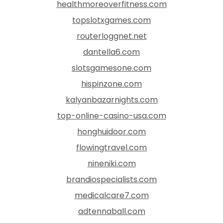
healthmoreoverfitness.com
topslotxgames.com
routerloggnet.net
dantella6.com
slotsgamesone.com
hispinzone.com
kalyanbazarnights.com
top-online-casino-usa.com
honghuidoor.com
flowingtravel.com
nineniki.com
brandiospecialists.com
medicalcare7.com
adtennaball.com