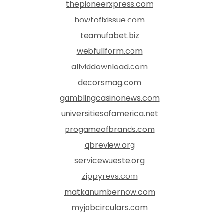
thepioneerxpress.com
howtofixissue.com
teamufabet.biz
webfullform.com
allviddownload.com
decorsmag.com
gamblingcasinonews.com
universitiesofamerica.net
progameofbrands.com
qbreview.org
servicewueste.org
zippyrevs.com
matkanumbernow.com
myjobcirculars.com