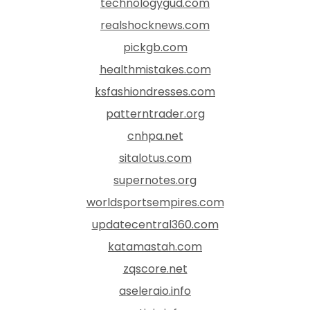
technologygud.com
realshocknews.com
pickgb.com
healthmistakes.com
ksfashiondresses.com
patterntrader.org
cnhpa.net
sitalotus.com
supernotes.org
worldsportsempires.com
updatecentral360.com
katamastah.com
zqscore.net
aseleraio.info