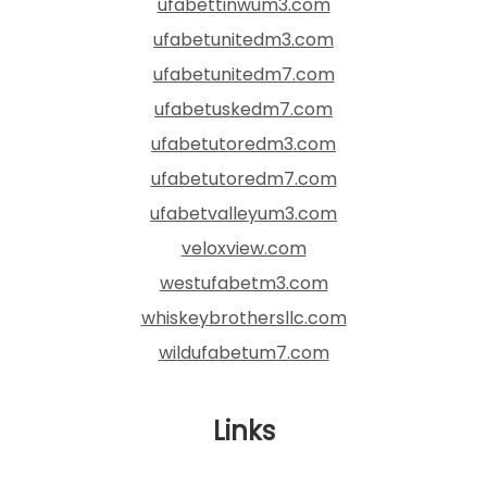
ufabettinwum3.com
ufabetunitedm3.com
ufabetunitedm7.com
ufabetuskedm7.com
ufabetutoredm3.com
ufabetutoredm7.com
ufabetvalleyum3.com
veloxview.com
westufabetm3.com
whiskeybrothersllc.com
wildufabetum7.com
Links