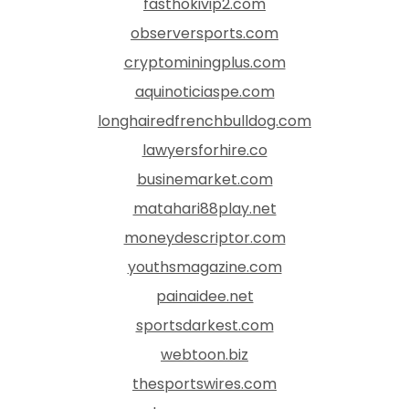
fasthokivip2.com
observersports.com
cryptominingplus.com
aquinoticiaspe.com
longhairedfrenchbulldog.com
lawyersforhire.co
businemarket.com
matahari88play.net
moneydescriptor.com
youthsmagazine.com
painaidee.net
sportsdarkest.com
webtoon.biz
thesportswires.com