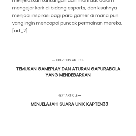
menjelaskan tantangan dan manfaat dalam
mengejar karir di bidang esports, dan kisahnya
menjadi inspirasi bagi para gamer di mana pun
yang ingin mencapai puncak permainan mereka.
[ad_2]
PREVIOUS ARTICLE
TEMUKAN GAMEPLAY DAN ATURAN GAPURABOLA
YANG MENDEBARKAN
NEXT ARTICLE
MENJELAJAHI SUARA UNIK KAPTEN33