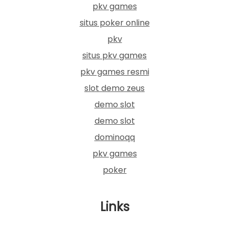
pkv games
situs poker online
pkv
situs pkv games
pkv games resmi
slot demo zeus
demo slot
demo slot
dominoqq
pkv games
poker
Links