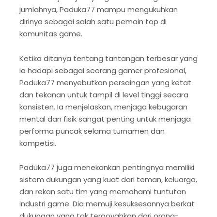
jumlahnya, Paduka77 mampu mengukuhkan
dirinya sebagai salah satu pemain top di
komunitas game.
Ketika ditanya tentang tantangan terbesar yang
ia hadapi sebagai seorang gamer profesional,
Paduka77 menyebutkan persaingan yang ketat
dan tekanan untuk tampil di level tinggi secara
konsisten. Ia menjelaskan, menjaga kebugaran
mental dan fisik sangat penting untuk menjaga
performa puncak selama turnamen dan
kompetisi.
Paduka77 juga menekankan pentingnya memiliki
sistem dukungan yang kuat dari teman, keluarga,
dan rekan satu tim yang memahami tuntutan
industri game. Dia memuji kesuksesannya berkat
dukungan yang tak tergoyahkan dari orang-