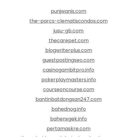
punjwanis.com
the-parcs-clematiscondos.com
jusu-gb.com
thecarepet.com
blogwriterplus.com
guestpostingseo.com
casinogambitpro.info
pokerplaymasters.info
courseoncourse.com
bantinbatdongsan247.com
bahednog.info
bahenxgek.info
pertamaskre.com