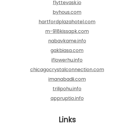
flyttevask.io
byhous.com
hartfordplazahotel.com
m-918kissapk.com
nabavkame.info
gakbiasa.com
iflowerhu.info
chicagocrystalconnection.com
imanabadii.com
trilipohu.info
appruptio.info
Links