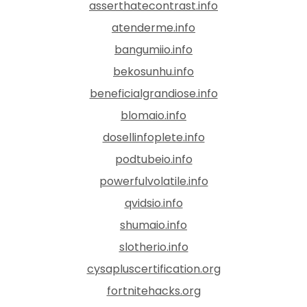
asserthatecontrast.info
atenderme.info
bangumiio.info
bekosunhu.info
beneficialgrandiose.info
blomaio.info
dosellinfoplete.info
podtubeio.info
powerfulvolatile.info
qvidsio.info
shumaio.info
slotherio.info
cysapluscertification.org
fortnitehacks.org