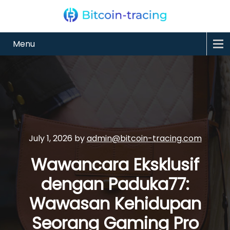
Menu
July 1, 2026
by
admin@bitcoin-tracing.com
Wawancara Eksklusif
dengan Paduka77:
Wawasan Kehidupan
Seorang Gaming Pro