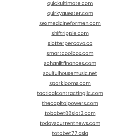
quickultimate.com
quirkyquester.com
sexmedicineformen.com
shiftripple.com
slotterpercaya.co
smartcoolbox.com
sohanjitfinances.com
soulfulhousemusic.net
sparklooms.com
tacticalcontractingllc.com
thecapitalpowers.com
tobabet88slot3.com
todayscurrentnews.com
totobet77.asia