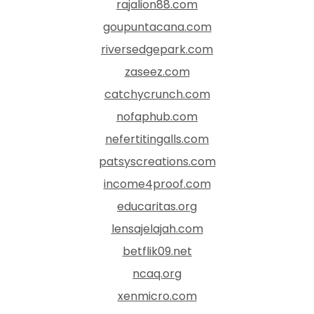
rajalion88.com
goupuntacana.com
riversedgepark.com
zaseez.com
catchycrunch.com
nofaphub.com
nefertitingalls.com
patsyscreations.com
income4proof.com
educaritas.org
lensajelajah.com
betflik09.net
ncaq.org
xenmicro.com