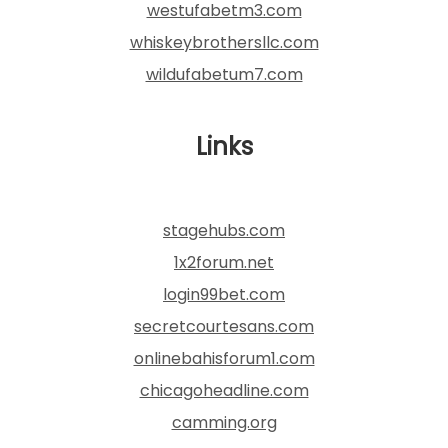
westufabetm3.com
whiskeybrothersllc.com
wildufabetum7.com
Links
stagehubs.com
1x2forum.net
login99bet.com
secretcourtesans.com
onlinebahisforum1.com
chicagoheadline.com
camming.org