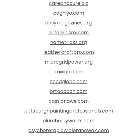
careandcure.biz
cogniyo.com
easymagazines.org
hirfanjilasmi.com
hometricks.org
leathercraftpro.com
microgridpower.org
mixiqo.com
needglobe.com
ortocoach.com
passionawe.com
pittsburghpaintingprofessionals.com
plumberryworks.com
psychoterapiawioletanowak.com