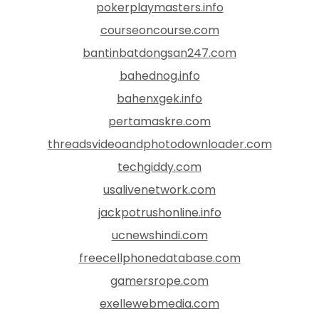
pokerplaymasters.info
courseoncourse.com
bantinbatdongsan247.com
bahednog.info
bahenxgek.info
pertamaskre.com
threadsvideoandphotodownloader.com
techgiddy.com
usalivenetwork.com
jackpotrushonline.info
ucnewshindi.com
freecellphonedatabase.com
gamersrope.com
exellewebmedia.com