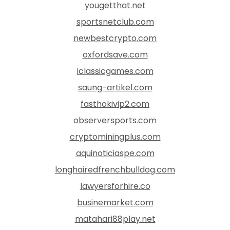
yougetthat.net
sportsnetclub.com
newbestcrypto.com
oxfordsave.com
iclassicgames.com
saung-artikel.com
fasthokivip2.com
observersports.com
cryptominingplus.com
aquinoticiaspe.com
longhairedfrenchbulldog.com
lawyersforhire.co
businemarket.com
matahari88play.net