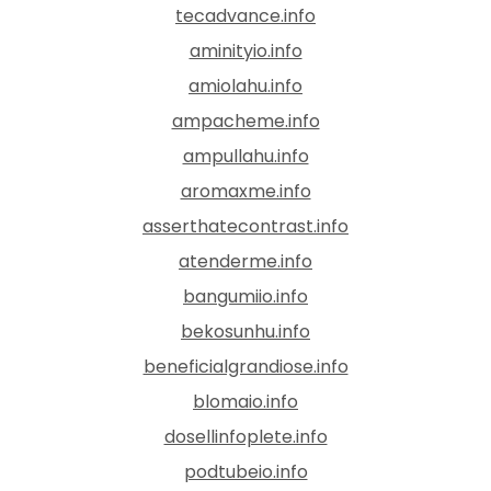
tecadvance.info
aminityio.info
amiolahu.info
ampacheme.info
ampullahu.info
aromaxme.info
asserthatecontrast.info
atenderme.info
bangumiio.info
bekosunhu.info
beneficialgrandiose.info
blomaio.info
dosellinfoplete.info
podtubeio.info