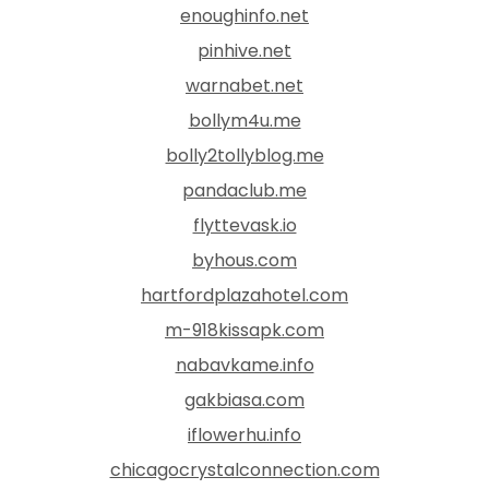
enoughinfo.net
pinhive.net
warnabet.net
bollym4u.me
bolly2tollyblog.me
pandaclub.me
flyttevask.io
byhous.com
hartfordplazahotel.com
m-918kissapk.com
nabavkame.info
gakbiasa.com
iflowerhu.info
chicagocrystalconnection.com