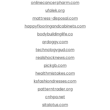
onlinecancerpharm.com
ufalek.org
mattress-disposal.com
happyflooringandcabinets.com
bodybuildinglife.co
qrdoggy.com
technologygud.com
realshocknews.com
pickgb.com
healthmistakes.com
ksfashiondresses.com
patterntrader.org
cnhpa.net
sitalotus.com