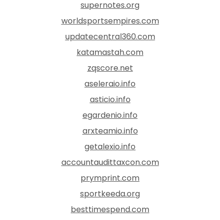
supernotes.org
worldsportsempires.com
updatecentral360.com
katamastah.com
zqscore.net
aseleraio.info
asticio.info
egardenio.info
arxteamio.info
getalexio.info
accountaudittaxcon.com
prymprint.com
sportkeeda.org
besttimespend.com