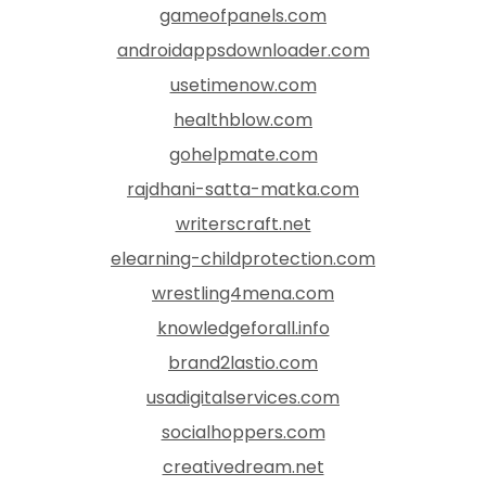
gameofpanels.com
androidappsdownloader.com
usetimenow.com
healthblow.com
gohelpmate.com
rajdhani-satta-matka.com
writerscraft.net
elearning-childprotection.com
wrestling4mena.com
knowledgeforall.info
brand2lastio.com
usadigitalservices.com
socialhoppers.com
creativedream.net