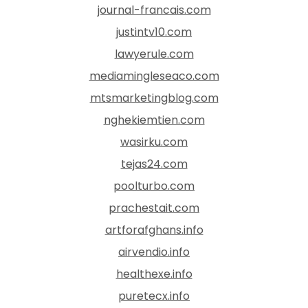
journal-francais.com
justintv10.com
lawyerule.com
mediamingleseaco.com
mtsmarketingblog.com
nghekiemtien.com
wasirku.com
tejas24.com
poolturbo.com
prachestait.com
artforafghans.info
airvendio.info
healthexe.info
puretecx.info