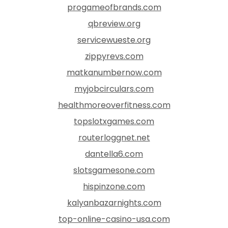
progameofbrands.com
qbreview.org
servicewueste.org
zippyrevs.com
matkanumbernow.com
myjobcirculars.com
healthmoreoverfitness.com
topslotxgames.com
routerloggnet.net
dantella6.com
slotsgamesone.com
hispinzone.com
kalyanbazarnights.com
top-online-casino-usa.com