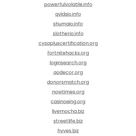
powerfulvolatile.info
qvidsio.info
shumaio.info
slotherio.info
cysapluscertification.org
fortnitehacks.org
loginsearch.org
aodecor.org
donorsmatch.org
nowtimes.org
casinoeing.org
livemocha.biz
streetlife.biz
hyves.biz