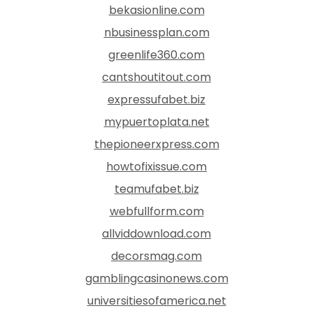
bekasionline.com
nbusinessplan.com
greenlife360.com
cantshoutitout.com
expressufabet.biz
mypuertoplata.net
thepioneerxpress.com
howtofixissue.com
teamufabet.biz
webfullform.com
allviddownload.com
decorsmag.com
gamblingcasinonews.com
universitiesofamerica.net