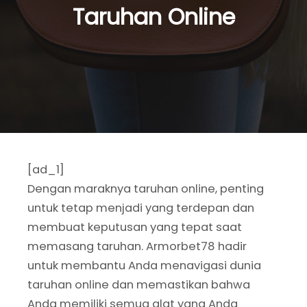
Taruhan Online
[ad_1]
Dengan maraknya taruhan online, penting
untuk tetap menjadi yang terdepan dan
membuat keputusan yang tepat saat
memasang taruhan. Armorbet78 hadir
untuk membantu Anda menavigasi dunia
taruhan online dan memastikan bahwa
Anda memiliki semua alat yang Anda