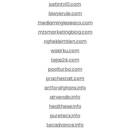
justintv10.com
lawyerule.com
mediamingleseaco.com
mtsmarketingblog.com
nghekiemtien.com
wasirku.com
tejas24.com
poolturbo.com
prachestait.com
artforafghans.info
airvendio.info
healthexe.info
puretecx.info
tecadvance.info