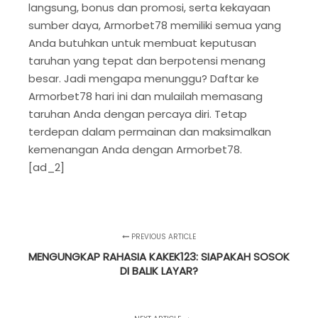
langsung, bonus dan promosi, serta kekayaan
sumber daya, Armorbet78 memiliki semua yang
Anda butuhkan untuk membuat keputusan
taruhan yang tepat dan berpotensi menang
besar. Jadi mengapa menunggu? Daftar ke
Armorbet78 hari ini dan mulailah memasang
taruhan Anda dengan percaya diri. Tetap
terdepan dalam permainan dan maksimalkan
kemenangan Anda dengan Armorbet78.
[ad_2]
PREVIOUS ARTICLE
MENGUNGKAP RAHASIA KAKEK123: SIAPAKAH SOSOK
DI BALIK LAYAR?