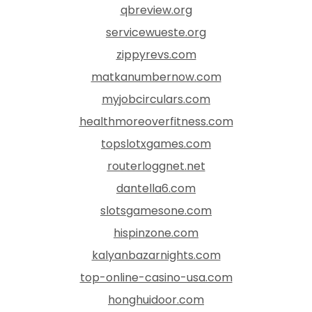
qbreview.org
servicewueste.org
zippyrevs.com
matkanumbernow.com
myjobcirculars.com
healthmoreoverfitness.com
topslotxgames.com
routerloggnet.net
dantella6.com
slotsgamesone.com
hispinzone.com
kalyanbazarnights.com
top-online-casino-usa.com
honghuidoor.com