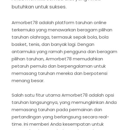
butuhkan untuk sukses.
Armorbet78 adalah platform taruhan online
terkemuka yang menawarkan beragam pilihan
taruhan olahraga, termasuk sepak bola, bola
basket, tenis, dan banyak lagi. Dengan
antarmuka yang ramah pengguna dan beragam
pilihan taruhan, Armorbet78 memudahkan
petaruh pemula dan berpengalaman untuk
memasang taruhan mereka dan berpotensi
menang besar.
Salah satu fitur utama Armorbet78 adalah opsi
taruhan langsungnya, yang memungkinkan Anda
memasang taruhan pada permainan dan
pertandingan yang berlangsung secara real-
time. Ini memberi Anda kesempatan untuk