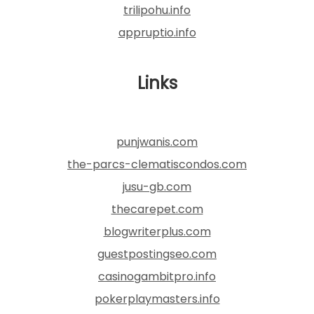
trilipohu.info
appruptio.info
Links
punjwanis.com
the-parcs-clematiscondos.com
jusu-gb.com
thecarepet.com
blogwriterplus.com
guestpostingseo.com
casinogambitpro.info
pokerplaymasters.info