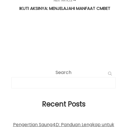
NEXT ARTICLE
IKUTI AKSINYA: MENJELAJAHI MANFAAT CMBET
Search
Recent Posts
Pengertian Saung4D: Panduan Lengkap untuk