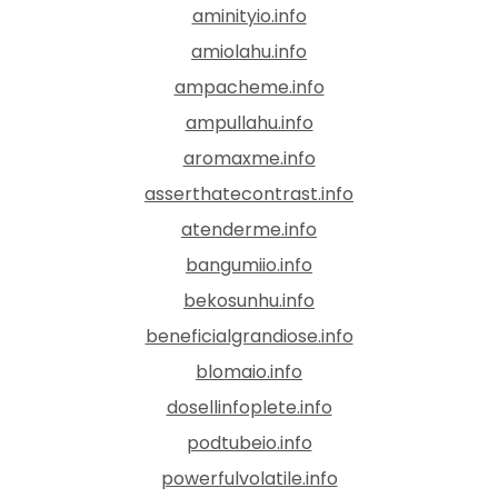
aminityio.info
amiolahu.info
ampacheme.info
ampullahu.info
aromaxme.info
asserthatecontrast.info
atenderme.info
bangumiio.info
bekosunhu.info
beneficialgrandiose.info
blomaio.info
dosellinfoplete.info
podtubeio.info
powerfulvolatile.info