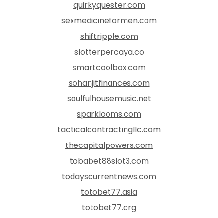
quirkyquester.com
sexmedicineformen.com
shiftripple.com
slotterpercaya.co
smartcoolbox.com
sohanjitfinances.com
soulfulhousemusic.net
sparklooms.com
tacticalcontractingllc.com
thecapitalpowers.com
tobabet88slot3.com
todayscurrentnews.com
totobet77.asia
totobet77.org