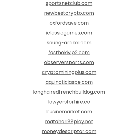
sportsnetclub.com
newbestcrypto.com
oxfordsave.com
iclassicgames.com
saung-artikel.com
fasthokivip2.com
observersports.com
cryptominingplus.com
aquinoticiaspe.com
longhairedfrenchbulldog.com
lawyersforhire.co
businemarket.com
matahari88play.net
moneydescriptor.com