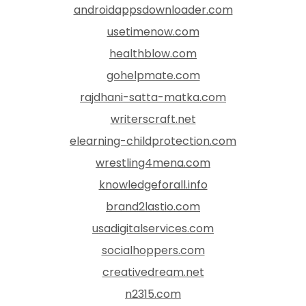
androidappsdownloader.com
usetimenow.com
healthblow.com
gohelpmate.com
rajdhani-satta-matka.com
writerscraft.net
elearning-childprotection.com
wrestling4mena.com
knowledgeforall.info
brand2lastio.com
usadigitalservices.com
socialhoppers.com
creativedream.net
n2315.com