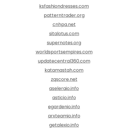
ksfashiondresses.com
patterntrader.org
cnhpa.net
sitalotus.com
supernotes.org
worldsportsempires.com
updatecentral360.com
katamastah.com
zqscore.net
aseleraio.info
asticio.info
egardenio.info
arxteamio.info
getalexio.info