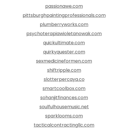
passionawe.com
pittsburghpaintingprofessionals.com
plumberryworks.com
psychoterapiawioletanowak.com
quickultimate.com
quirkyquester.com
sexmedicineformen.com
shiftripple.com
slotterpercaya.co
smartcoolbox.com
sohanjitfinances.com
soulfulhousemusic.net
sparklooms.com
tacticalcontractingllc.com