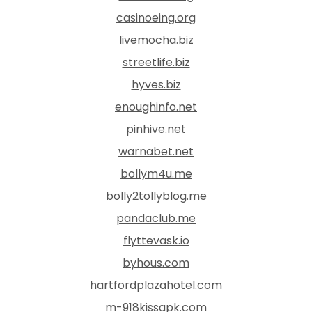
casinoeing.org
livemocha.biz
streetlife.biz
hyves.biz
enoughinfo.net
pinhive.net
warnabet.net
bollym4u.me
bolly2tollyblog.me
pandaclub.me
flyttevask.io
byhous.com
hartfordplazahotel.com
m-918kissapk.com