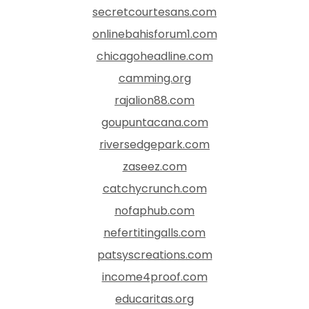
secretcourtesans.com
onlinebahisforum1.com
chicagoheadline.com
camming.org
rajalion88.com
goupuntacana.com
riversedgepark.com
zaseez.com
catchycrunch.com
nofaphub.com
nefertitingalls.com
patsyscreations.com
income4proof.com
educaritas.org