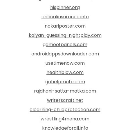
hispinner.org
criticalinsurance.info
nokariposter.com
kalyan-guessing-nightplay.com
gameofpanels.com
androidappsdownloader.com
usetimenow.com
healthblow.com
gohelpmate.com
rajdhani-satta-matka.com
writerscraft.net
elearning-childprotection.com
wrestling4mena.com
knowledgeforall.info