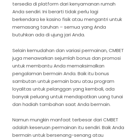
tersedia di platform dari kenyamanan rumah
Anda sendiri. Ini berarti tidak perlu lagi
berkendara ke kasino fisik atau mengantri untuk
memasang taruhan – semua yang Anda
butuhkan ada di ujung jari Anda.
Selain kemudahan dan variasi permainan, CMBET
juga menawarkan sejumlah bonus dan promosi
untuk membantu Anda memaksimalkan
pengalaman bermain Anda. Baik itu bonus
sambutan untuk pemain baru atau program
loyalitas untuk pelanggan yang kembali, ada
banyak peluang untuk mendapatkan uang tunai
dan hadiah tambahan saat Anda bermain.
Namun mungkin manfaat terbesar dari CMBET
adalah keseruan permainan itu sendiri. Baik Anda
bermain untuk bersenang-senang atau