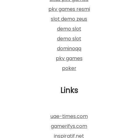
pkv games resmi
slot demo zeus
demo slot
demo slot
dominoqq
pkv games
poker
Links
uae-times.com
gamerifys.com
inspiratif.net