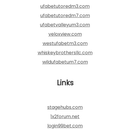
ufabetutoredm3.com
ufabetutoredm7.com
ufabetvalleyum3.com
veloxview.com
westufabetm3.com
whiskeybrothersllc.com
wildufabetum7.com
Links
stagehubs.com
1x2forum.net
login99bet.com