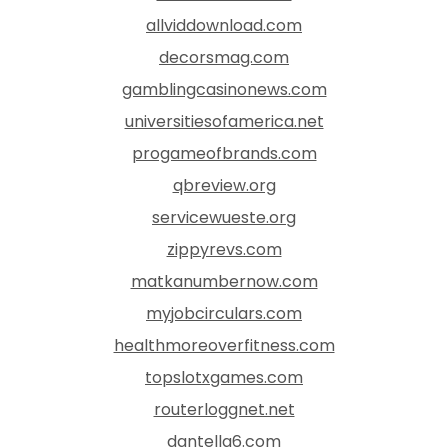
allviddownload.com
decorsmag.com
gamblingcasinonews.com
universitiesofamerica.net
progameofbrands.com
qbreview.org
servicewueste.org
zippyrevs.com
matkanumbernow.com
myjobcirculars.com
healthmoreoverfitness.com
topslotxgames.com
routerloggnet.net
dantella6.com