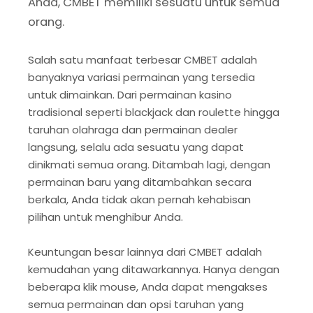
Anda, CMBET memiliki sesuatu untuk semua
orang.
Salah satu manfaat terbesar CMBET adalah
banyaknya variasi permainan yang tersedia
untuk dimainkan. Dari permainan kasino
tradisional seperti blackjack dan roulette hingga
taruhan olahraga dan permainan dealer
langsung, selalu ada sesuatu yang dapat
dinikmati semua orang. Ditambah lagi, dengan
permainan baru yang ditambahkan secara
berkala, Anda tidak akan pernah kehabisan
pilihan untuk menghibur Anda.
Keuntungan besar lainnya dari CMBET adalah
kemudahan yang ditawarkannya. Hanya dengan
beberapa klik mouse, Anda dapat mengakses
semua permainan dan opsi taruhan yang