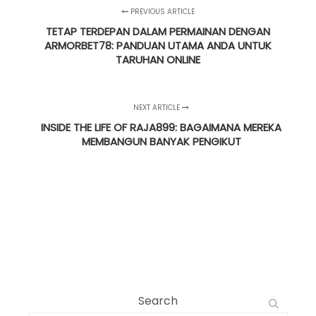
PREVIOUS ARTICLE
TETAP TERDEPAN DALAM PERMAINAN DENGAN
ARMORBET78: PANDUAN UTAMA ANDA UNTUK
TARUHAN ONLINE
NEXT ARTICLE
INSIDE THE LIFE OF RAJA899: BAGAIMANA MEREKA
MEMBANGUN BANYAK PENGIKUT
Search