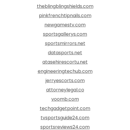
theblingblingshields.com
pinkfrenchtipnails.com
newgamestv.com
sportsgallerys.com
sportsmirrors.net
datasports.net
atasehirescortu.net
engineeringtechub.com
jerryescorts.com
attorneylegal.co
voomb.com
techgadgetpoint.com
tvsportsguide24.com
sportsreviews24.com