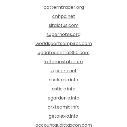
patterntrader.org
cnhpa.net
sitalotus.com
supernotes.org
worldsportsempires.com
updatecentral360.com
katamastah.com
zqscore.net
aseleraio.info
asticio.info
egardenio.info
arxteamio.info
getalexio.info
accountaudittaxcon.com