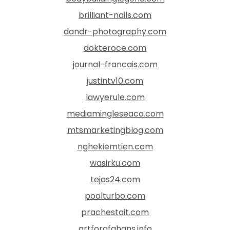
brilliant-nails.com
dandr-photography.com
dokteroce.com
journal-francais.com
justintv10.com
lawyerule.com
mediamingleseaco.com
mtsmarketingblog.com
nghekiemtien.com
wasirku.com
tejas24.com
poolturbo.com
prachestait.com
artforafghans.info