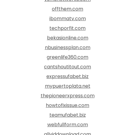
offthem.com
ibommatv.com
techporfit.com
bekasionline.com
nbusinessplan.com
greenlife360.com
cantshoutitout.com
expressufabet.biz
mypuertoplata.net
thepioneerxpress.com
howtofixissue.com
teamufabet.biz
webfullform.com
allviddownload.com