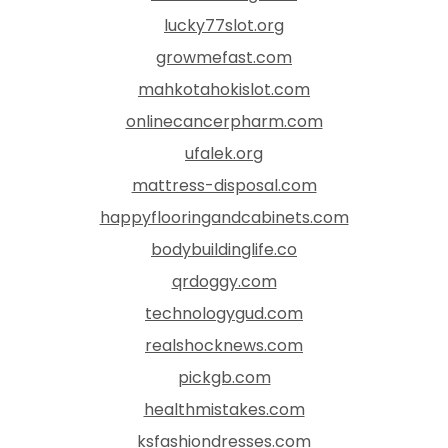
lucky77slot.org
growmefast.com
mahkotahokislot.com
onlinecancerpharm.com
ufalek.org
mattress-disposal.com
happyflooringandcabinets.com
bodybuildinglife.co
qrdoggy.com
technologygud.com
realshocknews.com
pickgb.com
healthmistakes.com
ksfashiondresses.com