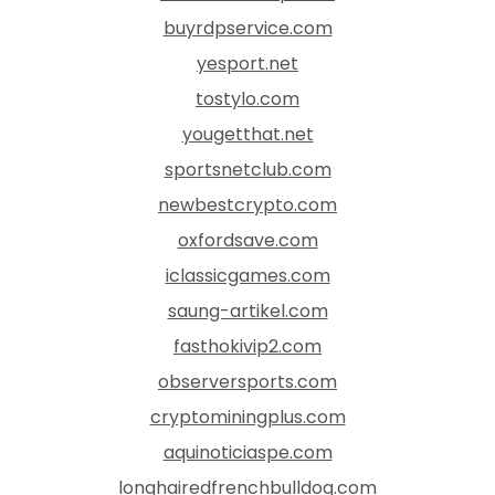
buyrdpservice.com
yesport.net
tostylo.com
yougetthat.net
sportsnetclub.com
newbestcrypto.com
oxfordsave.com
iclassicgames.com
saung-artikel.com
fasthokivip2.com
observersports.com
cryptominingplus.com
aquinoticiaspe.com
longhairedfrenchbulldog.com