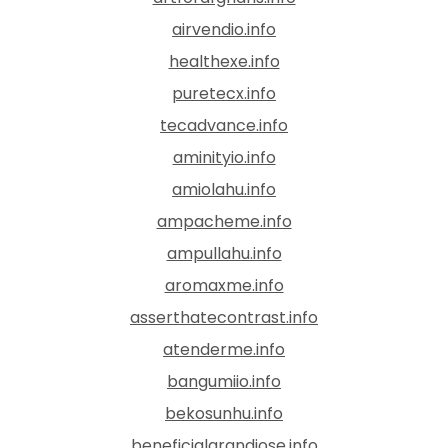
airvendio.info
healthexe.info
puretecx.info
tecadvance.info
aminityio.info
amiolahu.info
ampacheme.info
ampullahu.info
aromaxme.info
asserthatecontrast.info
atenderme.info
bangumiio.info
bekosunhu.info
beneficialgrandiose.info