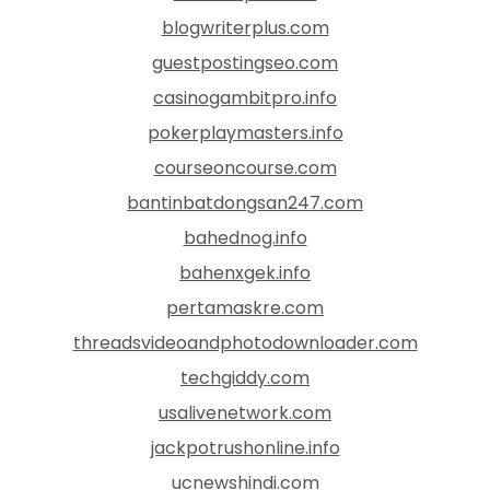
blogwriterplus.com
guestpostingseo.com
casinogambitpro.info
pokerplaymasters.info
courseoncourse.com
bantinbatdongsan247.com
bahednog.info
bahenxgek.info
pertamaskre.com
threadsvideoandphotodownloader.com
techgiddy.com
usalivenetwork.com
jackpotrushonline.info
ucnewshindi.com