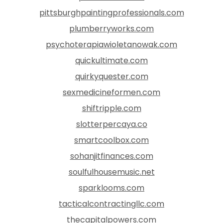
pittsburghpaintingprofessionals.com
plumberryworks.com
psychoterapiawioletanowak.com
quickultimate.com
quirkyquester.com
sexmedicineformen.com
shiftripple.com
slotterpercaya.co
smartcoolbox.com
sohanjitfinances.com
soulfulhousemusic.net
sparklooms.com
tacticalcontractingllc.com
thecapitalpowers.com