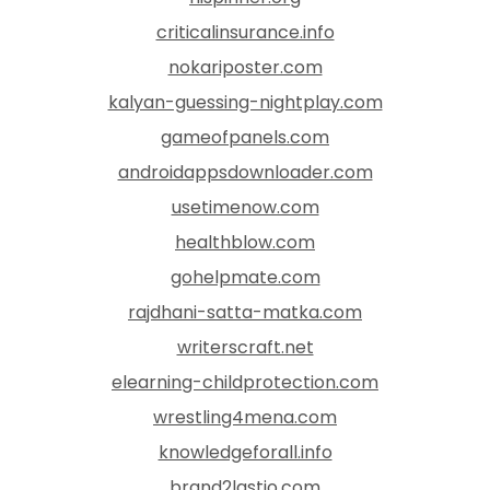
criticalinsurance.info
nokariposter.com
kalyan-guessing-nightplay.com
gameofpanels.com
androidappsdownloader.com
usetimenow.com
healthblow.com
gohelpmate.com
rajdhani-satta-matka.com
writerscraft.net
elearning-childprotection.com
wrestling4mena.com
knowledgeforall.info
brand2lastio.com