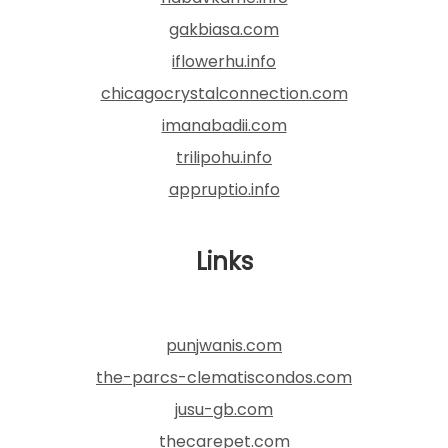
gakbiasa.com
iflowerhu.info
chicagocrystalconnection.com
imanabadii.com
trilipohu.info
appruptio.info
Links
punjwanis.com
the-parcs-clematiscondos.com
jusu-gb.com
thecarepet.com