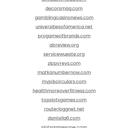
decorsmag.com
gamblingcasinonews.com
universitiesofamerica.net
progameofbrands.com
qbreview.org
servicewueste.org
zippyrevs.com
matkanumbernow.com
myjobcirculars.com
healthmoreoverfitness.com
topslotxgames.com
routerloggnet.net
dantella6.com
slotsgamesone.com