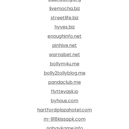
livemocha.biz
streetlife.biz
hyves.biz
enoughinfo.net
pinhive.net
warnabet.net
bollym4u.me
bolly2tollyblog.me
pandaclub.me
flyttevask.io
byhous.com
hartfordplazahotel.com
m-918kissapk.com
nabavkame.info