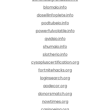
blomaio.info
dosellinfoplete.info
podtubeio.info
powerfulvolatile.info
qvidsio.info
shumaio.info
slotherio.info
cysapluscertification.org
fortnitehacks.org
loginsearch.org
aodecor.org
donorsmatch.org
nowtimes.org
casinoeing.org