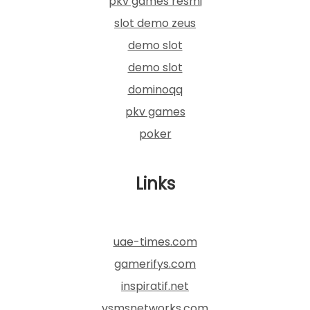
pkv games resmi
slot demo zeus
demo slot
demo slot
dominoqq
pkv games
poker
Links
uae-times.com
gamerifys.com
inspiratif.net
vsmsnetworks.com