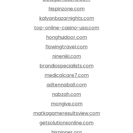
hispinzone.com
kalyanbazarnights.com
top-online-casino-usa.com
honghuidoor.com
flowingtravel.com
nineniki.com
brandiospecialists.com
medicalcare7.com
adtennaball.com
nabzah.com
mongive.com
matkagameresultsview.com
getsolutionsonline.com
hispinner.org