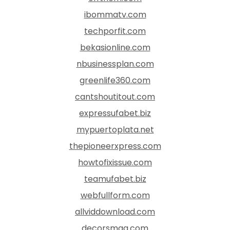
ibommatv.com
techporfit.com
bekasionline.com
nbusinessplan.com
greenlife360.com
cantshoutitout.com
expressufabet.biz
mypuertoplata.net
thepioneerxpress.com
howtofixissue.com
teamufabet.biz
webfullform.com
allviddownload.com
decorsmag.com