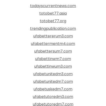
todayscurrentnews.com
totobet77.asia
totobet77.org
trendingpublication.com
ufabettererum3.com
ufabettermentm4.com
ufabettersum7.com
ufabettinwm7.com
ufabettinwum3.com
ufabetunitedm3.com
ufabetunitedm7.com
ufabetuskedm7.com
ufabetutoredm3.com
ufabetutoredm7.com