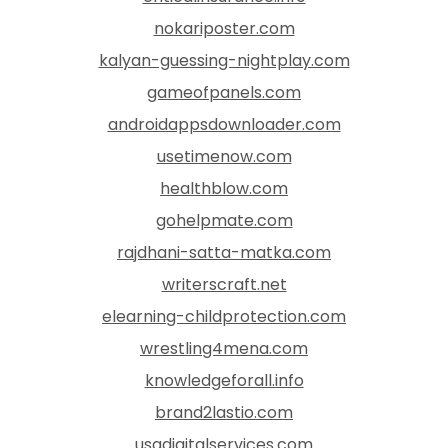
nokariposter.com
kalyan-guessing-nightplay.com
gameofpanels.com
androidappsdownloader.com
usetimenow.com
healthblow.com
gohelpmate.com
rajdhani-satta-matka.com
writerscraft.net
elearning-childprotection.com
wrestling4mena.com
knowledgeforall.info
brand2lastio.com
usadigitalservices.com