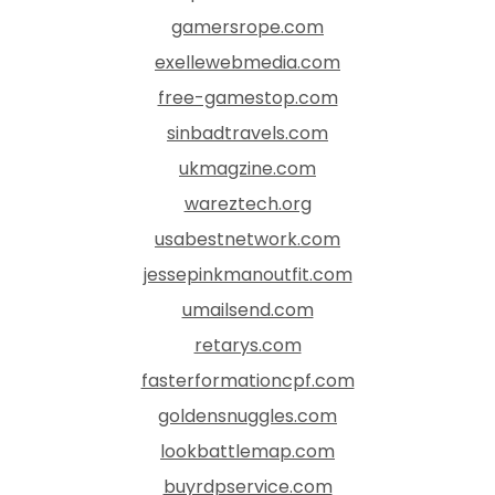
gamersrope.com
exellewebmedia.com
free-gamestop.com
sinbadtravels.com
ukmagzine.com
wareztech.org
usabestnetwork.com
jessepinkmanoutfit.com
umailsend.com
retarys.com
fasterformationcpf.com
goldensnuggles.com
lookbattlemap.com
buyrdpservice.com