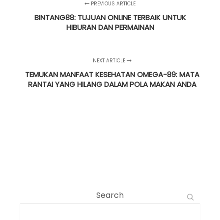
PREVIOUS ARTICLE
BINTANG88: TUJUAN ONLINE TERBAIK UNTUK
HIBURAN DAN PERMAINAN
NEXT ARTICLE
TEMUKAN MANFAAT KESEHATAN OMEGA-89: MATA
RANTAI YANG HILANG DALAM POLA MAKAN ANDA
Search