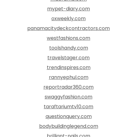
mypet-diary.com
oxweekly.com
panamacitydeckcontractors.com
westfashions.com
toolshandy.com
travelstager.com
trendinspires.com
rannyephul.com
reportradar360.com
swaggyfashion.com
taraftariumtv10.com
questionquery.com
bodybuildinglegend.com
brilliant-nails.com