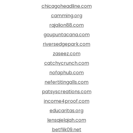
chicagoheadline.com
camming.org
rajalion88.com
goupuntacana.com
riversedgepark.com
zaseez.com
catchycrunch.com
nofaphub.com
nefertitingalls.com
patsyscreations.com
income4proof.com
educaritas.org
lensajelajah.com
betflik09.net