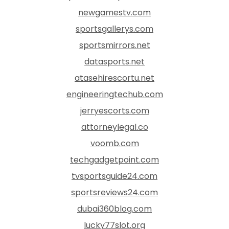
newgamestv.com
sportsgallerys.com
sportsmirrors.net
datasports.net
atasehirescortu.net
engineeringtechub.com
jerryescorts.com
attorneylegal.co
voomb.com
techgadgetpoint.com
tvsportsguide24.com
sportsreviews24.com
dubai360blog.com
lucky77slot.org