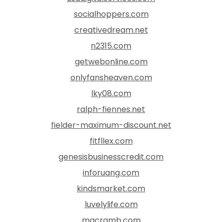
socialhoppers.com
creativedream.net
n2315.com
getwebonline.com
onlyfansheaven.com
lky08.com
ralph-fiennes.net
fielder-maximum-discount.net
fitfllex.com
genesisbusinesscredit.com
inforuang.com
kindsmarket.com
luvelylife.com
macramb.com