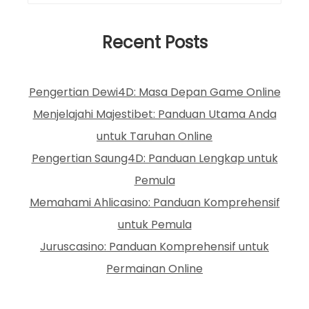
Recent Posts
Pengertian Dewi4D: Masa Depan Game Online
Menjelajahi Majestibet: Panduan Utama Anda
untuk Taruhan Online
Pengertian Saung4D: Panduan Lengkap untuk
Pemula
Memahami Ahlicasino: Panduan Komprehensif
untuk Pemula
Juruscasino: Panduan Komprehensif untuk
Permainan Online