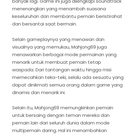
banyak lagi. Game ini juga dilengkapi soundtrack
menenangkan yang menambah suasana
keseluruhan dan membantu pemain beristirahat
dan bersantai saat bermain.
Selain gameplaynya yang menawan dan
visualnya yang memukau, Mahjong69 juga
menawarkan berbagai mode permainan yang
menarik untuk membuat pemain tetap
waspada. Dari tantangan waktu hingga misi
memecahkan teka-teki, selalu ada sesuatu yang
dapat dinikmati semua orang dalam game yang
dinamis dan menarik ini.
Selain itu, Mahjong69 memungkinkan pemain
untuk bersaing dengan teman mereka dan
pemain lain dari seluruh dunia dalam mode
multipemain daring. Hal ini menambahkan