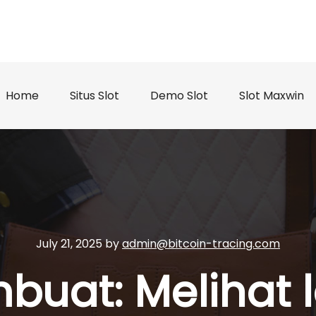
Home
Situs Slot
Demo Slot
Slot Maxwin
July 21, 2025
by
admin@bitcoin-tracing.com
buat: Melihat l