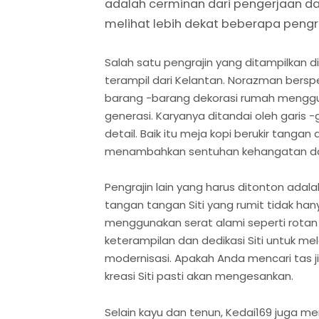
adalah cerminan dari pengerjaan dan 
melihat lebih dekat beberapa pengraj
Salah satu pengrajin yang ditampilkan 
terampil dari Kelantan. Norazman berspe
barang -barang dekorasi rumah mengguna
generasi. Karyanya ditandai oleh garis -
detail. Baik itu meja kopi berukir tanga
menambahkan sentuhan kehangatan da
Pengrajin lain yang harus ditonton adal
tangan tangan Siti yang rumit tidak han
menggunakan serat alami seperti rotan
keterampilan dan dedikasi Siti untuk m
modernisasi. Apakah Anda mencari tas j
kreasi Siti pasti akan mengesankan.
Selain kayu dan tenun, Kedai169 juga m