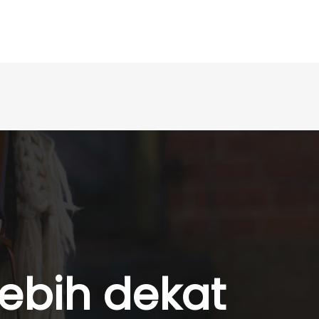
ebih dekat