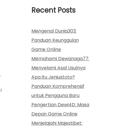
Recent Posts
Mengenal Dunia303:
Panduan Keunggulan
Game Online
Memahami Dewanaga77:
Menyelami Asal Usulnya
s
Apa itu Jeniustoto?
Panduan Komprehensif
i
untuk Pengguna Baru
Pengertian Dewi4D: Masa
Depan Game Online
Menjelajahi Majestibet: