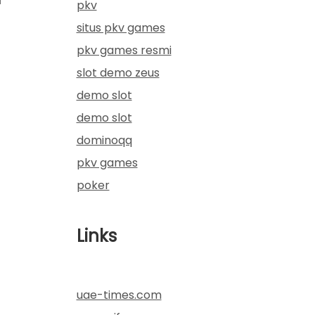
I
pkv
situs pkv games
pkv games resmi
slot demo zeus
demo slot
demo slot
dominoqq
pkv games
poker
Links
uae-times.com