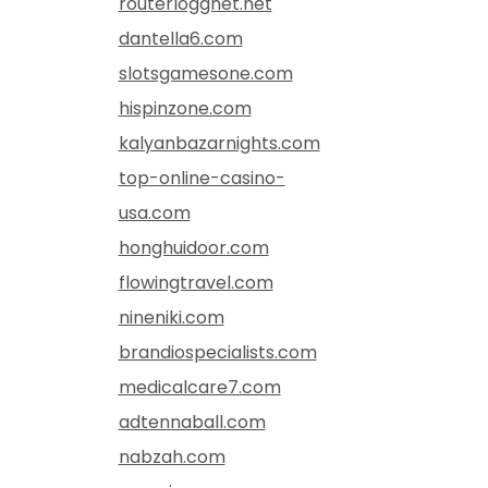
routerloggnet.net
dantella6.com
slotsgamesone.com
hispinzone.com
kalyanbazarnights.com
top-online-casino-
usa.com
honghuidoor.com
flowingtravel.com
nineniki.com
brandiospecialists.com
medicalcare7.com
adtennaball.com
nabzah.com