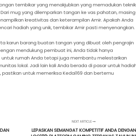
potongan tembikar yang menakjubkan yang memadukan teknik
. Dari mug yang dilemparkan tangan ke vas pahatan, masing
nampilkan kreativitas dan keterampilan Amir. Apakah Anda
ncari hadiah yang unik, tembikar Amir pasti menyenangkan.
rta karun barang buatan tangan yang dibuat oleh pengrajin
. Dengan mendukung pembuat ini, Anda tidak hanya
h untuk rumah Anda tetapi juga membantu melestarikan
nitas lokal. Jadi lain kali Anda berada di pasar untuk hadia
, pastikan untuk memeriksa Kedai169 dan bertemu
NEXT ARTICLE
 DAN
LEPASKAN SEMANGAT KOMPETITIF ANDA DENGAN