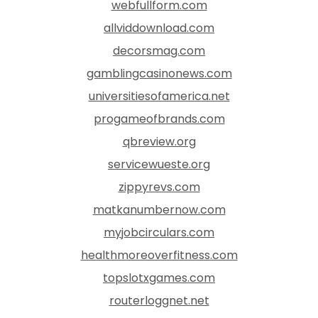
webfullform.com
allviddownload.com
decorsmag.com
gamblingcasinonews.com
universitiesofamerica.net
progameofbrands.com
qbreview.org
servicewueste.org
zippyrevs.com
matkanumbernow.com
myjobcirculars.com
healthmoreoverfitness.com
topslotxgames.com
routerloggnet.net