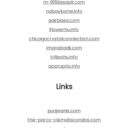
m-918kissapk.com
nabavkame.info
gakbiasa.com
iflowerhu.info
chicagocrystalconnection.com
imanabadii.com
trilipohu.info
appruptio.info
Links
punjwanis.com
the-parcs-clematiscondos.com