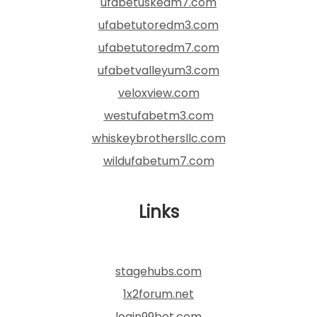
ufabetuskedm7.com
ufabetutoredm3.com
ufabetutoredm7.com
ufabetvalleyum3.com
veloxview.com
westufabetm3.com
whiskeybrothersllc.com
wildufabetum7.com
Links
stagehubs.com
1x2forum.net
login99bet.com