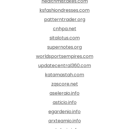
healthmistakes.com
ksfashiondresses.com
patterntrader.org
cnhpa.net
sitalotus.com
supernotes.org
worldsportsempires.com
updatecentral360.com
katamastah.com
zqscore.net
aseleraio.info
asticio.info
egardenio.info
arxteamio.info