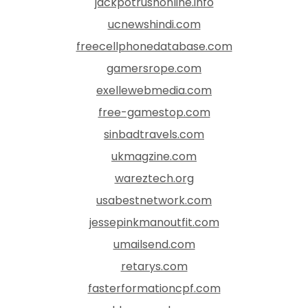
jackpotrushonline.info
ucnewshindi.com
freecellphonedatabase.com
gamersrope.com
exellewebmedia.com
free-gamestop.com
sinbadtravels.com
ukmagzine.com
wareztech.org
usabestnetwork.com
jessepinkmanoutfit.com
umailsend.com
retarys.com
fasterformationcpf.com