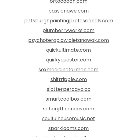
ortocoach.com
passionawe.com
pittsburghpaintingprofessionals.com
plumberryworks.com
psychoterapiawioletanowak.com
quickultimate.com
quirkyquester.com
sexmedicineformen.com
shiftripple.com
slotterpercaya.co
smartcoolbox.com
sohanjitfinances.com
soulfulhousemusic.net
sparklooms.com