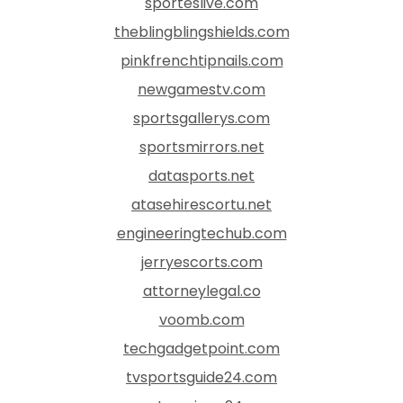
sporteslive.com
theblingblingshields.com
pinkfrenchtipnails.com
newgamestv.com
sportsgallerys.com
sportsmirrors.net
datasports.net
atasehirescortu.net
engineeringtechub.com
jerryescorts.com
attorneylegal.co
voomb.com
techgadgetpoint.com
tvsportsguide24.com