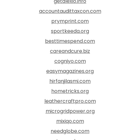
getalexio.info
accountaudittaxcon.com
prymprint.com
sportkeeda.org
besttimespend.com
careandcure.biz
cogniyo.com
easymagazines.org
hirfanjilasmi.com
hometricks.org
leathercraftpro.com
microgridpower.org
mixiqo.com
needglobe.com