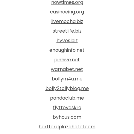
nowtimes.org
casinoeing.org
livemocha.biz
streetlife.biz
hyves.biz
enoughinfo.net
pinhive.net
warnabet.net
bollym4u.me
bolly2tollyblog.me
pandaclub.me
flyttevask.io
byhous.com
hartfordplazahotel.com