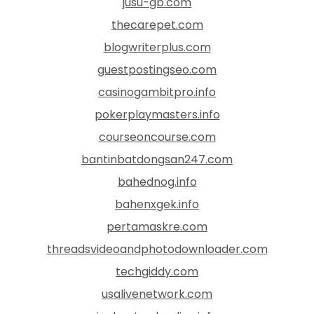
jusu-gb.com
thecarepet.com
blogwriterplus.com
guestpostingseo.com
casinogambitpro.info
pokerplaymasters.info
courseoncourse.com
bantinbatdongsan247.com
bahednog.info
bahenxgek.info
pertamaskre.com
threadsvideoandphotodownloader.com
techgiddy.com
usalivenetwork.com