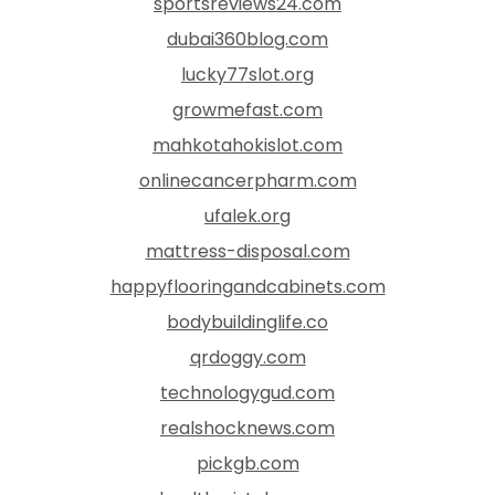
sportsreviews24.com
dubai360blog.com
lucky77slot.org
growmefast.com
mahkotahokislot.com
onlinecancerpharm.com
ufalek.org
mattress-disposal.com
happyflooringandcabinets.com
bodybuildinglife.co
qrdoggy.com
technologygud.com
realshocknews.com
pickgb.com