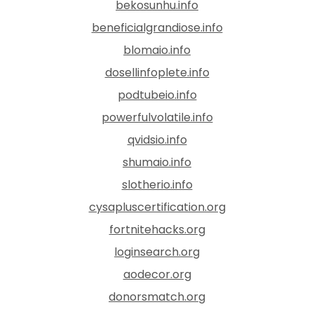
bekosunhu.info
beneficialgrandiose.info
blomaio.info
dosellinfoplete.info
podtubeio.info
powerfulvolatile.info
qvidsio.info
shumaio.info
slotherio.info
cysapluscertification.org
fortnitehacks.org
loginsearch.org
aodecor.org
donorsmatch.org