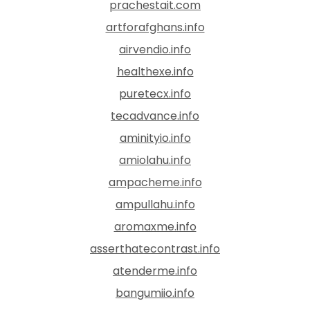
prachestait.com
artforafghans.info
airvendio.info
healthexe.info
puretecx.info
tecadvance.info
aminityio.info
amiolahu.info
ampacheme.info
ampullahu.info
aromaxme.info
asserthatecontrast.info
atenderme.info
bangumiio.info