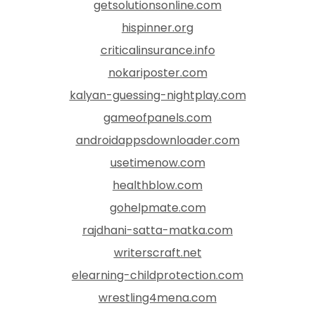
getsolutionsonline.com
hispinner.org
criticalinsurance.info
nokariposter.com
kalyan-guessing-nightplay.com
gameofpanels.com
androidappsdownloader.com
usetimenow.com
healthblow.com
gohelpmate.com
rajdhani-satta-matka.com
writerscraft.net
elearning-childprotection.com
wrestling4mena.com