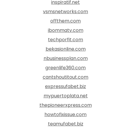
inspiratif.net
vsmsnetworks.com
offthem.com
ibommatv.com
techporfit.com
bekasionline.com
nbusinessplan.com
greenlife360.com
cantshoutitout.com
expressufabet.biz
mypuertoplata.net
thepioneerxpress.com
howtofixissue.com
teamufabet.biz