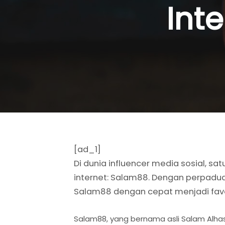
Int
[ad_1]
Di dunia influencer media sosial,
internet: Salam88. Dengan perpadua
Salam88 dengan cepat menjadi favor
Salam88, yang bernama asli Salam Alhas