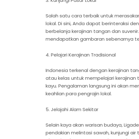
3. Kunjungi Pasar Lokal
Salah satu cara terbaik untuk merasak
lokal. Di sini, Anda dapat berinteraksi 
berbelanja kerajinan tangan dan suvenir
mendapatkan gambaran sebenarnya tent
4. Pelajari Kerajinan Tradisional
Indonesia terkenal dengan kerajinan tang
atau kelas untuk mempelajari kerajinan 
kayu. Pengalaman langsung ini akan mem
keahlian para pengrajin lokal.
5. Jelajahi Alam Sekitar
Selain kaya akan warisan budaya, Ligad
pendakian melintasi sawah, kunjungi air