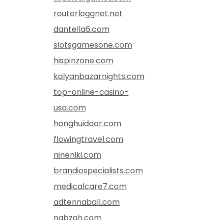
routerloggnet.net
dantella6.com
slotsgamesone.com
hispinzone.com
kalyanbazarnights.com
top-online-casino-
usa.com
honghuidoor.com
flowingtravel.com
nineniki.com
brandiospecialists.com
medicalcare7.com
adtennaball.com
nabzah.com