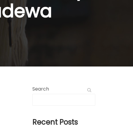
gadewa
Search
Recent Posts