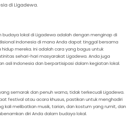
sia di Ligadewa.
n budaya lokal di Ligadewa adalah dengan menginap di
sional Indonesia di mana Anda dapat tinggal bersama
hidup mereka. Ini adalah cara yang bagus untuk
rutinitas sehari-hari masyarakat Ligadewa. Anda juga
sli Indonesia dan berpartisipasi dalam kegiatan lokal.
ang semarak dan penuh warna, tidak terkecuali Ligadewa.
at festival atau acara khusus, pastikan untuk menghadiri
g kali melibatkan musik, tarian, dan kostum yang rumit, dan
enamkan diri Anda dalam budaya lokal.