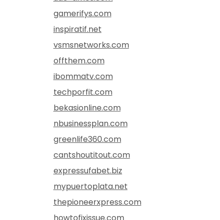
gamerifys.com
inspiratif.net
vsmsnetworks.com
offthem.com
ibommatv.com
techporfit.com
bekasionline.com
nbusinessplan.com
greenlife360.com
cantshoutitout.com
expressufabet.biz
mypuertoplata.net
thepioneerxpress.com
howtofixissue.com