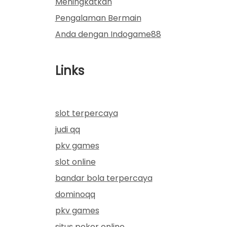
Meningkatkan
Pengalaman Bermain
Anda dengan Indogame88
Links
slot terpercaya
judi qq
pkv games
slot online
bandar bola terpercaya
dominoqq
pkv games
situs poker online