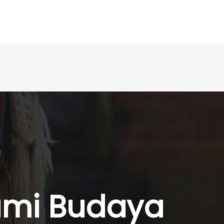
mi Budaya