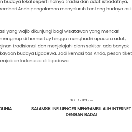
udaya lokal seperti halnya tradisi dan adat istiadatnya,
 memberi Anda pengalaman menyeluruh tentang budaya asli
si yang wajib dikunjungi bagi wisatawan yang mencari
i menginap di homestay hingga menghadiri upacara adat,
ajinan tradisional, dan menjelajahi alam sekitar, ada banyak
ayaan budaya Ligadewa. Jadi kemasi tas Anda, pesan tike
eajaiban Indonesia di Ligadewa.
NEXT ARTICLE
DUNIA
SALAM88: INFLUENCER MENGAMBIL ALIH INTERNET
DENGAN BADAI