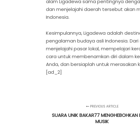
alam Ligadewa sama pentingnya dengan b
dan menjelajahi daerah tersebut akan
Indonesia.
Kesimpulannya, Ligadewa adalah destina
pengalaman budaya asli Indonesia. Dar
menjelajahi pasar lokal, mempelajari ker
cara untuk membenamkan diri dalam kek
Anda, dan bersiaplah untuk merasakan k
[ad_2]
PREVIOUS ARTICLE
SUARA UNIK BAKAR77 MENGHEBOHKAN 
MUSIK