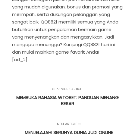
yang mudah digunakan, bonus dan promosi yang
melimpah, serta dukungan pelanggan yang
sangat baik, QQ8821 memiliki semua yang Anda
butuhkan untuk pengalaman bermain game
yang menyenangkan dan mengasyikkan. Jadi
mengapa menunggu? Kunjungi QQ8821 hari ini
dan mulai mainkan game favorit Anda!
[ad_2]
PREVIOUS ARTICLE
MEMBUKA RAHASIA WTOBET: PANDUAN MENANG
BESAR
NEXT ARTICLE
MENJELAJAHI SERUNYA DUNIA JUDI ONLINE