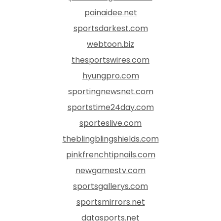
painaidee.net
sportsdarkest.com
webtoon.biz
thesportswires.com
hyungpro.com
sportingnewsnet.com
sportstime24day.com
sporteslive.com
theblingblingshields.com
pinkfrenchtipnails.com
newgamestv.com
sportsgallerys.com
sportsmirrors.net
datasports.net