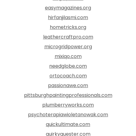
easymagazines.org
hirfanjilasmi.com
hometricks.org
leathercraftpro.com
microgridpower.org
mixiqo.com
needglobe.com
ortocoach.com
passionawe.com
pittsburghpaintingprofessionals.com
plumberryworks.com
psychoterapiawioletanowak.com
quickultimate.com
quirkyquester.com