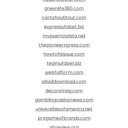
greenlife360.com
cantshoutitout.com
expressufabet.biz
mypuertoplata.net
thepioneerxpress.com
howtofixissue.com
teamufabet.biz
webfullform.com
allviddownload.com
decorsmag.com
gamblingcasinonews.com
universitiesofamerica.net
progameofbrands.com
qbreview.org