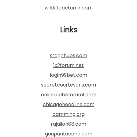
wildufabetum7.com
Links
stagehubs.com
1x2forum.net
login99bet.com
secretcourtesans.com
onlinebahisforum1.com
chicagoheadline.com
camming.org
rajalion88.com
goupuntacana.com