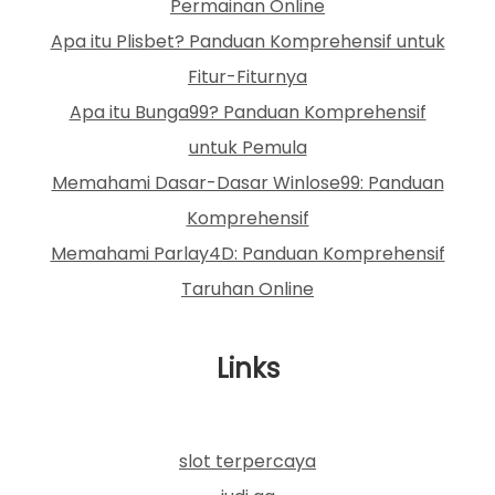
Permainan Online
Apa itu Plisbet? Panduan Komprehensif untuk
Fitur-Fiturnya
Apa itu Bunga99? Panduan Komprehensif
untuk Pemula
Memahami Dasar-Dasar Winlose99: Panduan
Komprehensif
Memahami Parlay4D: Panduan Komprehensif
Taruhan Online
Links
slot terpercaya