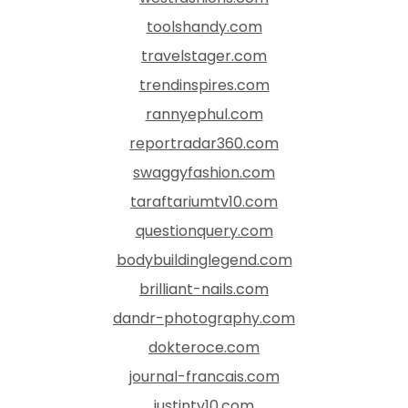
toolshandy.com
travelstager.com
trendinspires.com
rannyephul.com
reportradar360.com
swaggyfashion.com
taraftariumtv10.com
questionquery.com
bodybuildinglegend.com
brilliant-nails.com
dandr-photography.com
dokteroce.com
journal-francais.com
justintv10.com