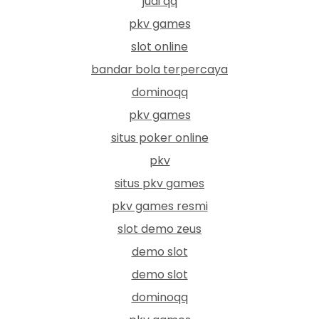
judi qq
pkv games
slot online
bandar bola terpercaya
dominoqq
pkv games
situs poker online
pkv
situs pkv games
pkv games resmi
slot demo zeus
demo slot
demo slot
dominoqq