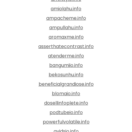
amiolahu.info
ampacheme.info
ampullahu.info
aromaxme.info
asserthatecontrast.info
atenderme.info
bangumiio.info
bekosunhu.info
beneficialgrandiose.info
blomaio.info
dosellinfoplete.info
podtubeio.info
powerfulvolatile.info
qvidsio.info