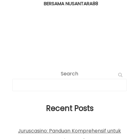
BERSAMA NUSANTARA88
Search
Recent Posts
Juruscasino: Panduan Komprehensif untuk