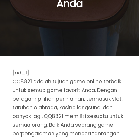
Anda
[ad_1]
QQ8821 adalah tujuan game online terbaik
untuk semua game favorit Anda. Dengan
beragam pilihan permainan, termasuk slot,
taruhan olahraga, kasino langsung, dan
banyak lagi, QQ8821 memiliki sesuatu untuk
semua orang. Baik Anda seorang gamer
berpengalaman yang mencari tantangan