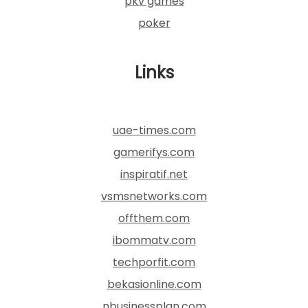
pkv games
poker
Links
uae-times.com
gamerifys.com
inspiratif.net
vsmsnetworks.com
offthem.com
ibommatv.com
techporfit.com
bekasionline.com
nbusinessplan.com