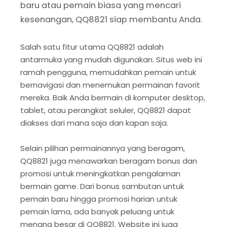
baru atau pemain biasa yang mencari
kesenangan, QQ8821 siap membantu Anda.
Salah satu fitur utama QQ8821 adalah
antarmuka yang mudah digunakan. Situs web ini
ramah pengguna, memudahkan pemain untuk
bernavigasi dan menemukan permainan favorit
mereka. Baik Anda bermain di komputer desktop,
tablet, atau perangkat seluler, QQ8821 dapat
diakses dari mana saja dan kapan saja.
Selain pilihan permainannya yang beragam,
QQ8821 juga menawarkan beragam bonus dan
promosi untuk meningkatkan pengalaman
bermain game. Dari bonus sambutan untuk
pemain baru hingga promosi harian untuk
pemain lama, ada banyak peluang untuk
menang besar di QQ8821. Website ini juga