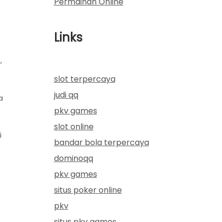
Permainan Online
Links
,
slot terpercaya
judi qq
a
pkv games
slot online
i
bandar bola terpercaya
dominoqq
pkv games
situs poker online
pkv
situs pkv games