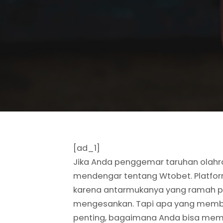
[ad_1]
Jika Anda penggemar taruhan olahr
mendengar tentang Wtobet. Platform 
karena antarmukanya yang ramah p
mengesankan. Tapi apa yang membe
penting, bagaimana Anda bisa memb