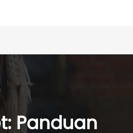
t: Panduan