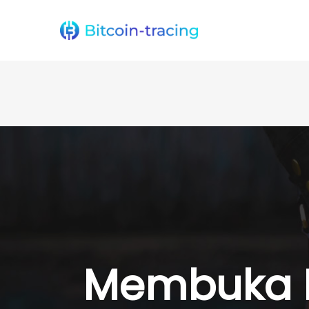
Membuka R