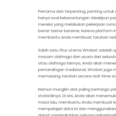
Pertama dan terpenting, penting untuk
hanya soal keberuntungan. Meskipun pas
mereka yang melakukan pekerjaan ruma
benar-benar bersinar, karena platform 
membantu Anda membuat taruhan terb
Salah satu fitur utama Wtobet adalah
macam olahraga dan acara dari seluruh 
atau olahraga lainnya, Anda akan menemu
pertandingan tradisional, Wtobet jug
memasang taruhan secara real-time saa
Namun mungkin alat paling berharga ya
statistiknya. Di sini, Anda akan menemuk
masa lalu, membantu Anda membuat ke
mempelajari data ini dan menggunakann
dapat meningkatkan peluang keberhasila