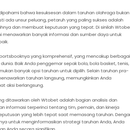
 dipahami bahwa kesuksesan dalam taruhan olahraga bukan
ti ada unsur peluang, petaruh yang paling sukses adalah
hnya dan membuat keputusan yang tepat. Di sinilah Wtobe
ini menawarkan banyak informasi dan sumber daya untuk
aik.
 sportsbooknya yang komprehensif, yang mencakup berbagai
dunia. Baik Anda penggemar sepak bola, bola basket, tenis,
kan banyak opsi taruhan untuk dipilih. Selain taruhan pra-
a menawarkan taruhan langsung, memungkinkan Anda
t aksi berlangsung.
ng ditawarkan oleh Wtobet adalah bagian analisis dan
an informasi terperinci tentang tim, pemain, dan kinerja
putusan yang lebih tepat saat memasang taruhan. Denga
ya untuk menginformasikan strategi taruhan Anda, Anda
n Anda secara signifikan.