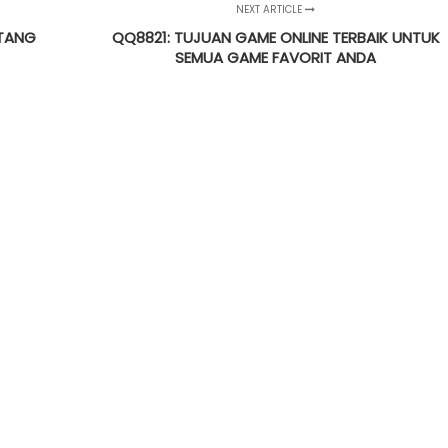
NEXT ARTICLE
NTANG
QQ8821: TUJUAN GAME ONLINE TERBAIK UNTUK
SEMUA GAME FAVORIT ANDA