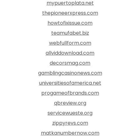
mypuertoplata.net
thepioneerxpress.com
howtofixissue.com
teamufabet.biz
webfullform.com
allviddownload.com
decorsmag.com
gamblingcasinonews.com
universitiesofamerica.net
progameofbrands.com
qbreview.org
servicewueste.org
zippyrevs.com
matkanumbernow.com