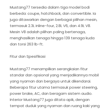
Mustang77 tersedia dalam tiga model bodi
berbeda: coupe, hatchback, dan convertible. Ia
juga ditawarkan dengan berbagai pilihan mesin,
termasuk 2.3L inline-four, 2.8L V6, dan 4.9L V8.
Mesin V8 adalah pilihan paling bertenaga,
menghasilkan tenaga hingga 139 tenaga kuda
dan torsi 263 lb-ft.
Fitur dan Spesifikasi
Mustang77 menampilkan serangkaian fitur
standar dan opsional yang menjadikannya mobil
yang nyaman dan bergaya untuk dikendarai.
Beberapa fitur utama termasuk power steering,
power brake, AC, dan beragam sistem audio.
Interior Mustang77 juga ditata apik, dengan
tempat duduk yang nyaman dan ruang kaki yang