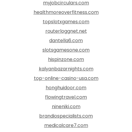
myjobcirculars.com
healthmoreoverfitness.com
topslotxgames.com
routerloggnet.net
dantella6.com
slotsgamesone.com
hispinzone.com
kalyanbazarnights.com
top-online-casino-usa.com
honghuidoor.com
flowingtravel.com
nineniki.com
brandiospecialists.com
medicalcare7.com