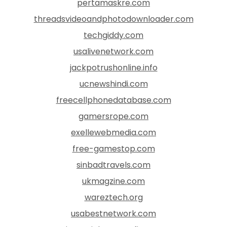
pertamaskre.com
threadsvideoandphotodownloader.com
techgiddy.com
usalivenetwork.com
jackpotrushonline.info
ucnewshindi.com
freecellphonedatabase.com
gamersrope.com
exellewebmedia.com
free-gamestop.com
sinbadtravels.com
ukmagzine.com
wareztech.org
usabestnetwork.com