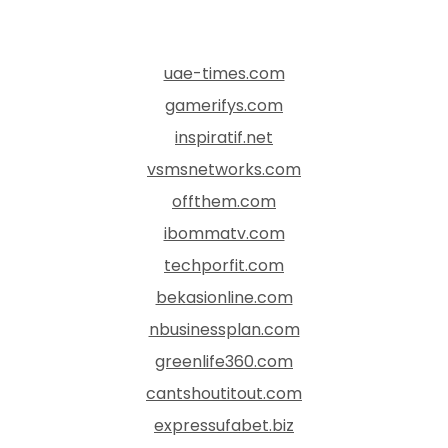
uae-times.com
gamerifys.com
inspiratif.net
vsmsnetworks.com
offthem.com
ibommatv.com
techporfit.com
bekasionline.com
nbusinessplan.com
greenlife360.com
cantshoutitout.com
expressufabet.biz