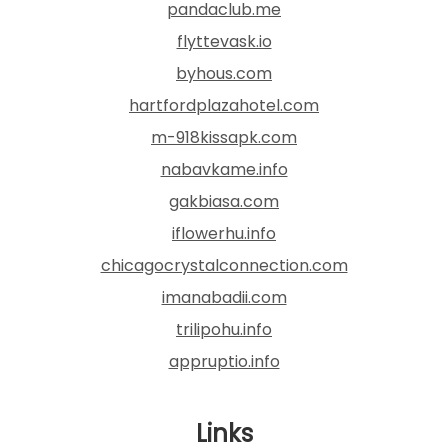
pandaclub.me
flyttevask.io
byhous.com
hartfordplazahotel.com
m-918kissapk.com
nabavkame.info
gakbiasa.com
iflowerhu.info
chicagocrystalconnection.com
imanabadii.com
trilipohu.info
appruptio.info
Links