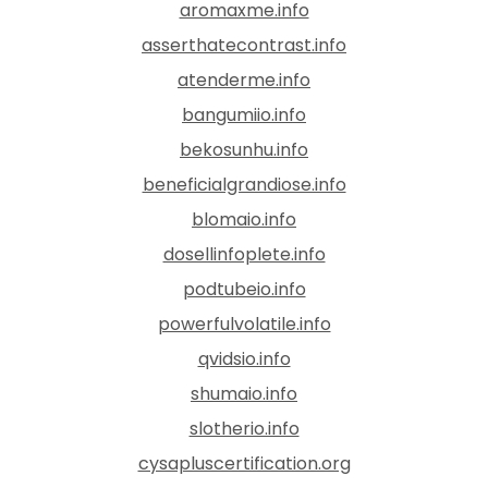
aromaxme.info
asserthatecontrast.info
atenderme.info
bangumiio.info
bekosunhu.info
beneficialgrandiose.info
blomaio.info
dosellinfoplete.info
podtubeio.info
powerfulvolatile.info
qvidsio.info
shumaio.info
slotherio.info
cysapluscertification.org