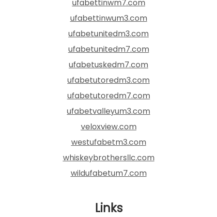
ufabettinwm7.com
ufabettinwum3.com
ufabetunitedm3.com
ufabetunitedm7.com
ufabetuskedm7.com
ufabetutoredm3.com
ufabetutoredm7.com
ufabetvalleyum3.com
veloxview.com
westufabetm3.com
whiskeybrothersllc.com
wildufabetum7.com
Links