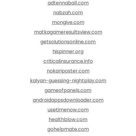
adtennaball.com
nabzah.com
mongive.com
matkagameresultsview.com
getsolutionsonline.com
hispinner.org
criticalinsurance.info
nokariposter.com
kalyan-guessing-nightplay.com
gameofpanels.com
androidappsdownloader.com
usetimenow.com
healthblow.com
gohelpmate.com