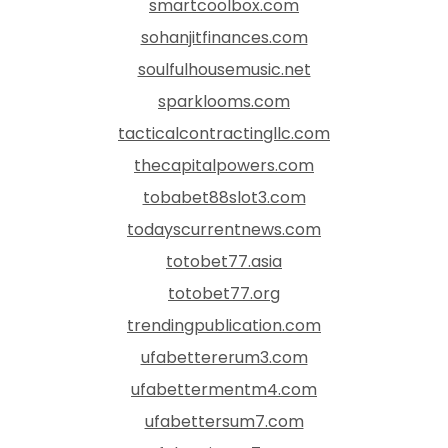
smartcoolbox.com
sohanjitfinances.com
soulfulhousemusic.net
sparklooms.com
tacticalcontractingllc.com
thecapitalpowers.com
tobabet88slot3.com
todayscurrentnews.com
totobet77.asia
totobet77.org
trendingpublication.com
ufabettererum3.com
ufabettermentm4.com
ufabettersum7.com