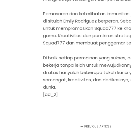
Pemasaran dan keterlibatan komunitas
di situlah Emily Rodriguez berperan. S
untuk mempromosikan Squad777 ke khala
game. Kreativitas dan pemikiran stra
Squad777 dan membuat penggemar teta
Di balik setiap permainan yang sukses, ad
bekerja tanpa lelah untuk mewujudkann
di atas hanyalah beberapa tokoh kunci
semangat, kreativitas, dan dedikasinya,
dunia.
[ad_2]
PREVIOUS ARTICLE