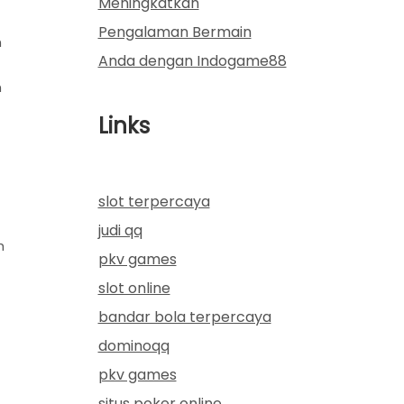
Meningkatkan
Pengalaman Bermain
n
Anda dengan Indogame88
n
Links
slot terpercaya
judi qq
h
pkv games
slot online
bandar bola terpercaya
dominoqq
pkv games
situs poker online