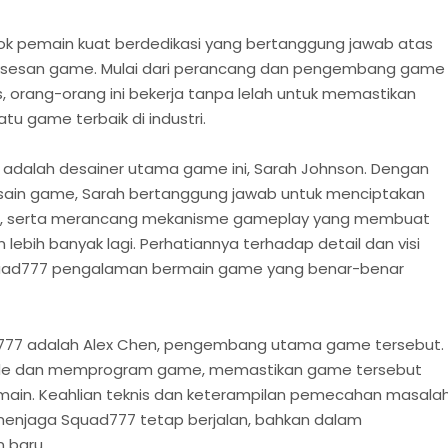
ok pemain kuat berdedikasi yang bertanggung jawab atas
sesan game. Mulai dari perancang dan pengembang game
 orang-orang ini bekerja tanpa lelah untuk memastikan
u game terbaik di industri.
77 adalah desainer utama game ini, Sarah Johnson. Dengan
ain game, Sarah bertanggung jawab untuk menciptakan
e, serta merancang mekanisme gameplay yang membuat
ebih banyak lagi. Perhatiannya terhadap detail dan visi
quad777 pengalaman bermain game yang benar-benar
ad777 adalah Alex Chen, pengembang utama game tersebut.
ode dan memprogram game, memastikan game tersebut
pemain. Keahlian teknis dan keterampilan pemecahan masala
 menjaga Squad777 tetap berjalan, bahkan dalam
 baru.