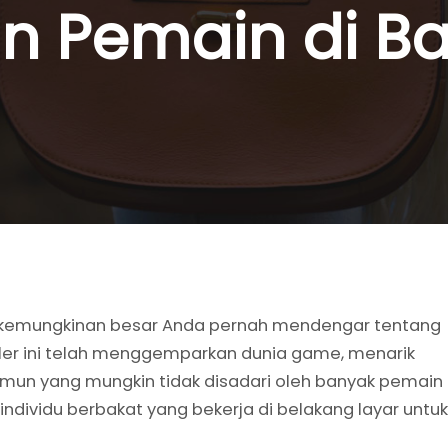
n Pemain di Bal
 kemungkinan besar Anda pernah mendengar tentang
er ini telah menggemparkan dunia game, menarik
Namun yang mungkin tidak disadari oleh banyak pemain
u-individu berbakat yang bekerja di belakang layar untuk