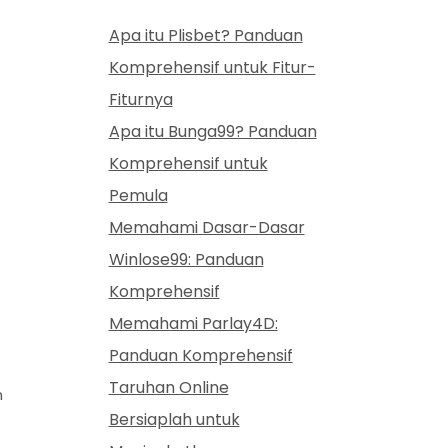
Apa itu Plisbet? Panduan
Komprehensif untuk Fitur-
Fiturnya
Apa itu Bunga99? Panduan
Komprehensif untuk
Pemula
Memahami Dasar-Dasar
Winlose99: Panduan
Komprehensif
Memahami Parlay4D:
Panduan Komprehensif
Taruhan Online
h
Bersiaplah untuk