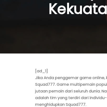
Kekuata
[ad_1]
Jika Anda penggemar game online,
Squad777. Game multipemain popul
jutaan pemain dari seluruh dunia. 
adalah tim yang terdiri dari individ
menghidupkan Squad777.