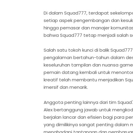
Di dalam Squad777, terdapat sekelomp
setiap aspek pengembangan dan kesuk
hingga pemasar dan manajer komunitas,
bahwa Squad777 tetap menjadi salah sat
Salah satu tokoh kunci di balik Squad7
pengalaman bertahun-tahun dalam des
keseluruhan tampilan dan nuansa gam
pemain datang kembali untuk menonton l
kreatif telah membantu menjadikan S
imersif dan menarik.
Anggota penting lainnya dari tim Squ
Alex bertanggung jawab untuk mengk
berjalan lancar dan efisien bagi para 
yang dimilikinya sangat penting dalam
menghadapi tantangan dan pembaruan