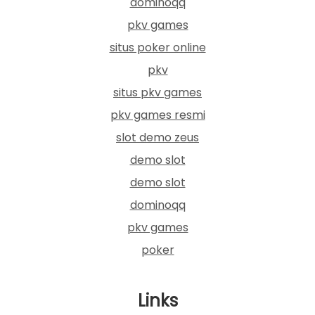
dominoqq
pkv games
situs poker online
pkv
situs pkv games
pkv games resmi
slot demo zeus
demo slot
demo slot
dominoqq
pkv games
poker
Links