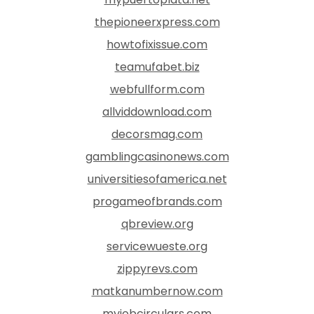
thepioneerxpress.com
howtofixissue.com
teamufabet.biz
webfullform.com
allviddownload.com
decorsmag.com
gamblingcasinonews.com
universitiesofamerica.net
progameofbrands.com
qbreview.org
servicewueste.org
zippyrevs.com
matkanumbernow.com
myjobcirculars.com