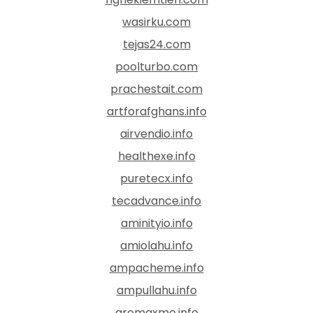
wasirku.com
tejas24.com
poolturbo.com
prachestait.com
artforafghans.info
airvendio.info
healthexe.info
puretecx.info
tecadvance.info
aminityio.info
amiolahu.info
ampacheme.info
ampullahu.info
aromaxme.info