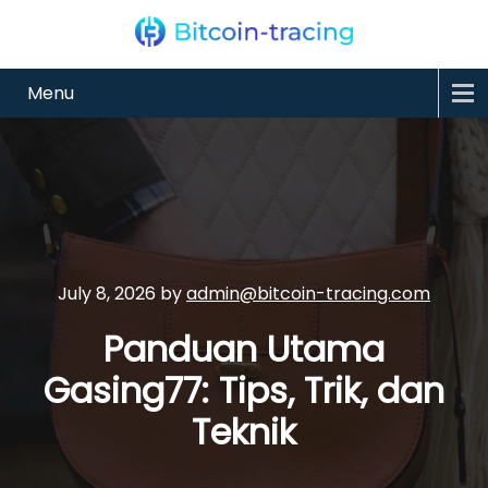
Menu
July 8, 2026
by
admin@bitcoin-tracing.com
Panduan Utama
Gasing77: Tips, Trik, dan
Teknik