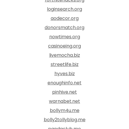
loginsearch.org
aodecor.org
donorsmatch.org
nowtimes.org
casinoeing.org
livemocha.biz
streetlife.biz
hyves.biz
enoughinfo.net
pinhive.net
warnabet.net
bollym4u.me
bolly2tollyblog.me
pandaclub.me