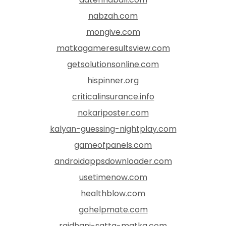
nabzah.com
mongive.com
matkagameresultsview.com
getsolutionsonline.com
hispinner.org
criticalinsurance.info
nokariposter.com
kalyan-guessing-nightplay.com
gameofpanels.com
androidappsdownloader.com
usetimenow.com
healthblow.com
gohelpmate.com
rajdhani-satta-matka.com