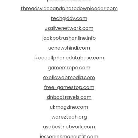
threadsvideoandphotodownloader.com
techgiddy.com
usalivenetwork.com
jackpotrushonline.info
ucnewshindi.com
freecellphonedatabase.com
gamersrope.com
exellewebmedia.com
free-gamestop.com
sinbadtravels.com
ukmagzine.com
wareztech.org
usabestnetwork.com
jessepinkmanoutfit.com