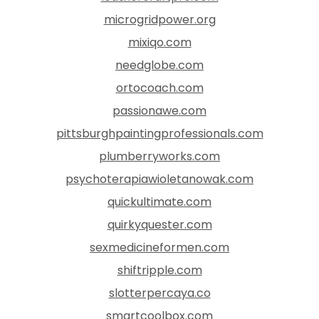
microgridpower.org
mixiqo.com
needglobe.com
ortocoach.com
passionawe.com
pittsburghpaintingprofessionals.com
plumberryworks.com
psychoterapiawioletanowak.com
quickultimate.com
quirkyquester.com
sexmedicineformen.com
shiftripple.com
slotterpercaya.co
smartcoolbox.com