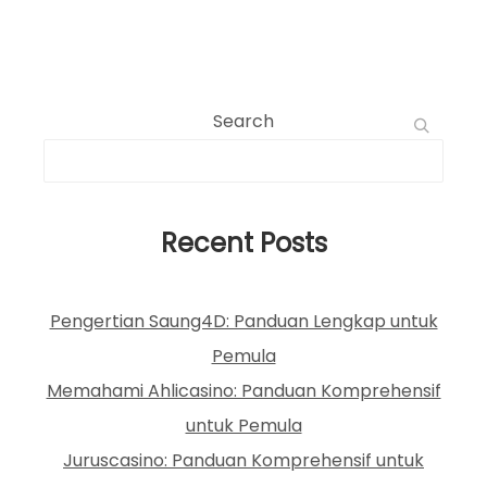
Search
Recent Posts
Pengertian Saung4D: Panduan Lengkap untuk
Pemula
Memahami Ahlicasino: Panduan Komprehensif
untuk Pemula
Juruscasino: Panduan Komprehensif untuk