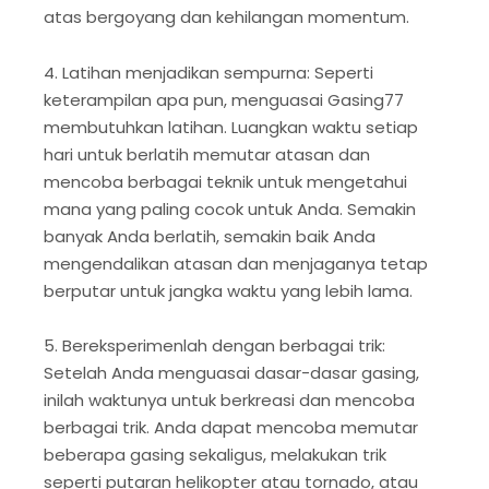
atas bergoyang dan kehilangan momentum.
4. Latihan menjadikan sempurna: Seperti
keterampilan apa pun, menguasai Gasing77
membutuhkan latihan. Luangkan waktu setiap
hari untuk berlatih memutar atasan dan
mencoba berbagai teknik untuk mengetahui
mana yang paling cocok untuk Anda. Semakin
banyak Anda berlatih, semakin baik Anda
mengendalikan atasan dan menjaganya tetap
berputar untuk jangka waktu yang lebih lama.
5. Bereksperimenlah dengan berbagai trik:
Setelah Anda menguasai dasar-dasar gasing,
inilah waktunya untuk berkreasi dan mencoba
berbagai trik. Anda dapat mencoba memutar
beberapa gasing sekaligus, melakukan trik
seperti putaran helikopter atau tornado, atau