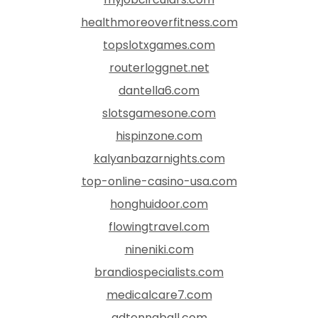
healthmoreoverfitness.com
topslotxgames.com
routerloggnet.net
dantella6.com
slotsgamesone.com
hispinzone.com
kalyanbazarnights.com
top-online-casino-usa.com
honghuidoor.com
flowingtravel.com
nineniki.com
brandiospecialists.com
medicalcare7.com
adtennaball.com