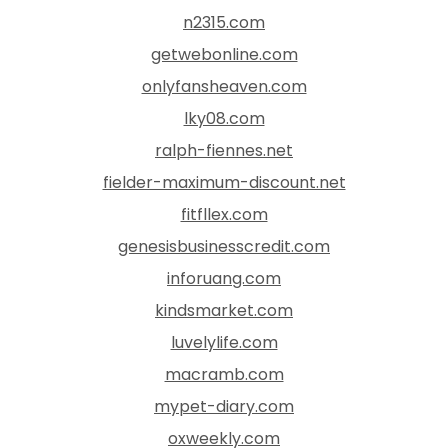
n2315.com
getwebonline.com
onlyfansheaven.com
lky08.com
ralph-fiennes.net
fielder-maximum-discount.net
fitfllex.com
genesisbusinesscredit.com
inforuang.com
kindsmarket.com
luvelylife.com
macramb.com
mypet-diary.com
oxweekly.com