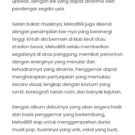
upbeat, dengan lirik yang dapat diterima oleh
pendengar segala usia.
Selain bakat musiknya, Melodi69 juga dikenal
dengan penampilan live-nya yang berenergi
tinggi. Entah dia bermain di klub kecil atau
stadion besar, Melodi69 selalu memberikan
segalanya di atas panggung, memikat penonton
dengan energinya yang menular dan
kehadirannya yang dinamis. Penggemar dapat
mengharapkan pertunjukan yang memukau
secara visual, lengkap dengan kostum yang
rumit, koreografi tarian rutin, dan banyak kejutan.
Dengan album debutnya yang akan segera hadir
dan basis penggemar yang berkembang,
Melodi69 siap untuk menggemparkan dunia
musik pop. Suaranya yang unik, vokal yang kuat,