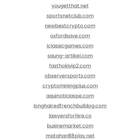
yougetthat.net
sportsnetclub.com
newbestcrypto.com
oxfordsave.com
iclassicgames.com
saung-artikel.com
fasthokivip2.com
observersports.com
cryptominingplus.com
aquinoticiaspe.com
longhairedfrenchbulldog.com
lawyersforhire.co
businemarket.com
matahari88play.net