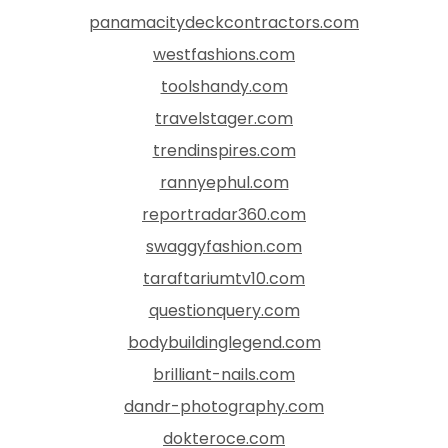
panamacitydeckcontractors.com
westfashions.com
toolshandy.com
travelstager.com
trendinspires.com
rannyephul.com
reportradar360.com
swaggyfashion.com
taraftariumtv10.com
questionquery.com
bodybuildinglegend.com
brilliant-nails.com
dandr-photography.com
dokteroce.com