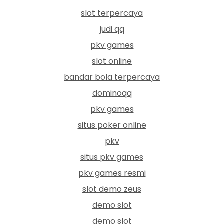
slot terpercaya
judi qq
pkv games
slot online
bandar bola terpercaya
dominoqq
pkv games
situs poker online
pkv
situs pkv games
pkv games resmi
slot demo zeus
demo slot
demo slot