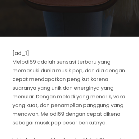
[ad_1]
Melodi69 adalah sensasi terbaru yang
memasuki dunia musik pop, dan dia dengan
cepat mendapatkan pengikut karena
suaranya yang unik dan energinya yang
menular. Dengan melodi yang menarik, vokal
yang kuat, dan penampilan panggung yang
menawan, Melodi69 dengan cepat dikenal
sebagai musik pop besar berikutnya.