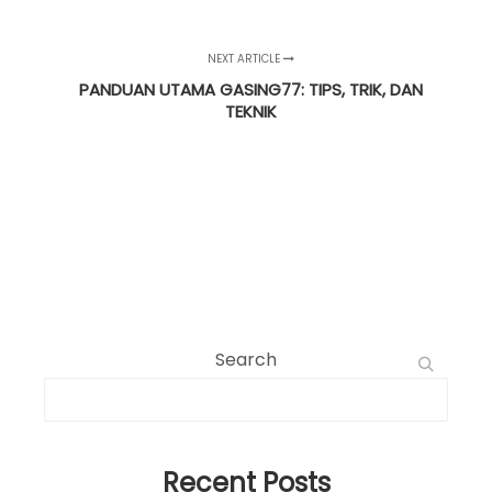
NEXT ARTICLE
PANDUAN UTAMA GASING77: TIPS, TRIK, DAN
TEKNIK
Search
Recent Posts