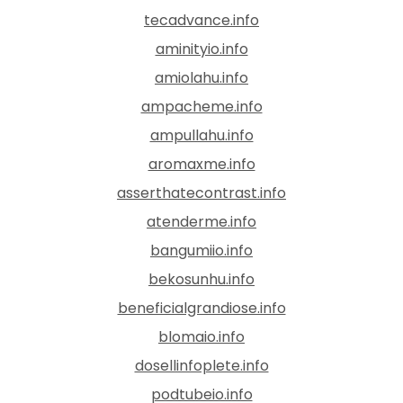
tecadvance.info
aminityio.info
amiolahu.info
ampacheme.info
ampullahu.info
aromaxme.info
asserthatecontrast.info
atenderme.info
bangumiio.info
bekosunhu.info
beneficialgrandiose.info
blomaio.info
dosellinfoplete.info
podtubeio.info