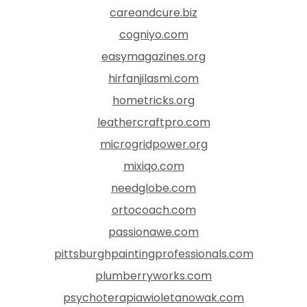
careandcure.biz
cogniyo.com
easymagazines.org
hirfanjilasmi.com
hometricks.org
leathercraftpro.com
microgridpower.org
mixiqo.com
needglobe.com
ortocoach.com
passionawe.com
pittsburghpaintingprofessionals.com
plumberryworks.com
psychoterapiawioletanowak.com