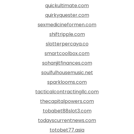
quickultimate.com
quirkyquester.com
sexmedicineformen.com
shiftripple.com
slotterpercaya.co
smartcoolbox.com
sohanjitfinances.com
soulfulhousemusic.net
sparklooms.com
tacticalcontractingllc.com
thecapitalpowers.com
tobabet88slot3.com
todayscurrentnews.com
totobet77.asia