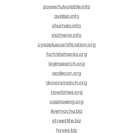
powerfulvolatile.info
qvidsio.info
shumaio.info
slotherio.info
cysapluscertification.org
fortnitehacks.org
loginsearch.org
aodecor.org
donorsmatch.org
nowtimes.org
casinoeing.org
livemocha.biz
streetlife.biz
hyves.biz