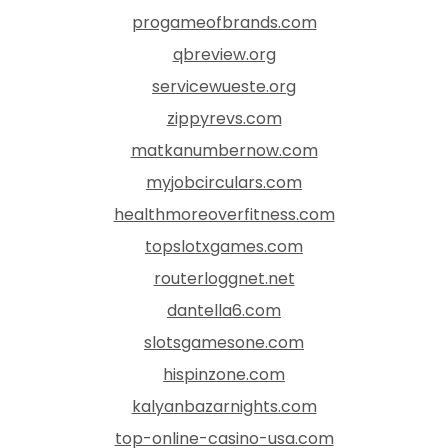
progameofbrands.com
qbreview.org
servicewueste.org
zippyrevs.com
matkanumbernow.com
myjobcirculars.com
healthmoreoverfitness.com
topslotxgames.com
routerloggnet.net
dantella6.com
slotsgamesone.com
hispinzone.com
kalyanbazarnights.com
top-online-casino-usa.com