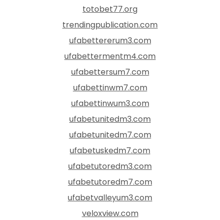
totobet77.org
trendingpublication.com
ufabettererum3.com
ufabettermentm4.com
ufabettersum7.com
ufabettinwm7.com
ufabettinwum3.com
ufabetunitedm3.com
ufabetunitedm7.com
ufabetuskedm7.com
ufabetutoredm3.com
ufabetutoredm7.com
ufabetvalleyum3.com
veloxview.com