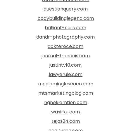
questionquery.com
bodybuildinglegend.com
brilliant-nails.com
dandr-photography.com
dokteroce.com
journal-francais.com
justintv10.com
lawyerule.com
mediamingleseaco.com
mtsmarketingblog.com
nghekiemtien.com
wasirku.com
tejas24.com
poolturbo.com