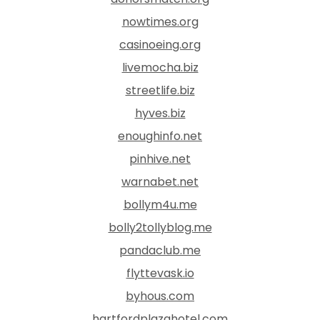
nowtimes.org
casinoeing.org
livemocha.biz
streetlife.biz
hyves.biz
enoughinfo.net
pinhive.net
warnabet.net
bollym4u.me
bolly2tollyblog.me
pandaclub.me
flyttevask.io
byhous.com
hartfordplazahotel.com