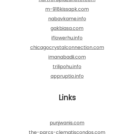
m-918kissapk.com
nabavkame.info
gakbiasa.com
iflowerhu.info
chicagocrystalconnection.com
imanabadii.com
trilipohu.info
appruptio.info
Links
punjwanis.com
the-parcs-clematiscondos.com