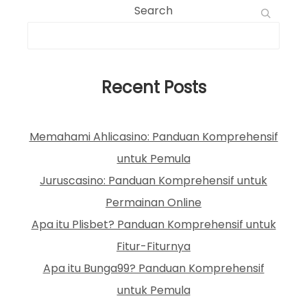
Search
Recent Posts
Memahami Ahlicasino: Panduan Komprehensif
untuk Pemula
Juruscasino: Panduan Komprehensif untuk
Permainan Online
Apa itu Plisbet? Panduan Komprehensif untuk
Fitur-Fiturnya
Apa itu Bunga99? Panduan Komprehensif
untuk Pemula