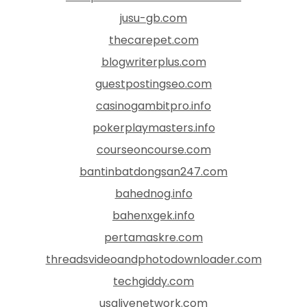
jusu-gb.com
thecarepet.com
blogwriterplus.com
guestpostingseo.com
casinogambitpro.info
pokerplaymasters.info
courseoncourse.com
bantinbatdongsan247.com
bahednog.info
bahenxgek.info
pertamaskre.com
threadsvideoandphotodownloader.com
techgiddy.com
usalivenetwork.com