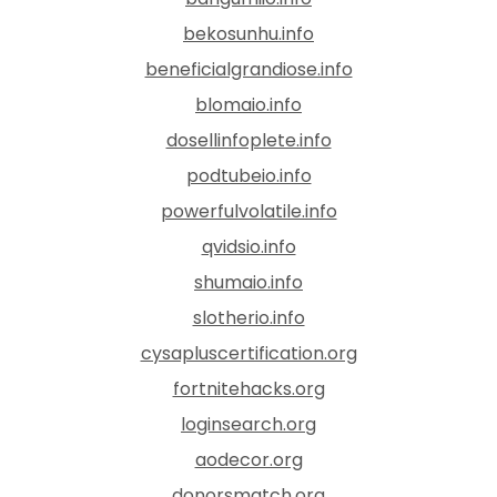
bekosunhu.info
beneficialgrandiose.info
blomaio.info
dosellinfoplete.info
podtubeio.info
powerfulvolatile.info
qvidsio.info
shumaio.info
slotherio.info
cysapluscertification.org
fortnitehacks.org
loginsearch.org
aodecor.org
donorsmatch.org