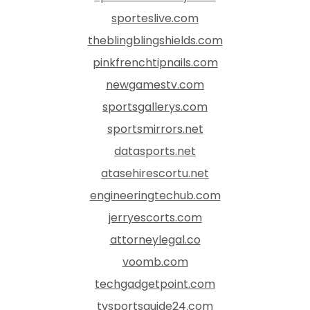
sporteslive.com
theblingblingshields.com
pinkfrenchtipnails.com
newgamestv.com
sportsgallerys.com
sportsmirrors.net
datasports.net
atasehirescortu.net
engineeringtechub.com
jerryescorts.com
attorneylegal.co
voomb.com
techgadgetpoint.com
tvsportsguide24.com