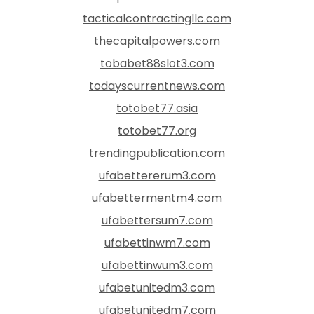
tacticalcontractingllc.com
thecapitalpowers.com
tobabet88slot3.com
todayscurrentnews.com
totobet77.asia
totobet77.org
trendingpublication.com
ufabettererum3.com
ufabettermentm4.com
ufabettersum7.com
ufabettinwm7.com
ufabettinwum3.com
ufabetunitedm3.com
ufabetunitedm7.com