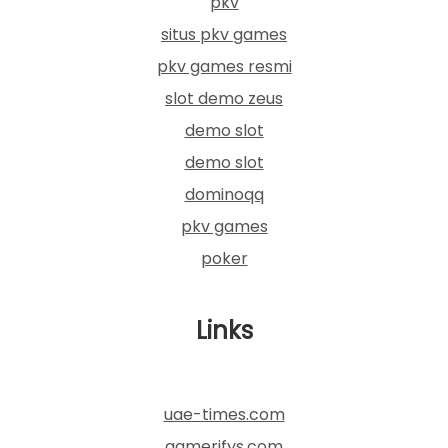
pkv
situs pkv games
pkv games resmi
slot demo zeus
demo slot
demo slot
dominoqq
pkv games
poker
Links
uae-times.com
gamerifys.com