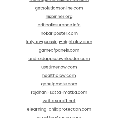
getsolutionsonline.com
hispinner.org
criticalinsurance.info
nokariposter.com
kalyan-guessing-nightplay.com
gameofpanels.com
androidappsdownloader.com
usetimenow.com
healthblow.com
gohelpmate.com
rajdhani-satta-matka.com
writerscraft.net
elearning-childprotection.com
wrestling4mena.com