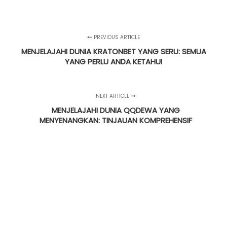
PREVIOUS ARTICLE
MENJELAJAHI DUNIA KRATONBET YANG SERU: SEMUA
YANG PERLU ANDA KETAHUI
NEXT ARTICLE
MENJELAJAHI DUNIA QQDEWA YANG
MENYENANGKAN: TINJAUAN KOMPREHENSIF