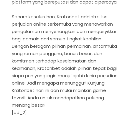
platform yang bereputasi dan dapat dipercaya.
Secara keseluruhan, Kratonbet adalah situs
perjudian online terkemuka yang menawarkan
pengalaman menyenangkan dan mengasyikkan
bagi pemain dari semua tingkat keahlian.
Dengan beragam pilihan permainan, antarmuka
yang ramah pengguna, bonus besar, dan
komitmen terhadap keselamatan dan
keamanan, Kratonbet adalah pilihan tepat bagi
siapa pun yang ingin menjelajahi dunia perjudian
online. Jadi mengapa menunggu? Kunjungi
Kratonbet hari ini dan mulai mainkan game
favorit Anda untuk mendapatkan peluang
menang besar!
[ad_2]