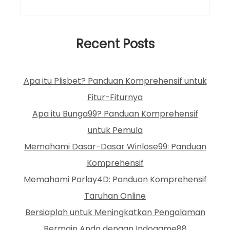
Recent Posts
Apa itu Plisbet? Panduan Komprehensif untuk
Fitur-Fiturnya
Apa itu Bunga99? Panduan Komprehensif
untuk Pemula
Memahami Dasar-Dasar Winlose99: Panduan
Komprehensif
Memahami Parlay4D: Panduan Komprehensif
Taruhan Online
Bersiaplah untuk Meningkatkan Pengalaman
Bermain Anda dengan Indogame88