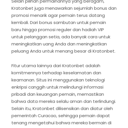
Selain pilihan permainannya yang beragam,
Kratonbet juga menawarkan sejumlah bonus dan
promosi menarik agar pemain terus datang
kembali. Dari bonus sambutan untuk pemain
baru hingga promosi reguler dan hadiah VIP
untuk pelanggan setia, ada banyak cara untuk
meningkatkan uang Anda dan meningkatkan
peluang Anda untuk menang besar di Kratonbet.
Fitur utama lainnya dari Kratonbet adalah
komitmennya terhadap keselamatan dan
keamanan. Situs ini menggunakan teknologi
enkripsi canggih untuk melindungi informasi
pribadi dan keuangan pemain, memastikan
bahwa data mereka selalu aman dan terlindungi.
Selain itu, Kratonbet dilisensikan dan diatur oleh
pemerintah Curacao, sehingga pemain dapat
tenang mengetahui bahwa mereka bermain di