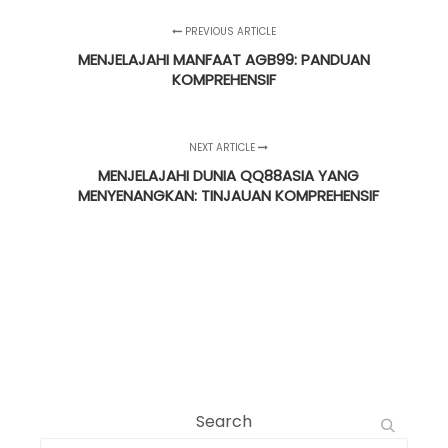
PREVIOUS ARTICLE
MENJELAJAHI MANFAAT AGB99: PANDUAN
KOMPREHENSIF
NEXT ARTICLE
MENJELAJAHI DUNIA QQ88ASIA YANG
MENYENANGKAN: TINJAUAN KOMPREHENSIF
Search