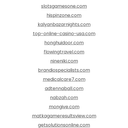
slotsgamesone.com
hispinzone.com
kalyanbazarnights.com
top-online-casino-usa.com
honghuidoor.com
flowingtravel.com
nineniki.com
brandiospecialists.com
medicalcare7.com
adtennaball.com
nabzah.com
mongive.com
matkagameresultsview.com
getsolutionsonline.com