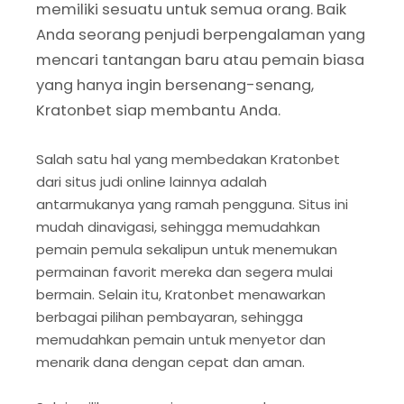
memiliki sesuatu untuk semua orang. Baik
Anda seorang penjudi berpengalaman yang
mencari tantangan baru atau pemain biasa
yang hanya ingin bersenang-senang,
Kratonbet siap membantu Anda.
Salah satu hal yang membedakan Kratonbet
dari situs judi online lainnya adalah
antarmukanya yang ramah pengguna. Situs ini
mudah dinavigasi, sehingga memudahkan
pemain pemula sekalipun untuk menemukan
permainan favorit mereka dan segera mulai
bermain. Selain itu, Kratonbet menawarkan
berbagai pilihan pembayaran, sehingga
memudahkan pemain untuk menyetor dan
menarik dana dengan cepat dan aman.