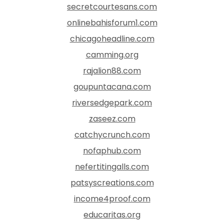
secretcourtesans.com
onlinebahisforum1.com
chicagoheadline.com
camming.org
rajalion88.com
goupuntacana.com
riversedgepark.com
zaseez.com
catchycrunch.com
nofaphub.com
nefertitingalls.com
patsyscreations.com
income4proof.com
educaritas.org