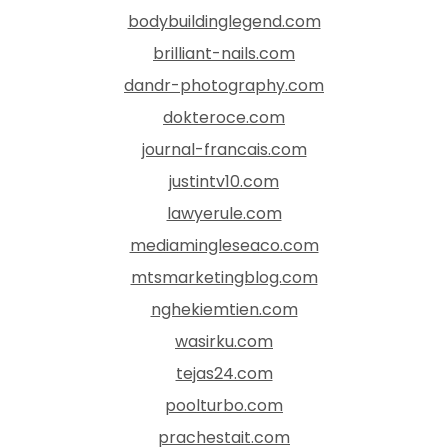
bodybuildinglegend.com
brilliant-nails.com
dandr-photography.com
dokteroce.com
journal-francais.com
justintv10.com
lawyerule.com
mediamingleseaco.com
mtsmarketingblog.com
nghekiemtien.com
wasirku.com
tejas24.com
poolturbo.com
prachestait.com