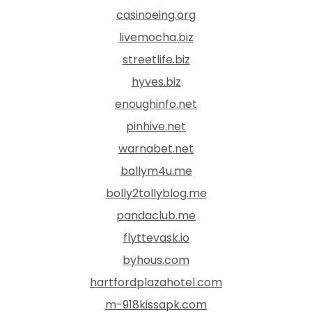
casinoeing.org
livemocha.biz
streetlife.biz
hyves.biz
enoughinfo.net
pinhive.net
warnabet.net
bollym4u.me
bolly2tollyblog.me
pandaclub.me
flyttevask.io
byhous.com
hartfordplazahotel.com
m-918kissapk.com