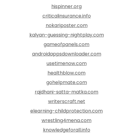
hispinner.org
criticalinsurance.info
nokariposter.com
kalyan-guessing-nightplay.com
gameofpanels.com
androidappsdownloader.com
usetimenow.com
healthblow.com
gohelpmate.com
rajdhani-satta-matka.com
writerscraft.net
elearning-childprotection.com
wrestling4mena.com
knowledgeforall.info