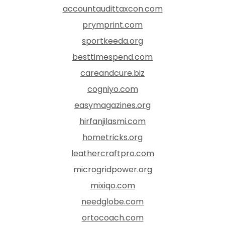
accountaudittaxcon.com
prymprint.com
sportkeeda.org
besttimespend.com
careandcure.biz
cogniyo.com
easymagazines.org
hirfanjilasmi.com
hometricks.org
leathercraftpro.com
microgridpower.org
mixiqo.com
needglobe.com
ortocoach.com