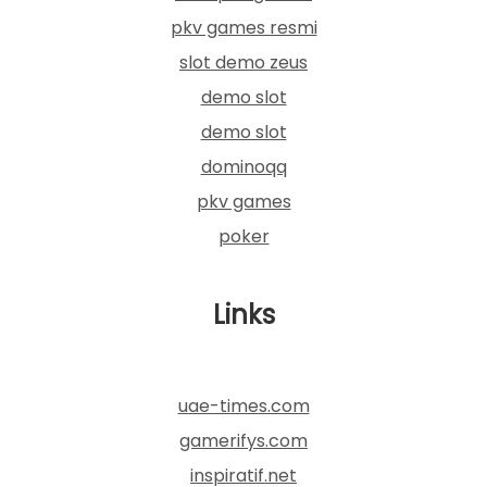
pkv games resmi
slot demo zeus
demo slot
demo slot
dominoqq
pkv games
poker
Links
uae-times.com
gamerifys.com
inspiratif.net