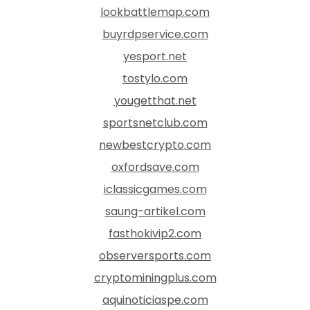
lookbattlemap.com
buyrdpservice.com
yesport.net
tostylo.com
yougetthat.net
sportsnetclub.com
newbestcrypto.com
oxfordsave.com
iclassicgames.com
saung-artikel.com
fasthokivip2.com
observersports.com
cryptominingplus.com
aquinoticiaspe.com