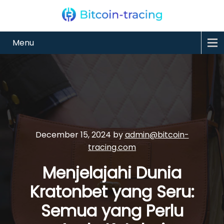
Menu
December 15, 2024
by
admin@bitcoin-
tracing.com
Menjelajahi Dunia
Kratonbet yang Seru:
Semua yang Perlu