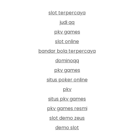
slot terpercaya
judi qq
pkv games
slot online
bandar bola terpercaya
dominoqq
pkv games
situs poker online
pkv
situs pkv games
pkv games resmi
slot demo zeus
demo slot