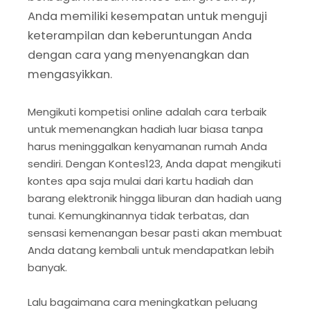
Anda memiliki kesempatan untuk menguji
keterampilan dan keberuntungan Anda
dengan cara yang menyenangkan dan
mengasyikkan.
Mengikuti kompetisi online adalah cara terbaik
untuk memenangkan hadiah luar biasa tanpa
harus meninggalkan kenyamanan rumah Anda
sendiri. Dengan Kontes123, Anda dapat mengikuti
kontes apa saja mulai dari kartu hadiah dan
barang elektronik hingga liburan dan hadiah uang
tunai. Kemungkinannya tidak terbatas, dan
sensasi kemenangan besar pasti akan membuat
Anda datang kembali untuk mendapatkan lebih
banyak.
Lalu bagaimana cara meningkatkan peluang