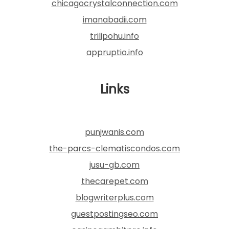
chicagocrystalconnection.com
imanabadii.com
trilipohu.info
appruptio.info
Links
punjwanis.com
the-parcs-clematiscondos.com
jusu-gb.com
thecarepet.com
blogwriterplus.com
guestpostingseo.com