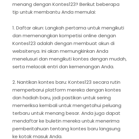
menang dengan Kontes123? Berikut beberapa
tip untuk membantu Anda memulai:
1. Daftar akun: Langkah pertama untuk mengikuti
dan memenangkan kompetisi online dengan
Kontes123 adalah dengan membuat akun di
websitenya. Ini akan memungkinkan Anda
menelusuri dan mengikuti kontes dengan mudah,
serta melacak entri dan kemenangan Anda.
2. Nantikan kontes baru: Kontes123 secara rutin
memperbarui platform mereka dengan kontes
dan hadiah baru, jadi pastikan untuk sering
memeriksa kembali untuk mengetahui peluang
terbaru untuk menang besar. Anda juga dapat
mendaftar ke buletin mereka untuk menerima
pemberitahuan tentang kontes baru langsung
ke kotak masuk Anda.