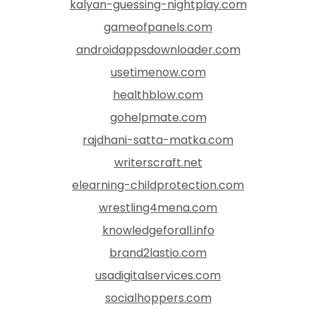
kalyan-guessing-nightplay.com
gameofpanels.com
androidappsdownloader.com
usetimenow.com
healthblow.com
gohelpmate.com
rajdhani-satta-matka.com
writerscraft.net
elearning-childprotection.com
wrestling4mena.com
knowledgeforall.info
brand2lastio.com
usadigitalservices.com
socialhoppers.com