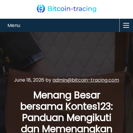
Menu
June 18, 2026
by
admin@bitcoin-tracing.com
Menang Besar
bersama Kontes123:
Panduan Mengikuti
dan Memenangkan