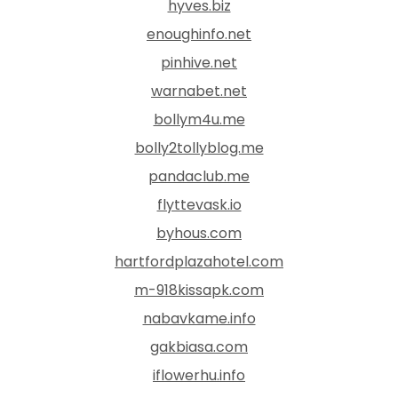
hyves.biz
enoughinfo.net
pinhive.net
warnabet.net
bollym4u.me
bolly2tollyblog.me
pandaclub.me
flyttevask.io
byhous.com
hartfordplazahotel.com
m-918kissapk.com
nabavkame.info
gakbiasa.com
iflowerhu.info