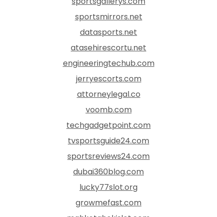
sportsgallerys.com
sportsmirrors.net
datasports.net
atasehirescortu.net
engineeringtechub.com
jerryescorts.com
attorneylegal.co
voomb.com
techgadgetpoint.com
tvsportsguide24.com
sportsreviews24.com
dubai360blog.com
lucky77slot.org
growmefast.com