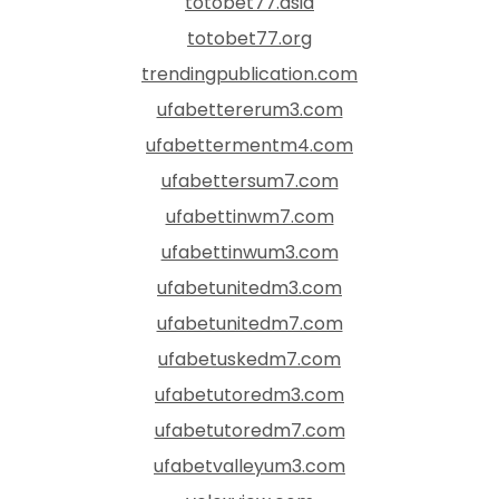
totobet77.asia
totobet77.org
trendingpublication.com
ufabettererum3.com
ufabettermentm4.com
ufabettersum7.com
ufabettinwm7.com
ufabettinwum3.com
ufabetunitedm3.com
ufabetunitedm7.com
ufabetuskedm7.com
ufabetutoredm3.com
ufabetutoredm7.com
ufabetvalleyum3.com