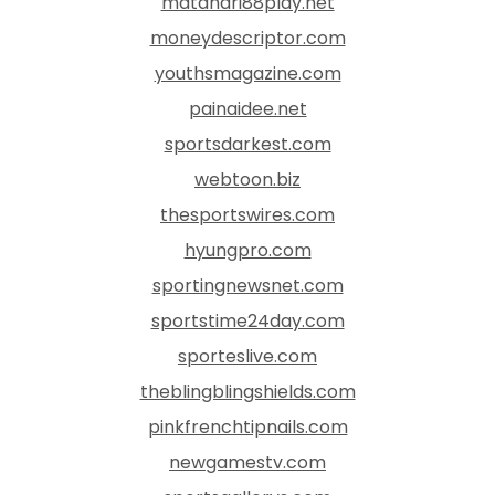
matahari88play.net
moneydescriptor.com
youthsmagazine.com
painaidee.net
sportsdarkest.com
webtoon.biz
thesportswires.com
hyungpro.com
sportingnewsnet.com
sportstime24day.com
sporteslive.com
theblingblingshields.com
pinkfrenchtipnails.com
newgamestv.com