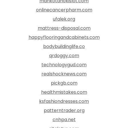
mahkotahokislot.com
onlinecancerpharm.com
ufalek.org
mattress-disposal.com
happyflooringandcabinets.com
bodybuildinglife.co
qrdoggy.com
technologygud.com
realshocknews.com
pickgb.com
healthmistakes.com
ksfashiondresses.com
patterntrader.org
cnhpa.net