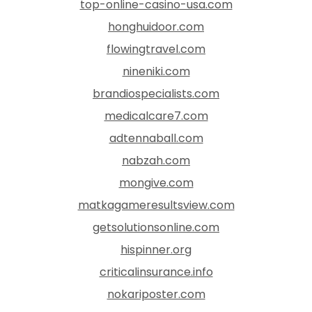
top-online-casino-usa.com
honghuidoor.com
flowingtravel.com
nineniki.com
brandiospecialists.com
medicalcare7.com
adtennaball.com
nabzah.com
mongive.com
matkagameresultsview.com
getsolutionsonline.com
hispinner.org
criticalinsurance.info
nokariposter.com