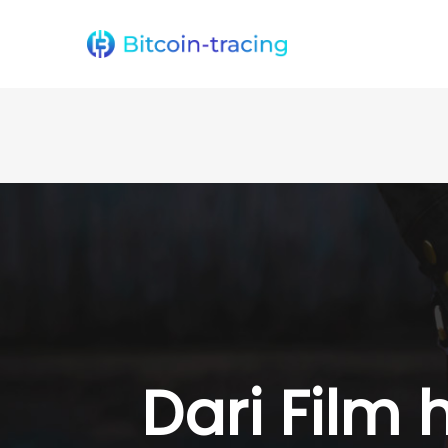
Dari Film