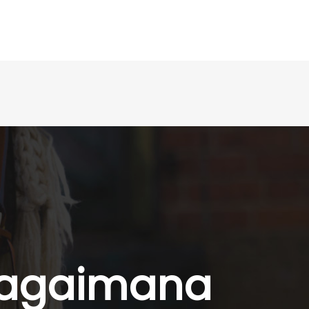
 Bagaimana