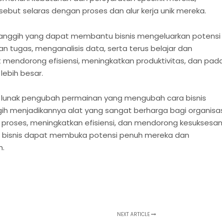
but selaras dengan proses dan alur kerja unik mereka.
t canggih yang dapat membantu bisnis mengeluarkan potensi
tugas, menganalisis data, serta terus belajar dan
t mendorong efisiensi, meningkatkan produktivitas, dan pad
lebih besar.
t lunak pengubah permainan yang mengubah cara bisnis
h menjadikannya alat yang sangat berharga bagi organisas
roses, meningkatkan efisiensi, dan mendorong kesuksesan
 bisnis dapat membuka potensi penuh mereka dan
h.
NEXT ARTICLE