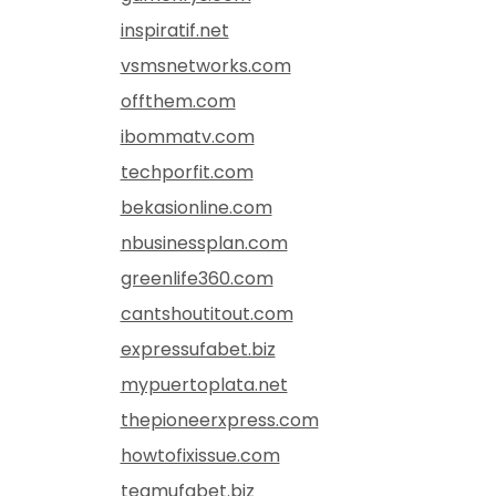
inspiratif.net
vsmsnetworks.com
offthem.com
ibommatv.com
techporfit.com
bekasionline.com
nbusinessplan.com
greenlife360.com
cantshoutitout.com
expressufabet.biz
mypuertoplata.net
thepioneerxpress.com
howtofixissue.com
teamufabet.biz