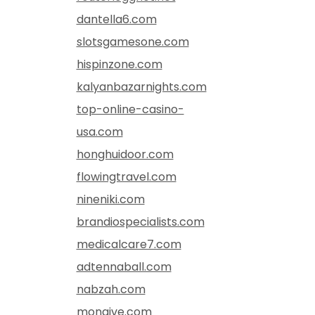
dantella6.com
slotsgamesone.com
hispinzone.com
kalyanbazarnights.com
top-online-casino-
usa.com
honghuidoor.com
flowingtravel.com
nineniki.com
brandiospecialists.com
medicalcare7.com
adtennaball.com
nabzah.com
mongive.com