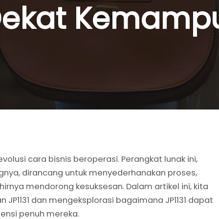
 Dekat Kemamp
olusi cara bisnis beroperasi. Perangkat lunak ini,
ngnya, dirancang untuk menyederhanakan proses,
irnya mendorong kesuksesan. Dalam artikel ini, kita
n JP1131 dan mengeksplorasi bagaimana JP1131 dapat
ensi penuh mereka.