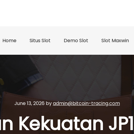
Home
Situs Slot
Demo Slot
Slot Maxwin
June 13, 2026
by
admin@bitcoin-tracing.com
 Kekuatan JP11