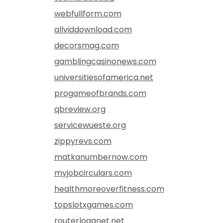
webfullform.com
allviddownload.com
decorsmag.com
gamblingcasinonews.com
universitiesofamerica.net
progameofbrands.com
qbreview.org
servicewueste.org
zippyrevs.com
matkanumbernow.com
myjobcirculars.com
healthmoreoverfitness.com
topslotxgames.com
routerloggnet.net