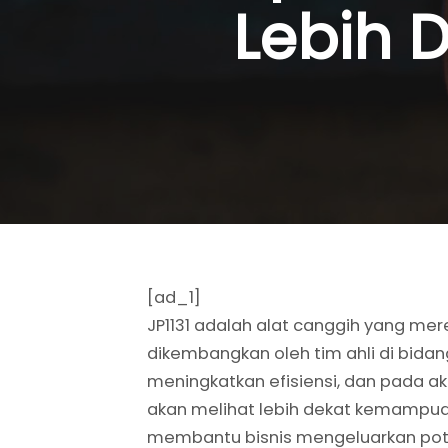
Lebih
[ad_1]
JP1131 adalah alat canggih yang merev
dikembangkan oleh tim ahli di bida
meningkatkan efisiensi, dan pada akh
akan melihat lebih dekat kemampua
membantu bisnis mengeluarkan pot