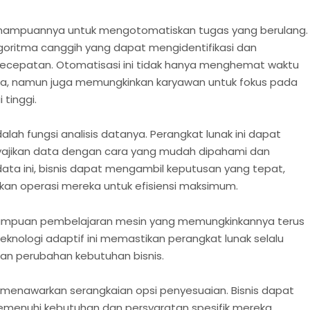
kemampuannya untuk mengotomatiskan tugas yang berulang.
algoritma canggih yang dapat mengidentifikasi dan
kecepatan. Otomatisasi ini tidak hanya menghemat waktu
ia, namun juga memungkinkan karyawan untuk fokus pada
 tinggi.
lah fungsi analisis datanya. Perangkat lunak ini dapat
ajikan data dengan cara yang mudah dipahami dan
ata ini, bisnis dapat mengambil keputusan yang tepat,
kan operasi mereka untuk efisiensi maksimum.
kemampuan pembelajaran mesin yang memungkinkannya terus
eknologi adaptif ini memastikan perangkat lunak selalu
n perubahan kebutuhan bisnis.
 menawarkan serangkaian opsi penyesuaian. Bisnis dapat
menuhi kebutuhan dan persyaratan spesifik mereka,