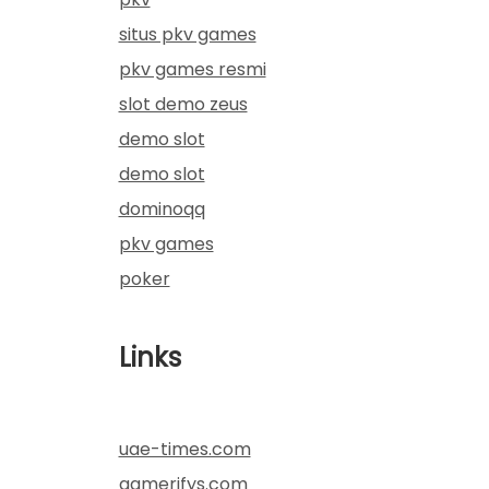
situs pkv games
pkv games resmi
slot demo zeus
demo slot
demo slot
dominoqq
pkv games
poker
Links
uae-times.com
gamerifys.com