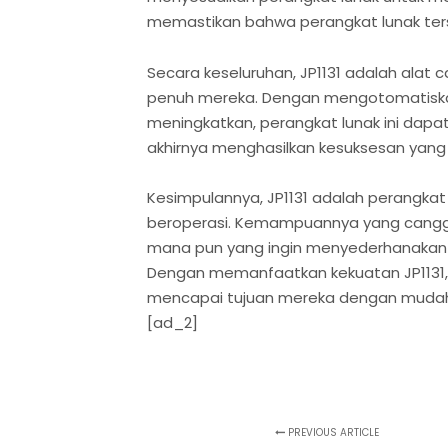
memastikan bahwa perangkat lunak terse
Secara keseluruhan, JP1131 adalah ala
penuh mereka. Dengan mengotomatiskan 
meningkatkan, perangkat lunak ini dapa
akhirnya menghasilkan kesuksesan yang 
Kesimpulannya, JP1131 adalah perangka
beroperasi. Kemampuannya yang canggi
mana pun yang ingin menyederhanakan p
Dengan memanfaatkan kekuatan JP1131,
mencapai tujuan mereka dengan muda
[ad_2]
PREVIOUS ARTICLE