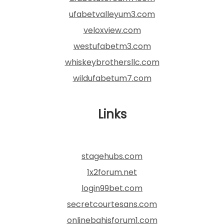
ufabetvalleyum3.com
veloxview.com
westufabetm3.com
whiskeybrothersllc.com
wildufabetum7.com
Links
stagehubs.com
1x2forum.net
login99bet.com
secretcourtesans.com
onlinebahisforum1.com