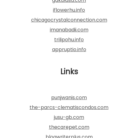
gakbiasa.com
iflowerhu.info
chicagocrystalconnection.com
imanabadii.com
trilipohu.info
appruptio.info
Links
punjwanis.com
the-parcs-clematiscondos.com
jusu-gb.com
thecarepet.com
blogwriterplus.com