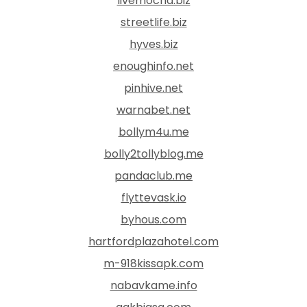
livemocha.biz
streetlife.biz
hyves.biz
enoughinfo.net
pinhive.net
warnabet.net
bollym4u.me
bolly2tollyblog.me
pandaclub.me
flyttevask.io
byhous.com
hartfordplazahotel.com
m-918kissapk.com
nabavkame.info