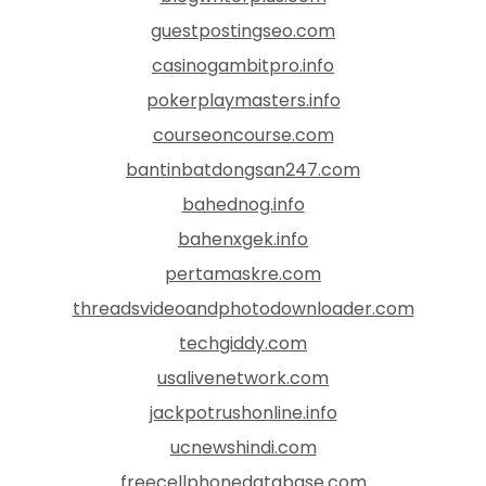
guestpostingseo.com
casinogambitpro.info
pokerplaymasters.info
courseoncourse.com
bantinbatdongsan247.com
bahednog.info
bahenxgek.info
pertamaskre.com
threadsvideoandphotodownloader.com
techgiddy.com
usalivenetwork.com
jackpotrushonline.info
ucnewshindi.com
freecellphonedatabase.com