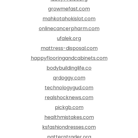
growmefast.com
mahkotahokislot.com
onlinecancerpharm.com
ufalek.org
mattress-disposal.com
happyflooringandcabinets.com
bodybuildinglife.co
qrdoggy.com
technologygud.com
realshocknews.com
pickgb.com
healthmistakes.com
ksfashiondresses.com
patterntrader.org