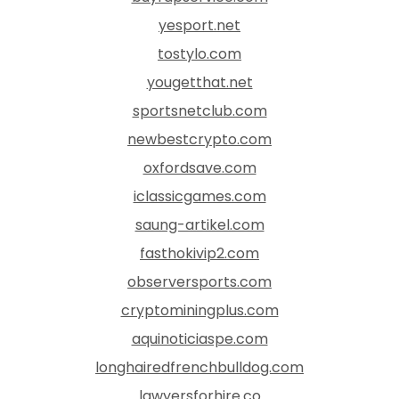
yesport.net
tostylo.com
yougetthat.net
sportsnetclub.com
newbestcrypto.com
oxfordsave.com
iclassicgames.com
saung-artikel.com
fasthokivip2.com
observersports.com
cryptominingplus.com
aquinoticiaspe.com
longhairedfrenchbulldog.com
lawyersforhire.co