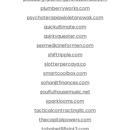
plumberryworks.com
psychoterapiawioletanowak.com
quickultimate.com
quirkyquester.com
sexmedicineformen.com
shiftripple.com
slotterpercaya.co
smartcoolbox.com
sohanjitfinances.com
soulfulhousemusic.net
sparklooms.com
tacticalcontractingllc.com
thecapitalpowers.com
tobabet88slot3.com