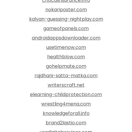
criticalinsurance.info
nokariposter.com
kalyan-guessing-nightplay.com
gameofpanels.com
androidappsdownloader.com
usetimenow.com
healthblow.com
gohelpmate.com
rajdhani-satta-matka.com
writerscraft.net
elearning-childprotection.com
wrestling4mena.com
knowledgeforall.info
brand2lastio.com