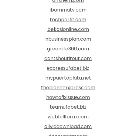
offthem.com
ibommatv.com
techporfit.com
bekasionline.com
nbusinessplan.com
greenlife360.com
cantshoutitout.com
expressufabet.biz
mypuertoplata.net
thepioneerxpress.com
howtofixissue.com
teamufabet.biz
webfullform.com
allviddownload.com