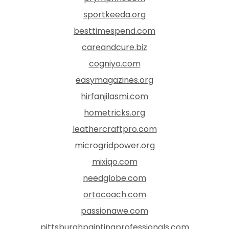
sportkeeda.org
besttimespend.com
careandcure.biz
cogniyo.com
easymagazines.org
hirfanjilasmi.com
hometricks.org
leathercraftpro.com
microgridpower.org
mixiqo.com
needglobe.com
ortocoach.com
passionawe.com
pittsburghpaintingprofessionals.com