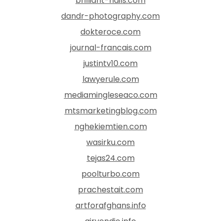
brilliant-nails.com
dandr-photography.com
dokteroce.com
journal-francais.com
justintv10.com
lawyerule.com
mediamingleseaco.com
mtsmarketingblog.com
nghekiemtien.com
wasirku.com
tejas24.com
poolturbo.com
prachestait.com
artforafghans.info