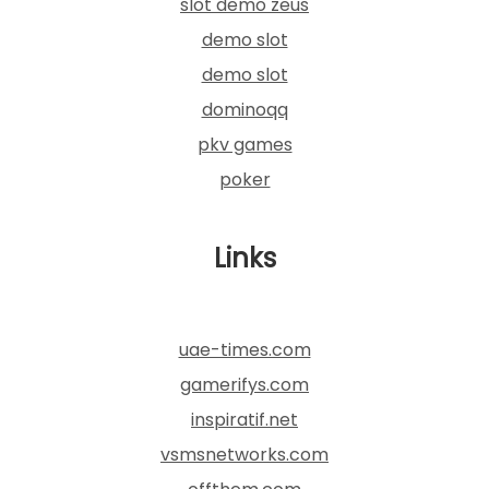
slot demo zeus
demo slot
demo slot
dominoqq
pkv games
poker
Links
uae-times.com
gamerifys.com
inspiratif.net
vsmsnetworks.com