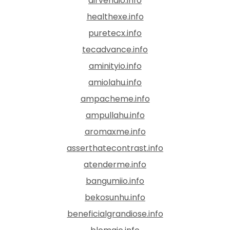
airvendio.info
healthexe.info
puretecx.info
tecadvance.info
aminityio.info
amiolahu.info
ampacheme.info
ampullahu.info
aromaxme.info
asserthatecontrast.info
atenderme.info
bangumiio.info
bekosunhu.info
beneficialgrandiose.info