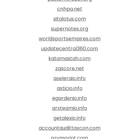
cnhpa.net
sitalotus.com
supernotes.org
worldsportsempires.com
updatecentral360.com
katamastah.com
zqscore.net
aseleraio.info
asticio.info
egardenio.info
arxteamio.info
getalexio.info
accountaudittaxcon.com
prymprint.com