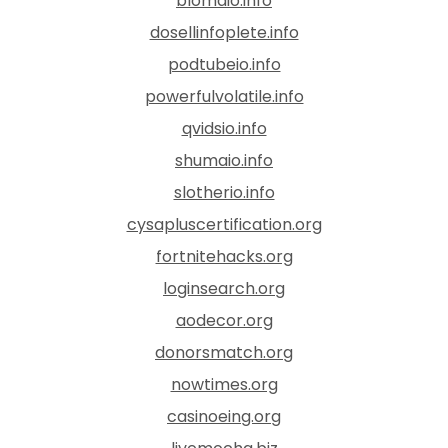
blomaio.info
dosellinfoplete.info
podtubeio.info
powerfulvolatile.info
qvidsio.info
shumaio.info
slotherio.info
cysapluscertification.org
fortnitehacks.org
loginsearch.org
aodecor.org
donorsmatch.org
nowtimes.org
casinoeing.org