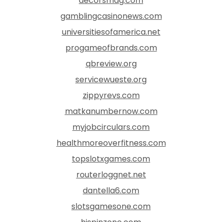
decorsmag.com
gamblingcasinonews.com
universitiesofamerica.net
progameofbrands.com
qbreview.org
servicewueste.org
zippyrevs.com
matkanumbernow.com
myjobcirculars.com
healthmoreoverfitness.com
topslotxgames.com
routerloggnet.net
dantella6.com
slotsgamesone.com