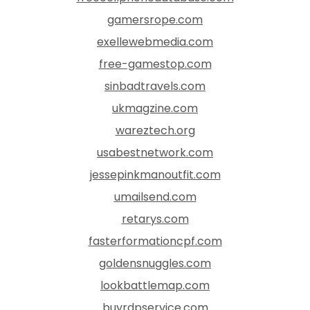
gamersrope.com
exellewebmedia.com
free-gamestop.com
sinbadtravels.com
ukmagzine.com
wareztech.org
usabestnetwork.com
jessepinkmanoutfit.com
umailsend.com
retarys.com
fasterformationcpf.com
goldensnuggles.com
lookbattlemap.com
buyrdpservice.com