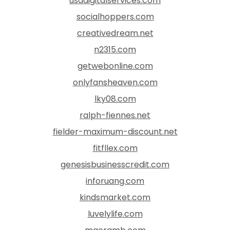
usadigitalservices.com
socialhoppers.com
creativedream.net
n2315.com
getwebonline.com
onlyfansheaven.com
lky08.com
ralph-fiennes.net
fielder-maximum-discount.net
fitfllex.com
genesisbusinesscredit.com
inforuang.com
kindsmarket.com
luvelylife.com