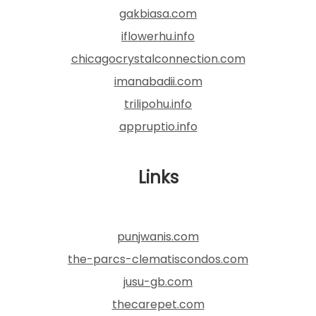
gakbiasa.com
iflowerhu.info
chicagocrystalconnection.com
imanabadii.com
trilipohu.info
appruptio.info
Links
punjwanis.com
the-parcs-clematiscondos.com
jusu-gb.com
thecarepet.com