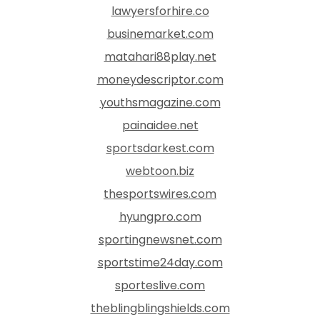
lawyersforhire.co
businemarket.com
matahari88play.net
moneydescriptor.com
youthsmagazine.com
painaidee.net
sportsdarkest.com
webtoon.biz
thesportswires.com
hyungpro.com
sportingnewsnet.com
sportstime24day.com
sporteslive.com
theblingblingshields.com