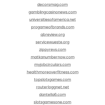
decorsmag.com
gamblingcasinonews.com
universitiesofamerica.net
progameofbrands.com
qbreview.org
servicewueste.org
zippyrevs.com
matkanumbernow.com
myjobcirculars.com
healthmoreoverfitness.com
topslotxgames.com
routerloggnet.net
dantella6.com
slotsgamesone.com