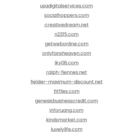
usadigitalservices.com
socialhoppers.com
creativedream.net
n2315.com
getwebonline.com
onlyfansheaven.com
lky08.com
ralph-fiennes.net
fielder-maximum-discount.net
fitfllex.com
genesisbusinesscredit.com
inforuang.com
kindsmarket.com
luvelylife.com