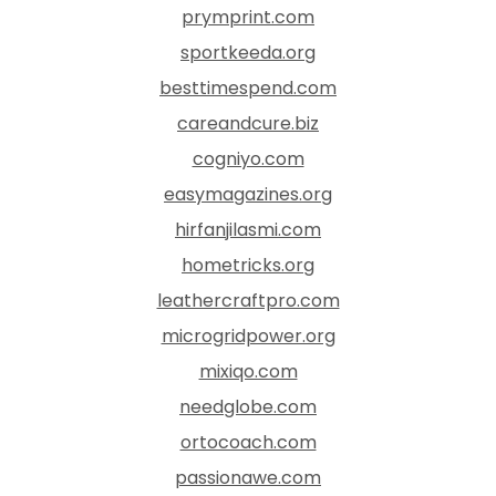
prymprint.com
sportkeeda.org
besttimespend.com
careandcure.biz
cogniyo.com
easymagazines.org
hirfanjilasmi.com
hometricks.org
leathercraftpro.com
microgridpower.org
mixiqo.com
needglobe.com
ortocoach.com
passionawe.com