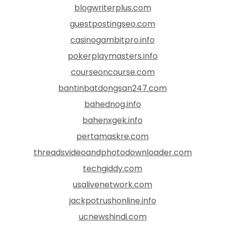
blogwriterplus.com
guestpostingseo.com
casinogambitpro.info
pokerplaymasters.info
courseoncourse.com
bantinbatdongsan247.com
bahednog.info
bahenxgek.info
pertamaskre.com
threadsvideoandphotodownloader.com
techgiddy.com
usalivenetwork.com
jackpotrushonline.info
ucnewshindi.com