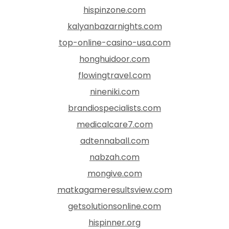
hispinzone.com
kalyanbazarnights.com
top-online-casino-usa.com
honghuidoor.com
flowingtravel.com
nineniki.com
brandiospecialists.com
medicalcare7.com
adtennaball.com
nabzah.com
mongive.com
matkagameresultsview.com
getsolutionsonline.com
hispinner.org