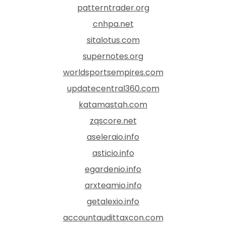
patterntrader.org
cnhpa.net
sitalotus.com
supernotes.org
worldsportsempires.com
updatecentral360.com
katamastah.com
zqscore.net
aseleraio.info
asticio.info
egardenio.info
arxteamio.info
getalexio.info
accountaudittaxcon.com