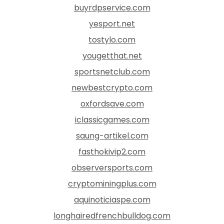
buyrdpservice.com
yesport.net
tostylo.com
yougetthat.net
sportsnetclub.com
newbestcrypto.com
oxfordsave.com
iclassicgames.com
saung-artikel.com
fasthokivip2.com
observersports.com
cryptominingplus.com
aquinoticiaspe.com
longhairedfrenchbulldog.com