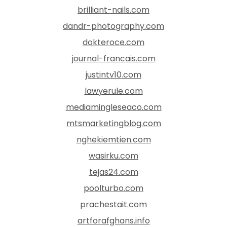
brilliant-nails.com
dandr-photography.com
dokteroce.com
journal-francais.com
justintv10.com
lawyerule.com
mediamingleseaco.com
mtsmarketingblog.com
nghekiemtien.com
wasirku.com
tejas24.com
poolturbo.com
prachestait.com
artforafghans.info