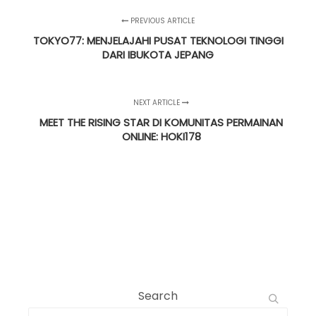
PREVIOUS ARTICLE
TOKYO77: MENJELAJAHI PUSAT TEKNOLOGI TINGGI
DARI IBUKOTA JEPANG
NEXT ARTICLE
MEET THE RISING STAR DI KOMUNITAS PERMAINAN
ONLINE: HOKI178
Search