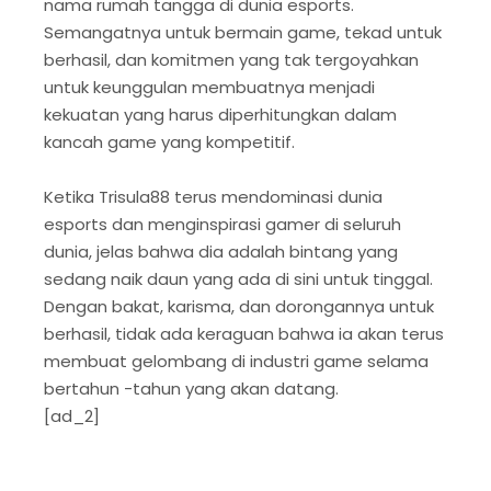
nama rumah tangga di dunia esports.
Semangatnya untuk bermain game, tekad untuk
berhasil, dan komitmen yang tak tergoyahkan
untuk keunggulan membuatnya menjadi
kekuatan yang harus diperhitungkan dalam
kancah game yang kompetitif.
Ketika Trisula88 terus mendominasi dunia
esports dan menginspirasi gamer di seluruh
dunia, jelas bahwa dia adalah bintang yang
sedang naik daun yang ada di sini untuk tinggal.
Dengan bakat, karisma, dan dorongannya untuk
berhasil, tidak ada keraguan bahwa ia akan terus
membuat gelombang di industri game selama
bertahun -tahun yang akan datang.
[ad_2]