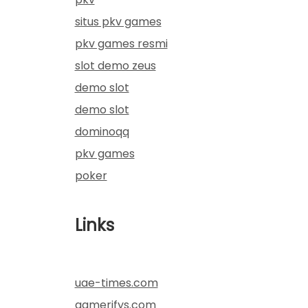
situs pkv games
pkv games resmi
slot demo zeus
demo slot
demo slot
dominoqq
pkv games
poker
Links
uae-times.com
gamerifys.com