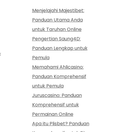
Menjelajahi Majestibet:
Panduan Utama Anda
untuk Taruhan Online
Pengertian Saung4D:
Panduan Lengkap untuk
k
Pemula
Memahami Ahlicasino:
Panduan Komprehensif
untuk Pemula
Juruscasino: Panduan
Komprehensif untuk
Permainan Online
Apa itu Plisbet? Panduan