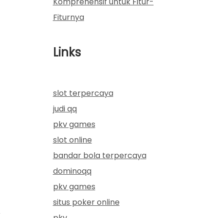
Komprehensif untuk Fitur-
Fiturnya
Links
slot terpercaya
judi qq
pkv games
slot online
bandar bola terpercaya
dominoqq
pkv games
situs poker online
pkv