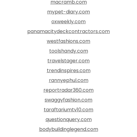
macramb.com
mypet-diary.com
oxweekly.com
panamacitydeckcontractors.com
westfashions.com
toolshandy.com
travelstager.com
trendinspires.com
rannyephul.com
reportradar360.com
swaggyfashion.com
taraftariumtv10.com
questionquery.com
bodybuildinglegend.com