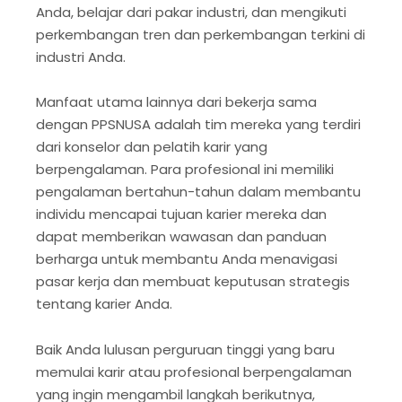
Anda, belajar dari pakar industri, dan mengikuti
perkembangan tren dan perkembangan terkini di
industri Anda.
Manfaat utama lainnya dari bekerja sama
dengan PPSNUSA adalah tim mereka yang terdiri
dari konselor dan pelatih karir yang
berpengalaman. Para profesional ini memiliki
pengalaman bertahun-tahun dalam membantu
individu mencapai tujuan karier mereka dan
dapat memberikan wawasan dan panduan
berharga untuk membantu Anda menavigasi
pasar kerja dan membuat keputusan strategis
tentang karier Anda.
Baik Anda lulusan perguruan tinggi yang baru
memulai karir atau profesional berpengalaman
yang ingin mengambil langkah berikutnya,