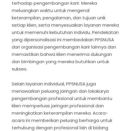
terhadap pengembangan karir. Mereka
meluangkan waktu untuk mengenal
keterampilan, pengalaman, dan tujuan unik
setiap klien, serta menyesuaikan layanan mereka
untuk memenuhi kebutuhan individu. Pendekatan
yang dipersonalisasi ini membedakan PPSNUSA
dari organisasi pengembangan karir lainnya dan
memastikan bahwa klien menerima dukungan
dan bimbingan yang mereka butuhkan untuk
sukses.
Selain layanan individual, PPSNUSA juga
menawarkan peluang jaringan dan lokakarya
pengembangan profesional untuk membantu
klien memperluas jaringan profesional dan
meningkatkan keterampilan mereka. Acara-
acara ini memberikan peluang berharga untuk
terhubung dengan profesional lain di bidang