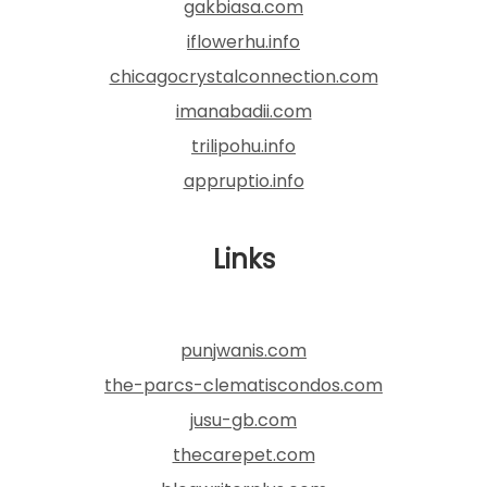
gakbiasa.com
iflowerhu.info
chicagocrystalconnection.com
imanabadii.com
trilipohu.info
appruptio.info
Links
punjwanis.com
the-parcs-clematiscondos.com
jusu-gb.com
thecarepet.com