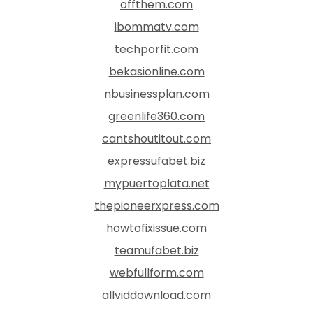
offthem.com
ibommatv.com
techporfit.com
bekasionline.com
nbusinessplan.com
greenlife360.com
cantshoutitout.com
expressufabet.biz
mypuertoplata.net
thepioneerxpress.com
howtofixissue.com
teamufabet.biz
webfullform.com
allviddownload.com