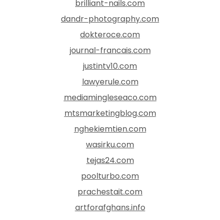
brilliant-nails.com
dandr-photography.com
dokteroce.com
journal-francais.com
justintv10.com
lawyerule.com
mediamingleseaco.com
mtsmarketingblog.com
nghekiemtien.com
wasirku.com
tejas24.com
poolturbo.com
prachestait.com
artforafghans.info