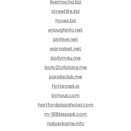
livemocha.biz
streetlife.biz
hyves.biz
enoughinfo.net
pinhive.net
warnabet.net
bollym4u.me
bolly2tollyblog.me
pandaclub.me
flyttevask.io
byhous.com
hartfordplazahotel.com
m-918kissapk.com
nabavkame.info