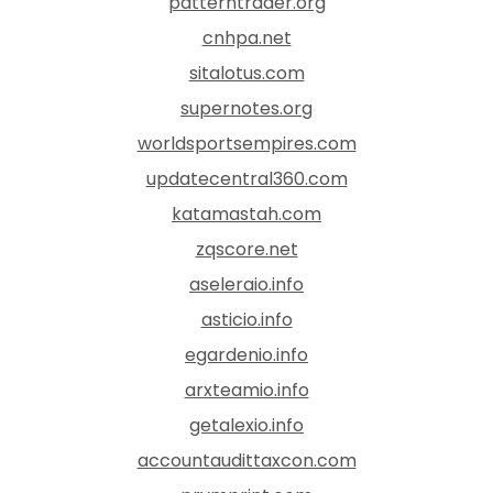
patterntrader.org
cnhpa.net
sitalotus.com
supernotes.org
worldsportsempires.com
updatecentral360.com
katamastah.com
zqscore.net
aseleraio.info
asticio.info
egardenio.info
arxteamio.info
getalexio.info
accountaudittaxcon.com