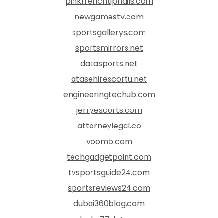
pinkfrenchtipnails.com
newgamestv.com
sportsgallerys.com
sportsmirrors.net
datasports.net
atasehirescortu.net
engineeringtechub.com
jerryescorts.com
attorneylegal.co
voomb.com
techgadgetpoint.com
tvsportsguide24.com
sportsreviews24.com
dubai360blog.com