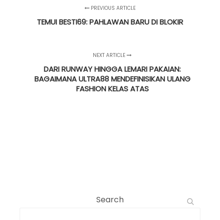
PREVIOUS ARTICLE
TEMUI BESTI69: PAHLAWAN BARU DI BLOKIR
NEXT ARTICLE
DARI RUNWAY HINGGA LEMARI PAKAIAN:
BAGAIMANA ULTRA88 MENDEFINISIKAN ULANG
FASHION KELAS ATAS
Search