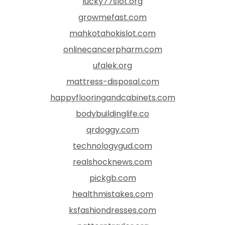
lucky77slot.org
growmefast.com
mahkotahokislot.com
onlinecancerpharm.com
ufalek.org
mattress-disposal.com
happyflooringandcabinets.com
bodybuildinglife.co
qrdoggy.com
technologygud.com
realshocknews.com
pickgb.com
healthmistakes.com
ksfashiondresses.com