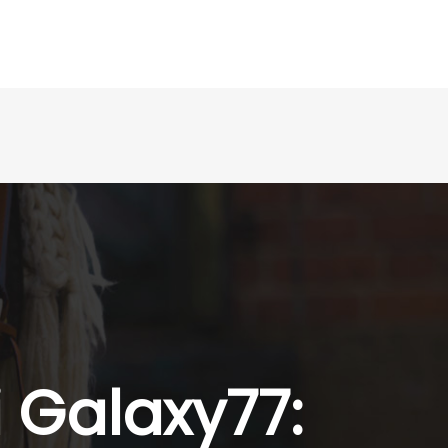
 Galaxy77: