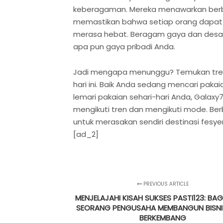
keberagaman. Mereka menawarkan berba
memastikan bahwa setiap orang dapat
merasa hebat. Beragam gaya dan desain
apa pun gaya pribadi Anda.
Jadi mengapa menunggu? Temukan tren 
hari ini. Baik Anda sedang mencari paka
lemari pakaian sehari-hari Anda, Galax
mengikuti tren dan mengikuti mode. Ber
untuk merasakan sendiri destinasi fesyen
[ad_2]
PREVIOUS ARTICLE
MENJELAJAHI KISAH SUKSES PASTI123: BA
SEORANG PENGUSAHA MEMBANGUN BISNI
BERKEMBANG