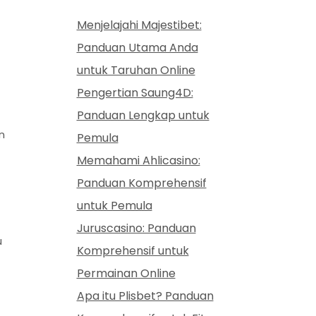
Menjelajahi Majestibet:
Panduan Utama Anda
untuk Taruhan Online
Pengertian Saung4D:
Panduan Lengkap untuk
n
Pemula
Memahami Ahlicasino:
Panduan Komprehensif
untuk Pemula
Juruscasino: Panduan
u
Komprehensif untuk
Permainan Online
Apa itu Plisbet? Panduan