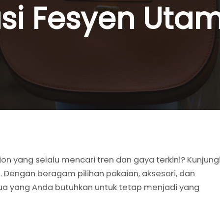
asi Fesyen Uta
n yang selalu mencari tren dan gaya terkini? Kunjung
. Dengan beragam pilihan pakaian, aksesori, dan
a yang Anda butuhkan untuk tetap menjadi yang