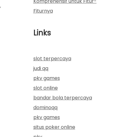
Komprehensif untuk Fitur-
,
Fiturnya
Links
slot terpercaya
judi qq
pkv games
slot online
bandar bola terpercaya
dominoqq
pkv games
situs poker online
pkv