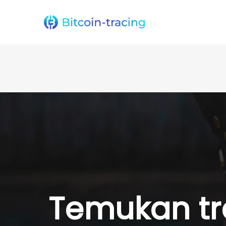
Temukan tr