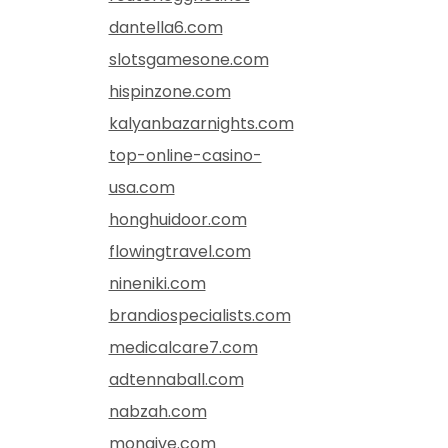
dantella6.com
slotsgamesone.com
hispinzone.com
kalyanbazarnights.com
top-online-casino-
usa.com
honghuidoor.com
flowingtravel.com
nineniki.com
brandiospecialists.com
medicalcare7.com
adtennaball.com
nabzah.com
mongive.com