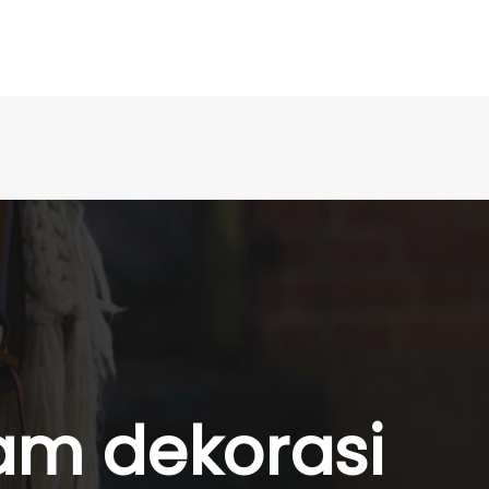
am dekorasi