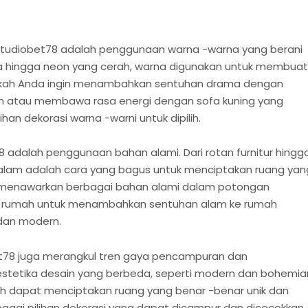
n Studiobet78 adalah penggunaan warna -warna yang berani
ya hingga neon yang cerah, warna digunakan untuk membuat
pakah Anda ingin menambahkan sentuhan drama dengan
am atau membawa rasa energi dengan sofa kuning yang
ihan dekorasi warna -warni untuk dipilih.
8 adalah penggunaan bahan alami. Dari rotan furnitur hingg
lam adalah cara yang bagus untuk menciptakan ruang yan
menawarkan berbagai bahan alami dalam potongan
ik rumah untuk menambahkan sentuhan alam ke rumah
dan modern.
et78 juga merangkul tren gaya pencampuran dan
tetika desain yang berbeda, seperti modern dan bohemia
umah dapat menciptakan ruang yang benar -benar unik dan
agai pilihan dekorasi yang dapat dicampur dan dicocokkan