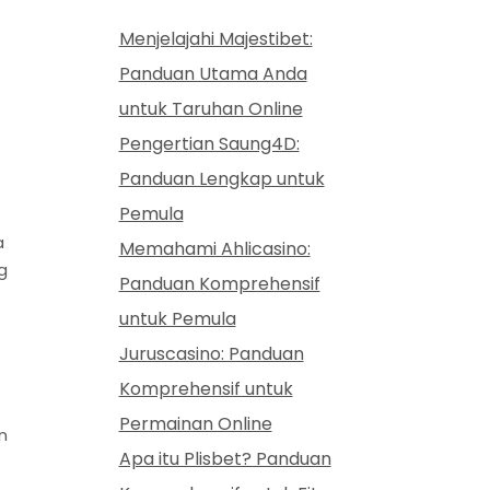
Menjelajahi Majestibet:
Panduan Utama Anda
untuk Taruhan Online
Pengertian Saung4D:
Panduan Lengkap untuk
Pemula
a
Memahami Ahlicasino:
g
Panduan Komprehensif
untuk Pemula
Juruscasino: Panduan
Komprehensif untuk
Permainan Online
n
Apa itu Plisbet? Panduan