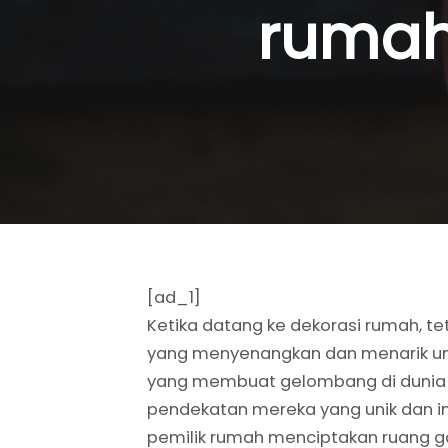
rumah
[ad_1]
Ketika datang ke dekorasi rumah, t
yang menyenangkan dan menarik un
yang membuat gelombang di dunia d
pendekatan mereka yang unik dan i
pemilik rumah menciptakan ruang 