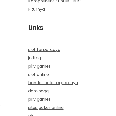
Komprehensif untuk Fitur-
Fiturnya
Links
slot terpercaya
judi qq
pkv games
slot online
bandar bola terpercaya
dominoqq
pkv games
K
situs poker online
pkv