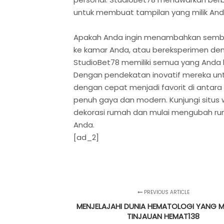
untuk membuat tampilan yang milik Anda
Apakah Anda ingin menambahkan semb
ke kamar Anda, atau bereksperimen d
StudioBet78 memiliki semua yang Anda 
Dengan pendekatan inovatif mereka unt
dengan cepat menjadi favorit di antara
penuh gaya dan modern. Kunjungi situs
dekorasi rumah dan mulai mengubah r
Anda.
[ad_2]
PREVIOUS ARTICLE
MENJELAJAHI DUNIA HEMATOLOGI YANG M
TINJAUAN HEMAT138