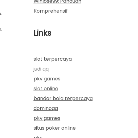
Winlose99: Panduan
Komprehensif
.
.
Links
slot terpercaya
judi qq
pkv games
slot online
bandar bola terpercaya
dominoqq
pkv games
situs poker online
pkv