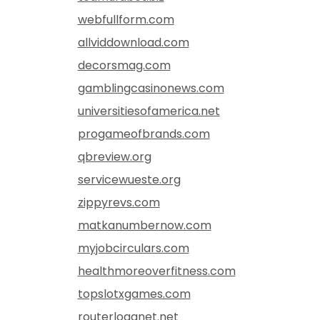
webfullform.com
allviddownload.com
decorsmag.com
gamblingcasinonews.com
universitiesofamerica.net
progameofbrands.com
qbreview.org
servicewueste.org
zippyrevs.com
matkanumbernow.com
myjobcirculars.com
healthmoreoverfitness.com
topslotxgames.com
routerloggnet.net