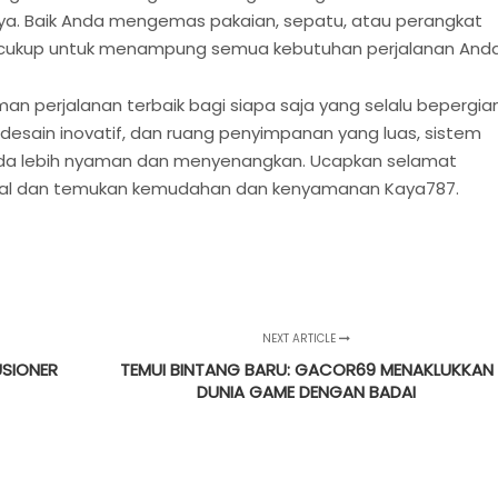
a. Baik Anda mengemas pakaian, sepatu, atau perangkat
ng cukup untuk menampung semua kebutuhan perjalanan Anda
n perjalanan terbaik bagi siapa saja yang selalu bepergian
desain inovatif, dan ruang penyimpanan yang luas, sistem
nda lebih nyaman dan menyenangkan. Ucapkan selamat
ional dan temukan kemudahan dan kenyamanan Kaya787.
NEXT ARTICLE
USIONER
TEMUI BINTANG BARU: GACOR69 MENAKLUKKAN
DUNIA GAME DENGAN BADAI