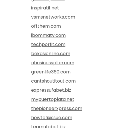
inspiratif.net
vsmsnetworks.com
offthem.com
ibommatv.com
techporfit.com
bekasionline.com
nbusinessplan.com
greenlife360.com
cantshoutitout.com
expressufabet.biz
mypuertoplata.net
thepioneerxpress.com
howtofixissue.com
teamufabet.biz