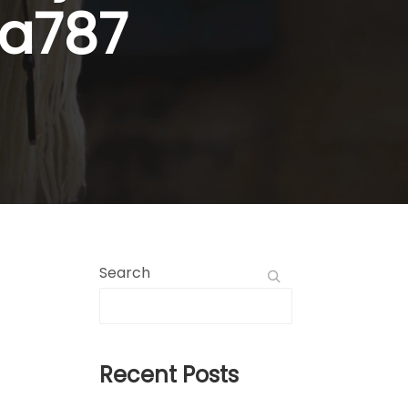
ya787
Search
Recent Posts