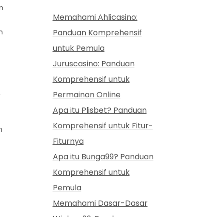
n
Memahami Ahlicasino:
n
Panduan Komprehensif
untuk Pemula
Juruscasino: Panduan
Komprehensif untuk
,
Permainan Online
Apa itu Plisbet? Panduan
Komprehensif untuk Fitur-
n
Fiturnya
Apa itu Bunga99? Panduan
Komprehensif untuk
Pemula
Memahami Dasar-Dasar