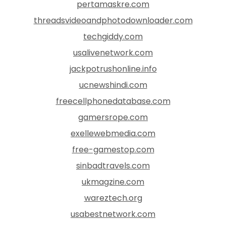
pertamaskre.com
threadsvideoandphotodownloader.com
techgiddy.com
usalivenetwork.com
jackpotrushonline.info
ucnewshindi.com
freecellphonedatabase.com
gamersrope.com
exellewebmedia.com
free-gamestop.com
sinbadtravels.com
ukmagzine.com
wareztech.org
usabestnetwork.com