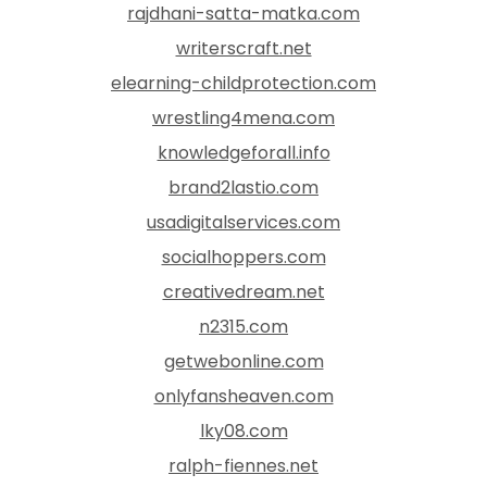
rajdhani-satta-matka.com
writerscraft.net
elearning-childprotection.com
wrestling4mena.com
knowledgeforall.info
brand2lastio.com
usadigitalservices.com
socialhoppers.com
creativedream.net
n2315.com
getwebonline.com
onlyfansheaven.com
lky08.com
ralph-fiennes.net