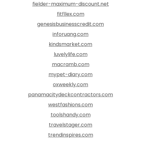
fielder-maximum-discount.net
fitfllex.com
genesisbusinesscredit.com
inforuang.com
kindsmarket.com
luvelylife.com
macramb.com
mypet-diary.com
oxweekly.com
panamacitydeckcontractors.com
westfashions.com
toolshandy.com
travelstager.com
trendinspires.com