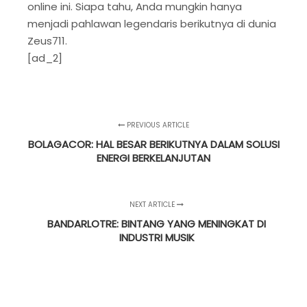
online ini. Siapa tahu, Anda mungkin hanya
menjadi pahlawan legendaris berikutnya di dunia
Zeus711.
[ad_2]
PREVIOUS ARTICLE
BOLAGACOR: HAL BESAR BERIKUTNYA DALAM SOLUSI
ENERGI BERKELANJUTAN
NEXT ARTICLE
BANDARLOTRE: BINTANG YANG MENINGKAT DI
INDUSTRI MUSIK