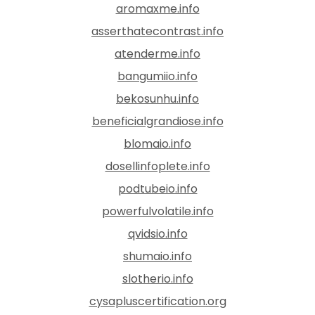
aromaxme.info
asserthatecontrast.info
atenderme.info
bangumiio.info
bekosunhu.info
beneficialgrandiose.info
blomaio.info
dosellinfoplete.info
podtubeio.info
powerfulvolatile.info
qvidsio.info
shumaio.info
slotherio.info
cysapluscertification.org