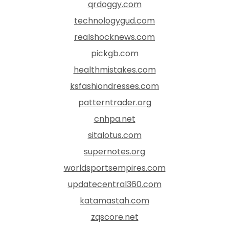
qrdoggy.com
technologygud.com
realshocknews.com
pickgb.com
healthmistakes.com
ksfashiondresses.com
patterntrader.org
cnhpa.net
sitalotus.com
supernotes.org
worldsportsempires.com
updatecentral360.com
katamastah.com
zqscore.net