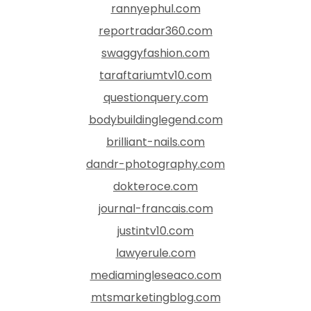
rannyephul.com
reportradar360.com
swaggyfashion.com
taraftariumtv10.com
questionquery.com
bodybuildinglegend.com
brilliant-nails.com
dandr-photography.com
dokteroce.com
journal-francais.com
justintv10.com
lawyerule.com
mediamingleseaco.com
mtsmarketingblog.com