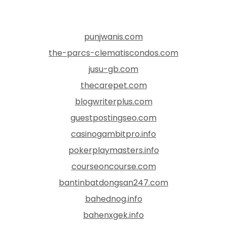
punjwanis.com
the-parcs-clematiscondos.com
jusu-gb.com
thecarepet.com
blogwriterplus.com
guestpostingseo.com
casinogambitpro.info
pokerplaymasters.info
courseoncourse.com
bantinbatdongsan247.com
bahednog.info
bahenxgek.info