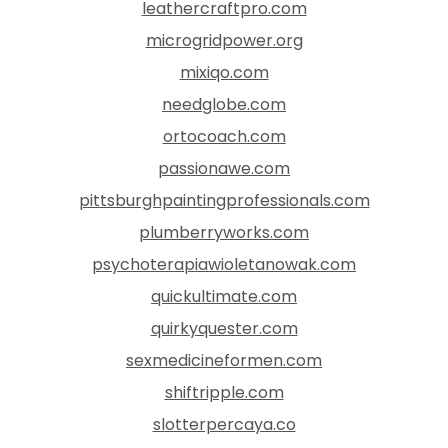
leathercraftpro.com
microgridpower.org
mixiqo.com
needglobe.com
ortocoach.com
passionawe.com
pittsburghpaintingprofessionals.com
plumberryworks.com
psychoterapiawioletanowak.com
quickultimate.com
quirkyquester.com
sexmedicineformen.com
shiftripple.com
slotterpercaya.co