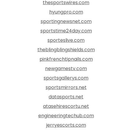
thesportswires.com
hyungpro.com
sportingnewsnet.com
sportstime24day.com
sporteslive.com
theblingblingshields.com
pinkfrenchtipnails.com
newgamestv.com
sportsgallerys.com
sportsmirrors.net
datasports.net
atasehirescortu.net
engineeringtechub.com
jerryescorts.com