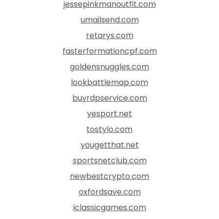
jessepinkmanoutfit.com
umailsend.com
retarys.com
fasterformationcpf.com
goldensnuggles.com
lookbattlemap.com
buyrdpservice.com
yesport.net
tostylo.com
yougetthat.net
sportsnetclub.com
newbestcrypto.com
oxfordsave.com
iclassicgames.com