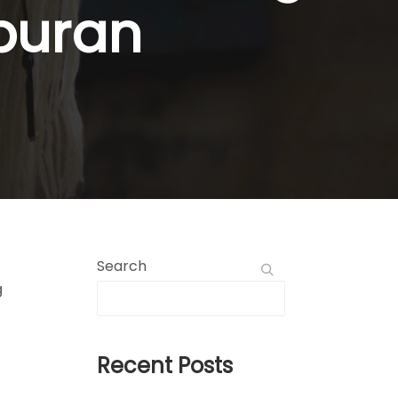
iburan
Search
g
Recent Posts