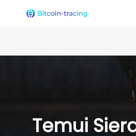
Temui Siera