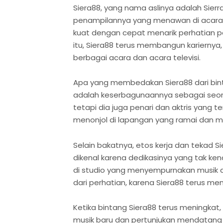
Siera88, yang nama aslinya adalah Sier
penampilannya yang menawan di acara T
kuat dengan cepat menarik perhatian p
itu, Siera88 terus membangun kariernya
berbagai acara dan acara televisi.
Apa yang membedakan Siera88 dari bintan
adalah keserbagunaannya sebagai seora
tetapi dia juga penari dan aktris yang 
menonjol di lapangan yang ramai dan 
Selain bakatnya, etos kerja dan tekad 
dikenal karena dedikasinya yang tak ken
di studio yang menyempurnakan musik da
dari perhatian, karena Siera88 terus men
Ketika bintang Siera88 terus meningkat
musik baru dan pertunjukan mendatang 