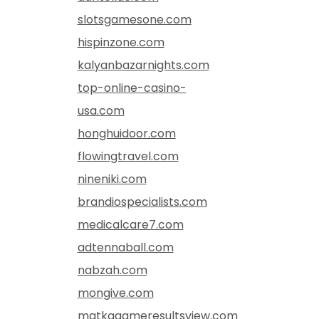
slotsgamesone.com
hispinzone.com
kalyanbazarnights.com
top-online-casino-
usa.com
honghuidoor.com
flowingtravel.com
nineniki.com
brandiospecialists.com
medicalcare7.com
adtennaball.com
nabzah.com
mongive.com
matkagameresultsview.com