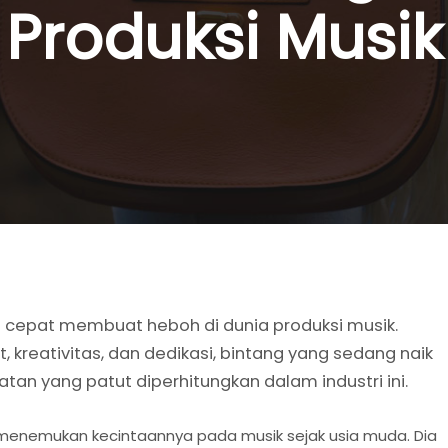
Produksi Musik
cepat membuat heboh di dunia produksi musik.
 kreativitas, dan dedikasi, bintang yang sedang naik
tan yang patut diperhitungkan dalam industri ini.
eus menemukan kecintaannya pada musik sejak usia muda. Dia