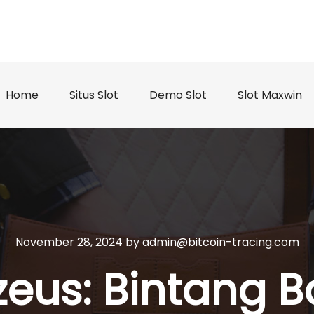
Home
Situs Slot
Demo Slot
Slot Maxwin
November 28, 2024
by
admin@bitcoin-tracing.com
eus: Bintang B