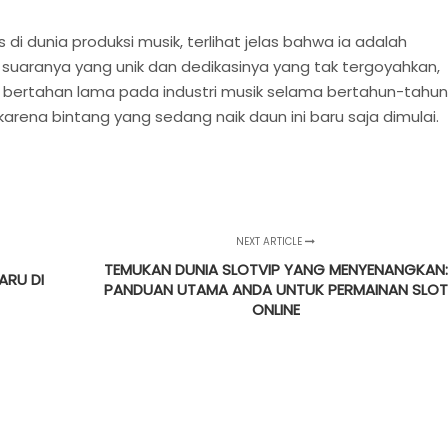
 di dunia produksi musik, terlihat jelas bahwa ia adalah
suaranya yang unik dan dedikasinya yang tak tergoyahkan,
 bertahan lama pada industri musik selama bertahun-tahun
rena bintang yang sedang naik daun ini baru saja dimulai.
NEXT ARTICLE
TEMUKAN DUNIA SLOTVIP YANG MENYENANGKAN:
ARU DI
PANDUAN UTAMA ANDA UNTUK PERMAINAN SLOT
ONLINE