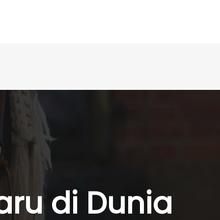
aru di Dunia