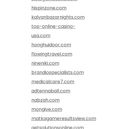
hispinzone.com
kalyanbazarnights.com
top-online-casino-
usa.com
honghuidoor.com
flowingtravel.com
nineniki.com
brandiospecialists.com
medicalcare7.com
adtennaball.com
nabzah.com
mongive.com
matkagameresultsview.com
getsolutionsonline.com