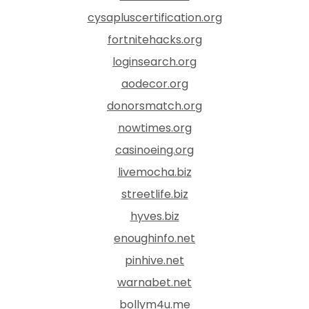
cysapluscertification.org
fortnitehacks.org
loginsearch.org
aodecor.org
donorsmatch.org
nowtimes.org
casinoeing.org
livemocha.biz
streetlife.biz
hyves.biz
enoughinfo.net
pinhive.net
warnabet.net
bollym4u.me