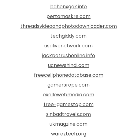
bahenxgek.info
pertamaskre.com
threadsvideoandphotodownloader.com
techgiddy.com
usalivenetwork.com
jackpotrushonline.info
ucnewshindi.com
freecellphonedatabase.com
gamersrope.com
exellewebmedia.com
free-gamestop.com
sinbadtravels.com
ukmagzine.com
wareztech.org