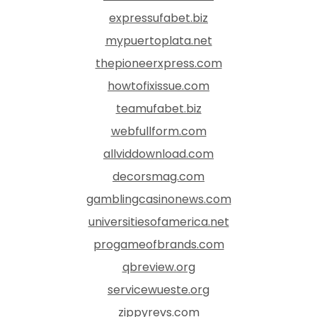
expressufabet.biz
mypuertoplata.net
thepioneerxpress.com
howtofixissue.com
teamufabet.biz
webfullform.com
allviddownload.com
decorsmag.com
gamblingcasinonews.com
universitiesofamerica.net
progameofbrands.com
qbreview.org
servicewueste.org
zippyrevs.com