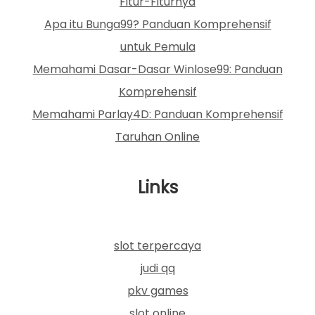
Fitur-Fiturnya
Apa itu Bunga99? Panduan Komprehensif
untuk Pemula
Memahami Dasar-Dasar Winlose99: Panduan
Komprehensif
Memahami Parlay4D: Panduan Komprehensif
Taruhan Online
Links
slot terpercaya
judi qq
pkv games
slot online