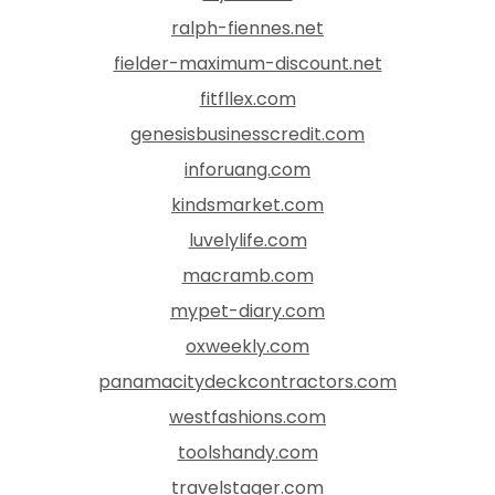
ralph-fiennes.net
fielder-maximum-discount.net
fitfllex.com
genesisbusinesscredit.com
inforuang.com
kindsmarket.com
luvelylife.com
macramb.com
mypet-diary.com
oxweekly.com
panamacitydeckcontractors.com
westfashions.com
toolshandy.com
travelstager.com