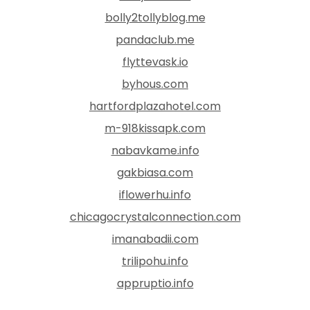
bolly2tollyblog.me
pandaclub.me
flyttevask.io
byhous.com
hartfordplazahotel.com
m-918kissapk.com
nabavkame.info
gakbiasa.com
iflowerhu.info
chicagocrystalconnection.com
imanabadii.com
trilipohu.info
appruptio.info