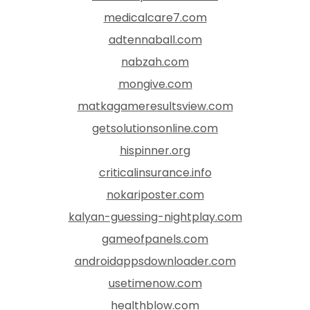
medicalcare7.com
adtennaball.com
nabzah.com
mongive.com
matkagameresultsview.com
getsolutionsonline.com
hispinner.org
criticalinsurance.info
nokariposter.com
kalyan-guessing-nightplay.com
gameofpanels.com
androidappsdownloader.com
usetimenow.com
healthblow.com