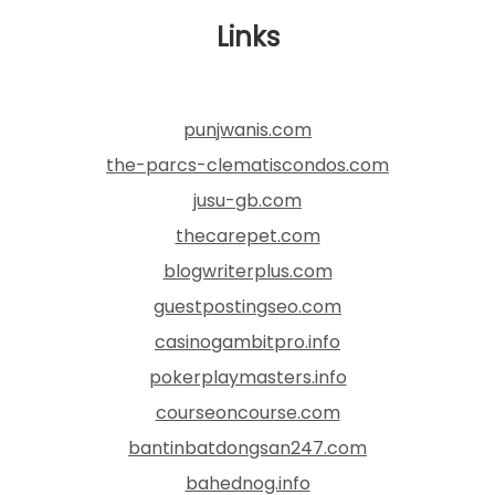
Links
punjwanis.com
the-parcs-clematiscondos.com
jusu-gb.com
thecarepet.com
blogwriterplus.com
guestpostingseo.com
casinogambitpro.info
pokerplaymasters.info
courseoncourse.com
bantinbatdongsan247.com
bahednog.info