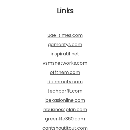
Links
uae-times.com
gamerifys.com
inspiratif.net
vsmsnetworks.com
offthem.com
ibommatv.com
techporfit.com
bekasionline.com
nbusinessplan.com
greenlife360.com
cantshoutitout.com