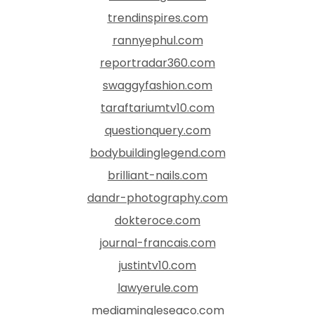
trendinspires.com
rannyephul.com
reportradar360.com
swaggyfashion.com
taraftariumtv10.com
questionquery.com
bodybuildinglegend.com
brilliant-nails.com
dandr-photography.com
dokteroce.com
journal-francais.com
justintv10.com
lawyerule.com
mediamingleseaco.com