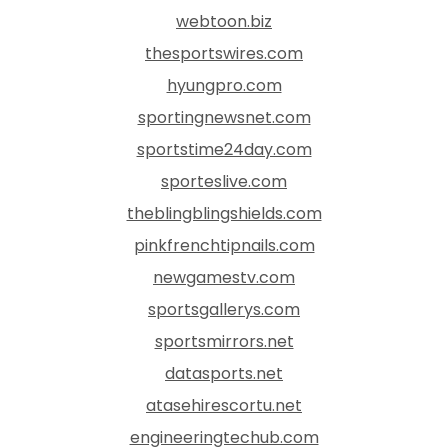
webtoon.biz
thesportswires.com
hyungpro.com
sportingnewsnet.com
sportstime24day.com
sporteslive.com
theblingblingshields.com
pinkfrenchtipnails.com
newgamestv.com
sportsgallerys.com
sportsmirrors.net
datasports.net
atasehirescortu.net
engineeringtechub.com