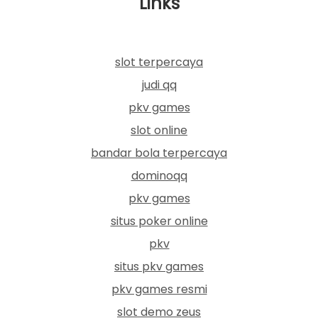
Links
slot terpercaya
judi qq
pkv games
slot online
bandar bola terpercaya
dominoqq
pkv games
situs poker online
pkv
situs pkv games
pkv games resmi
slot demo zeus