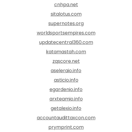
cnhpa.net
sitalotus.com
supernotes.org
worldsportsempires.com
updatecentral360.com
katamastah.com
zqscore.net
aseleraio.info
asticio.info
egardenio.info
arxteamio.info
getalexio.info
accountaudittaxcon.com
prymprint.com