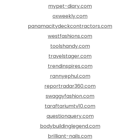
mypet-diary.com
oxweekly.com
panamacitydeckcontractors.com
westfashions.com
toolshandy.com
travelstager.com
trendinspires.com
rannyephul.com
reportradar360.com
swaggyfashion.com
taraftariumtv10.com
questionquery.com
bodybuildinglegend.com
brilliant-nails.com