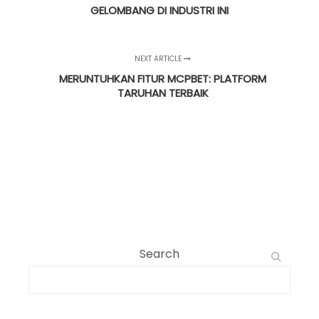
GELOMBANG DI INDUSTRI INI
NEXT ARTICLE
MERUNTUHKAN FITUR MCPBET: PLATFORM
TARUHAN TERBAIK
Search