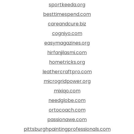
sportkeeda.org
besttimespend.com
careandcure.biz
cogniyo.com
easymagazines.org
hirfanjilasmi.com
hometricks.org
leathercraftpro.com
microgridpower.org
mixiqo.com
needglobe.com
ortocoach.com
passionawe.com
pittsburghpaintingprofessionals.com