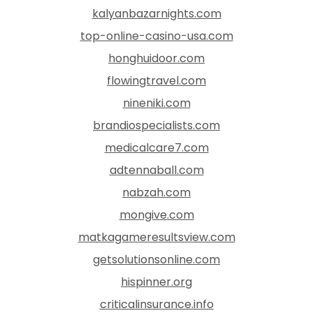
kalyanbazarnights.com
top-online-casino-usa.com
honghuidoor.com
flowingtravel.com
nineniki.com
brandiospecialists.com
medicalcare7.com
adtennaball.com
nabzah.com
mongive.com
matkagameresultsview.com
getsolutionsonline.com
hispinner.org
criticalinsurance.info