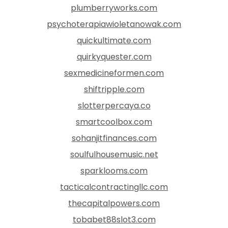
plumberryworks.com
psychoterapiawioletanowak.com
quickultimate.com
quirkyquester.com
sexmedicineformen.com
shiftripple.com
slotterpercaya.co
smartcoolbox.com
sohanjitfinances.com
soulfulhousemusic.net
sparklooms.com
tacticalcontractingllc.com
thecapitalpowers.com
tobabet88slot3.com