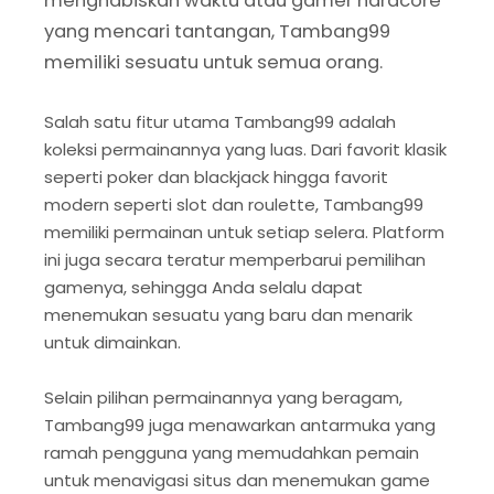
menghabiskan waktu atau gamer hardcore
yang mencari tantangan, Tambang99
memiliki sesuatu untuk semua orang.
Salah satu fitur utama Tambang99 adalah
koleksi permainannya yang luas. Dari favorit klasik
seperti poker dan blackjack hingga favorit
modern seperti slot dan roulette, Tambang99
memiliki permainan untuk setiap selera. Platform
ini juga secara teratur memperbarui pemilihan
gamenya, sehingga Anda selalu dapat
menemukan sesuatu yang baru dan menarik
untuk dimainkan.
Selain pilihan permainannya yang beragam,
Tambang99 juga menawarkan antarmuka yang
ramah pengguna yang memudahkan pemain
untuk menavigasi situs dan menemukan game