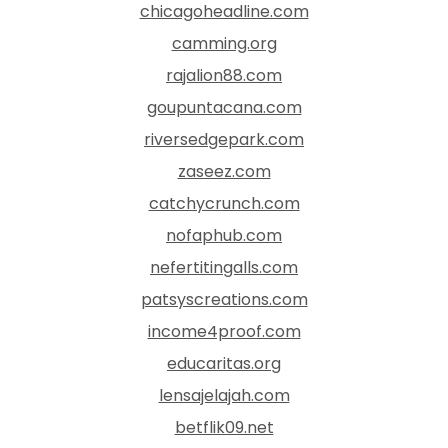
chicagoheadline.com
camming.org
rajalion88.com
goupuntacana.com
riversedgepark.com
zaseez.com
catchycrunch.com
nofaphub.com
nefertitingalls.com
patsyscreations.com
income4proof.com
educaritas.org
lensajelajah.com
betflik09.net