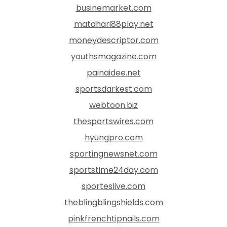
businemarket.com
matahari88play.net
moneydescriptor.com
youthsmagazine.com
painaidee.net
sportsdarkest.com
webtoon.biz
thesportswires.com
hyungpro.com
sportingnewsnet.com
sportstime24day.com
sporteslive.com
theblingblingshields.com
pinkfrenchtipnails.com