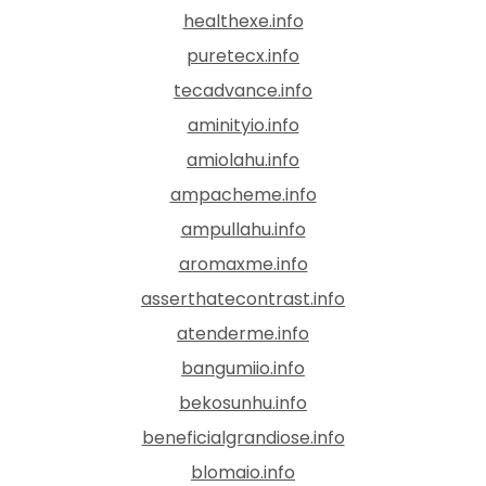
healthexe.info
puretecx.info
tecadvance.info
aminityio.info
amiolahu.info
ampacheme.info
ampullahu.info
aromaxme.info
asserthatecontrast.info
atenderme.info
bangumiio.info
bekosunhu.info
beneficialgrandiose.info
blomaio.info