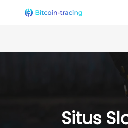
Situs S