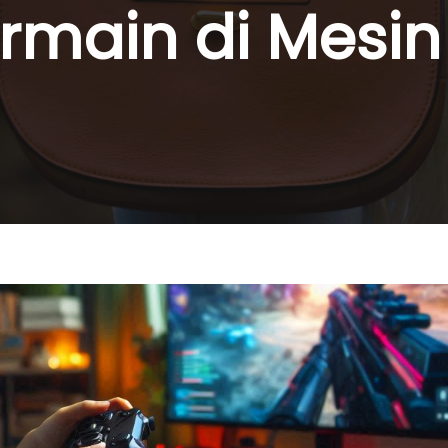
rmain di Mesin 