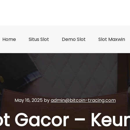
Home
Situs Slot
Demo Slot
Slot Maxwin
May 16, 2025
by
admin@bitcoin-tracing.com
lot Gacor – Ke