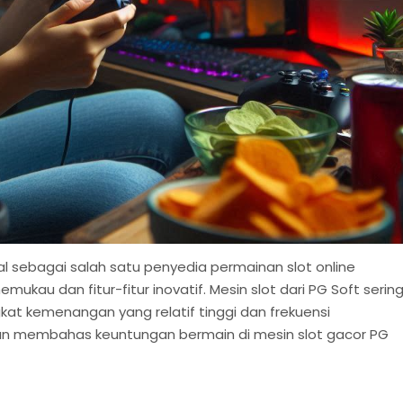
al sebagai salah satu penyedia permainan slot online
kau dan fitur-fitur inovatif. Mesin slot dari PG Soft serin
gkat kemenangan yang relatif tinggi dan frekuensi
akan membahas keuntungan bermain di mesin slot gacor PG