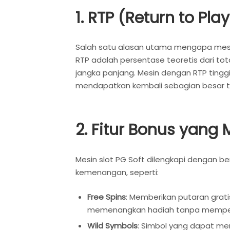
1. RTP (Return to Pl
Salah satu alasan utama mengapa mesin
RTP adalah persentase teoretis dari t
jangka panjang. Mesin dengan RTP tingg
mendapatkan kembali sebagian besar 
2. Fitur Bonus yan
Mesin slot PG Soft dilengkapi dengan b
kemenangan, seperti:
Free Spins
: Memberikan putaran gra
memenangkan hadiah tanpa memper
Wild Symbols
: Simbol yang dapat me