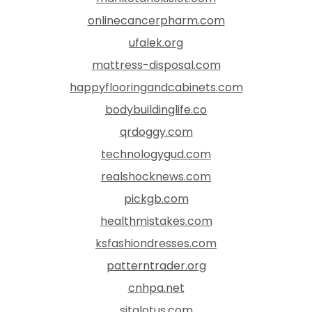
onlinecancerpharm.com
ufalek.org
mattress-disposal.com
happyflooringandcabinets.com
bodybuildinglife.co
qrdoggy.com
technologygud.com
realshocknews.com
pickgb.com
healthmistakes.com
ksfashiondresses.com
patterntrader.org
cnhpa.net
sitalotus.com