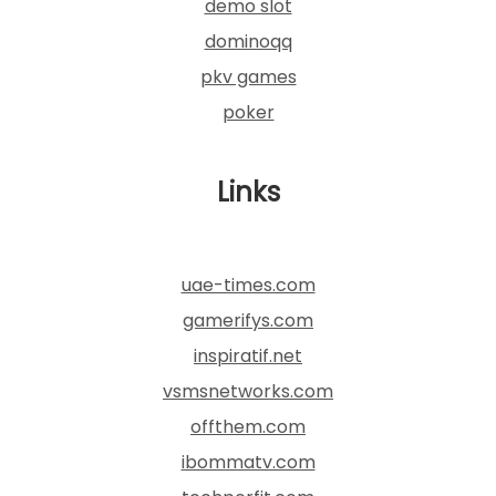
demo slot
dominoqq
pkv games
poker
Links
uae-times.com
gamerifys.com
inspiratif.net
vsmsnetworks.com
offthem.com
ibommatv.com