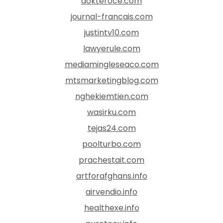
dokteroce.com
journal-francais.com
justintv10.com
lawyerule.com
mediamingleseaco.com
mtsmarketingblog.com
nghekiemtien.com
wasirku.com
tejas24.com
poolturbo.com
prachestait.com
artforafghans.info
airvendio.info
healthexe.info