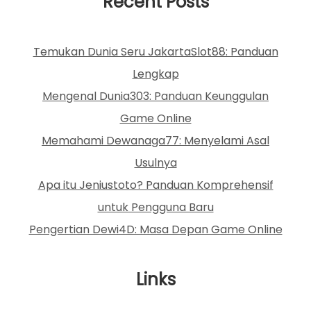
Recent Posts
Temukan Dunia Seru JakartaSlot88: Panduan
Lengkap
Mengenal Dunia303: Panduan Keunggulan
Game Online
Memahami Dewanaga77: Menyelami Asal
Usulnya
Apa itu Jeniustoto? Panduan Komprehensif
untuk Pengguna Baru
Pengertian Dewi4D: Masa Depan Game Online
Links