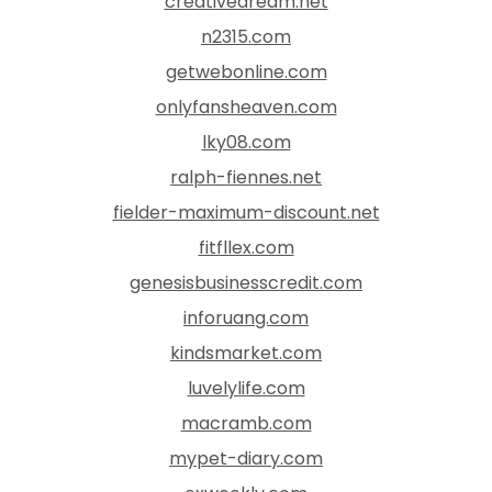
creativedream.net
n2315.com
getwebonline.com
onlyfansheaven.com
lky08.com
ralph-fiennes.net
fielder-maximum-discount.net
fitfllex.com
genesisbusinesscredit.com
inforuang.com
kindsmarket.com
luvelylife.com
macramb.com
mypet-diary.com