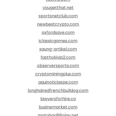
yougetthat.net
sportsnetclub.com
newbestcrypto.com
oxfordsave.com
iclassicgames.com
saung-artikel.com
fasthokivip2.com
observersports.com
cryptominingplus.com
aquinoticiaspe.com
longhairedfrenchbulldog.com
lawyersforhire.co
businemarket.com
matahari88play.net