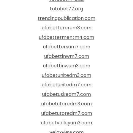
totobet77.org
trendingpublication.com
ufabettererum3.com
ufabettermentm4.com
ufabettersum7.com
ufabettinwm7.com
ufabettinwum3.com
ufabetunitedm3.com
ufabetunitedm7.com
ufabetuskedm7.com
ufabetutoredm3.com
ufabetutoredm7.com
ufabetvalleyum3.com
veloxview.com