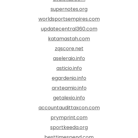
supernotes.org
worldsportsempires.com
updatecentral360.com
katamastah.com
zqscore.net
aseleraio.info
asticio.info
egardenio.info
arxteamio.info
getalexio.info
accountaudittaxcon.com
prymprint.com
sportkeeda.org
besttimespend.com