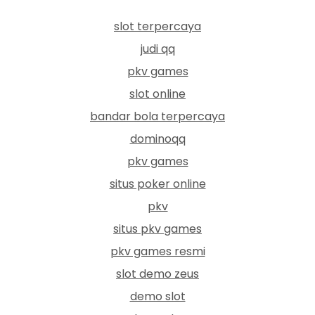
slot terpercaya
judi qq
pkv games
slot online
bandar bola terpercaya
dominoqq
pkv games
situs poker online
pkv
situs pkv games
pkv games resmi
slot demo zeus
demo slot