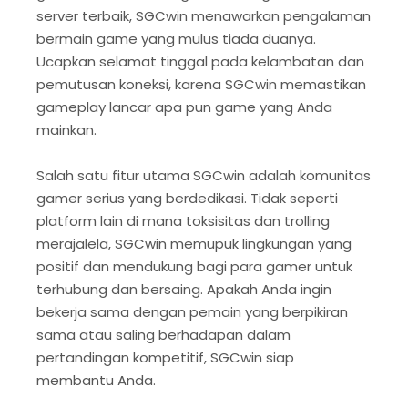
server terbaik, SGCwin menawarkan pengalaman
bermain game yang mulus tiada duanya.
Ucapkan selamat tinggal pada kelambatan dan
pemutusan koneksi, karena SGCwin memastikan
gameplay lancar apa pun game yang Anda
mainkan.
Salah satu fitur utama SGCwin adalah komunitas
gamer serius yang berdedikasi. Tidak seperti
platform lain di mana toksisitas dan trolling
merajalela, SGCwin memupuk lingkungan yang
positif dan mendukung bagi para gamer untuk
terhubung dan bersaing. Apakah Anda ingin
bekerja sama dengan pemain yang berpikiran
sama atau saling berhadapan dalam
pertandingan kompetitif, SGCwin siap
membantu Anda.