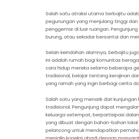
Salah satu atraksi utama Serbajitu adal
pegunungan yang menjulang tinggi dan h
penggemar di luar ruangan. Pengunjung 
burung, atau sekadar bersantai dan men
Selain keindahan alamnya, Serbajitu jug
ini adalah rumah bagi komunitas berag
cara hidup mereka selama beberapa gen
tradisional, belajar tentang kerajinan 
yang ramah yang ingin berbagi cerita da
Salah satu yang menarik dari kunjungan
tradisional. Pengunjung dapat mengala
keluarga setempat, berpartisipasi dal
yang dibuat dengan bahan-bahan lokal
pelancong untuk mendapatkan pemaham
menjalin koneksi abadi dengan masyar