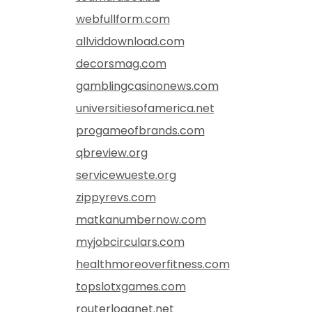
webfullform.com
allviddownload.com
decorsmag.com
gamblingcasinonews.com
universitiesofamerica.net
progameofbrands.com
qbreview.org
servicewueste.org
zippyrevs.com
matkanumbernow.com
myjobcirculars.com
healthmoreoverfitness.com
topslotxgames.com
routerloggnet.net