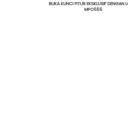
BUKA KUNCI FITUR EKSKLUSIF DENGAN 
MPO555