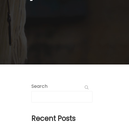
Search
Recent Posts