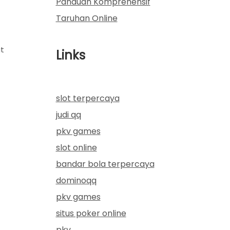
Panduan Komprehensif
Taruhan Online
at
Links
slot terpercaya
judi qq
pkv games
slot online
bandar bola terpercaya
dominoqq
pkv games
situs poker online
pkv