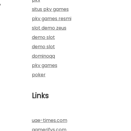
A
situs pkv games
pkv games resmi
slot demo zeus
demo slot
demo slot
dominoqq
pkv games
poker
Links
uae-times.com
gamerifys.com