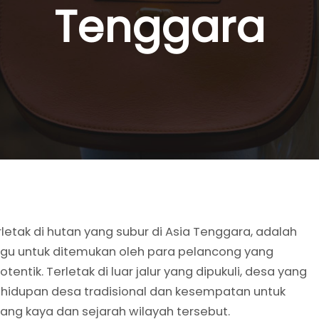
Tenggara
rletak di hutan yang subur di Asia Tenggara, adalah
u untuk ditemukan oleh para pelancong yang
ntik. Terletak di luar jalur yang dipukuli, desa yang
hidupan desa tradisional dan kesempatan untuk
g kaya dan sejarah wilayah tersebut.