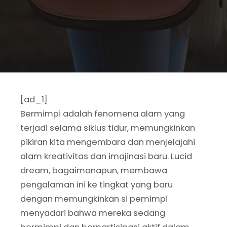
[ad_1]
Bermimpi adalah fenomena alam yang
terjadi selama siklus tidur, memungkinkan
pikiran kita mengembara dan menjelajahi
alam kreativitas dan imajinasi baru. Lucid
dream, bagaimanapun, membawa
pengalaman ini ke tingkat yang baru
dengan memungkinkan si pemimpi
menyadari bahwa mereka sedang