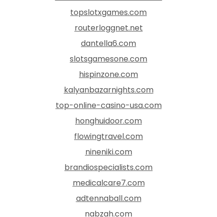
topslotxgames.com
routerloggnet.net
dantella6.com
slotsgamesone.com
hispinzone.com
kalyanbazarnights.com
top-online-casino-usa.com
honghuidoor.com
flowingtravel.com
nineniki.com
brandiospecialists.com
medicalcare7.com
adtennaball.com
nabzah.com