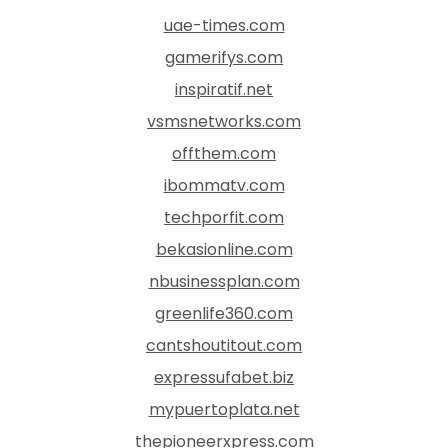
uae-times.com
gamerifys.com
inspiratif.net
vsmsnetworks.com
offthem.com
ibommatv.com
techporfit.com
bekasionline.com
nbusinessplan.com
greenlife360.com
cantshoutitout.com
expressufabet.biz
mypuertoplata.net
thepioneerxpress.com