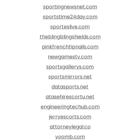
sportingnewsnet.com
sportstime24day.com
sporteslive.com
theblingblingshields.com
pinkfrenchtipnails.com
newgamestv.com
sportsgallerys.com
sportsmirrors.net
datasports.net
atasehirescortu.net
engineeringtechub.com
jerryescorts.com
attorneylegal.co
voomb.com