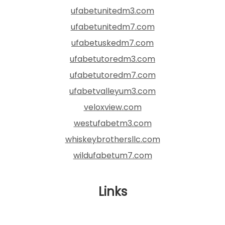
ufabetunitedm3.com
ufabetunitedm7.com
ufabetuskedm7.com
ufabetutoredm3.com
ufabetutoredm7.com
ufabetvalleyum3.com
veloxview.com
westufabetm3.com
whiskeybrothersllc.com
wildufabetum7.com
Links