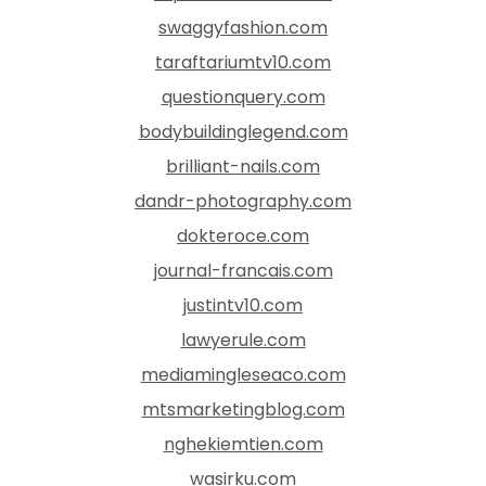
swaggyfashion.com
taraftariumtv10.com
questionquery.com
bodybuildinglegend.com
brilliant-nails.com
dandr-photography.com
dokteroce.com
journal-francais.com
justintv10.com
lawyerule.com
mediamingleseaco.com
mtsmarketingblog.com
nghekiemtien.com
wasirku.com