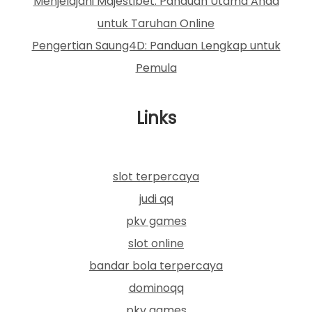
Menjelajahi Majestibet: Panduan Utama Anda
untuk Taruhan Online
Pengertian Saung4D: Panduan Lengkap untuk
Pemula
Links
slot terpercaya
judi qq
pkv games
slot online
bandar bola terpercaya
dominoqq
pkv games