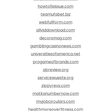
howtofixissue.com
teamufabet.biz
webfullform.com
allviddownload.com
decorsmag.com
gamblingcasinonews.com
universitiesofamerica.net
progameofbrands.com
qbreview.org
servicewueste.org
zippyrevs.com
matkanumbernow.com
myjobcirculars.com
healthmoreoverfitness.com