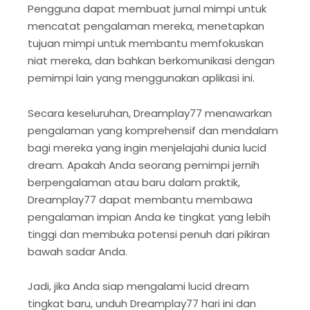
Pengguna dapat membuat jurnal mimpi untuk
mencatat pengalaman mereka, menetapkan
tujuan mimpi untuk membantu memfokuskan
niat mereka, dan bahkan berkomunikasi dengan
pemimpi lain yang menggunakan aplikasi ini.
Secara keseluruhan, Dreamplay77 menawarkan
pengalaman yang komprehensif dan mendalam
bagi mereka yang ingin menjelajahi dunia lucid
dream. Apakah Anda seorang pemimpi jernih
berpengalaman atau baru dalam praktik,
Dreamplay77 dapat membantu membawa
pengalaman impian Anda ke tingkat yang lebih
tinggi dan membuka potensi penuh dari pikiran
bawah sadar Anda.
Jadi, jika Anda siap mengalami lucid dream
tingkat baru, unduh Dreamplay77 hari ini dan