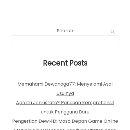
Search
Recent Posts
Memahami Dewanaga77: Menyelami Asal
Usulnya
Apa itu Jeniustoto? Panduan Komprehensif
untuk Pengguna Baru
Pengertian Dewi4D: Masa Depan Game Online