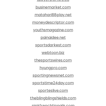
businemarket.com
matahari88play.net
moneydescriptor.com
youthsmagazine.com
painaidee.net
sportsdarkest.com
webtoon.biz
thesportswires.com
hyungpro.com
sportingnewsnet.com
sportstime24day.com
sporteslive.com
theblingblingshields.com
pinkfrenchtipnails.com