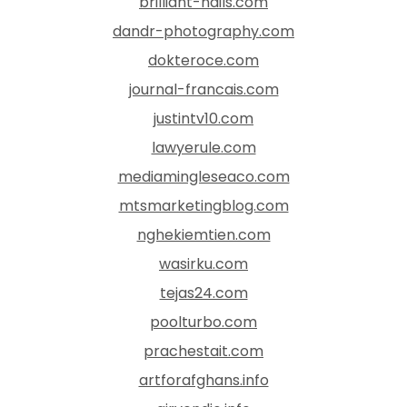
brilliant-nails.com
dandr-photography.com
dokteroce.com
journal-francais.com
justintv10.com
lawyerule.com
mediamingleseaco.com
mtsmarketingblog.com
nghekiemtien.com
wasirku.com
tejas24.com
poolturbo.com
prachestait.com
artforafghans.info