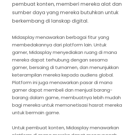
pembuat konten, memberi mereka alat dan
sumber daya yang mereka butuhkan untuk
berkembang di lanskap digital.
Midasplay menawarkan berbagai fitur yang
membedakannya dari platform lain. Untuk
gamer, Midasplay menyediakan ruang di mana
mereka dapat terhubung dengan sesama
gamer, bersaing di turnamen, dan menunjukkan
keterampilan mereka kepada audiens global.
Platform ini juga menawarkan pasar di mana
gamer dapat membeli dan menjual barang-
barang dalam game, membuatnya lebih mudah
bagi mereka untuk memonetisasi hasrat mereka
untuk bermain game.
Untuk pembuat konten, Midasplay menawarkan