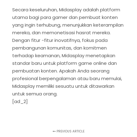
Secara keseluruhan, Midasplay adalah platform
utama bagi para gamer dan pembuat konten
yang ingin terhubung, menunjukkan keterampilan
mereka, dan memonetisasi hasrat mereka.
Dengan fitur -fitur inovatifnya, fokus pada
pembangunan komunitas, dan komitmen
terhadap keamanan, Midasplay menetapkan
standar baru untuk platform game online dan
pembuatan konten. Apakah Anda seorang
profesional berpengalaman atau baru memulai,
Midasplay memiliki sesuatu untuk ditawarkan
untuk semua orang.
[ad_2]
PREVIOUS ARTICLE