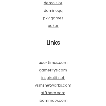
demo slot
dominoqq
pkv games
poker
Links
uae-times.com
gamerifys.com
inspiratif.net
vsmsnetworks.com
offthem.com
ibommatv.com