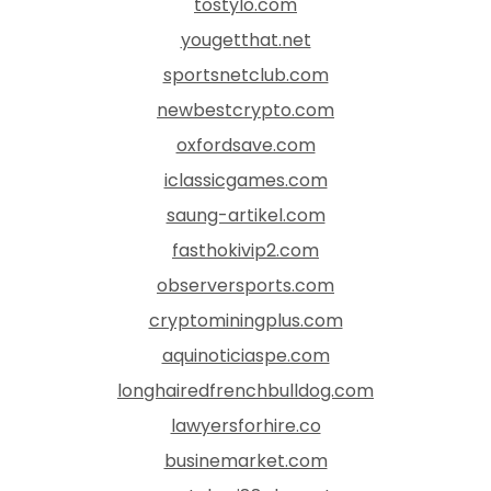
tostylo.com
yougetthat.net
sportsnetclub.com
newbestcrypto.com
oxfordsave.com
iclassicgames.com
saung-artikel.com
fasthokivip2.com
observersports.com
cryptominingplus.com
aquinoticiaspe.com
longhairedfrenchbulldog.com
lawyersforhire.co
businemarket.com