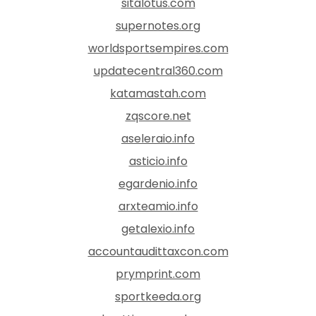
sitalotus.com
supernotes.org
worldsportsempires.com
updatecentral360.com
katamastah.com
zqscore.net
aseleraio.info
asticio.info
egardenio.info
arxteamio.info
getalexio.info
accountaudittaxcon.com
prymprint.com
sportkeeda.org