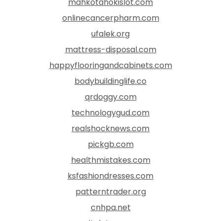
mahkotahokislot.com
onlinecancerpharm.com
ufalek.org
mattress-disposal.com
happyflooringandcabinets.com
bodybuildinglife.co
qrdoggy.com
technologygud.com
realshocknews.com
pickgb.com
healthmistakes.com
ksfashiondresses.com
patterntrader.org
cnhpa.net