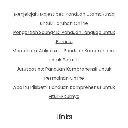
Menjelajahi Majestibet: Panduan Utama Anda
untuk Taruhan Online
Pengertian Saung4D: Panduan Lengkap untuk
Pemula
Memahami Ahlicasino: Panduan Komprehensif
untuk Pemula
Juruscasino: Panduan Komprehensif untuk
Permainan Online
Apa itu Plisbet? Panduan Komprehensif untuk
Fitur-Fiturnya
Links