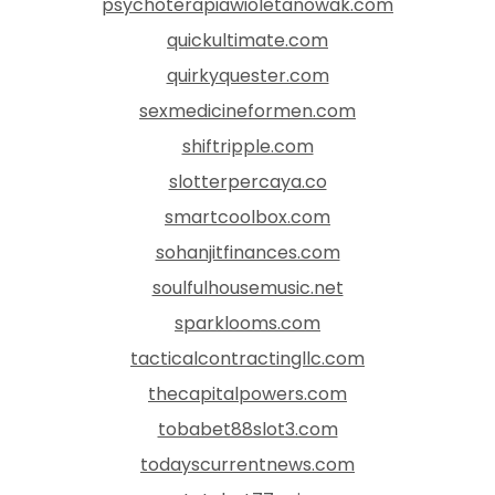
psychoterapiawioletanowak.com
quickultimate.com
quirkyquester.com
sexmedicineformen.com
shiftripple.com
slotterpercaya.co
smartcoolbox.com
sohanjitfinances.com
soulfulhousemusic.net
sparklooms.com
tacticalcontractingllc.com
thecapitalpowers.com
tobabet88slot3.com
todayscurrentnews.com