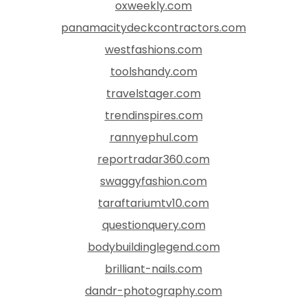
oxweekly.com
panamacitydeckcontractors.com
westfashions.com
toolshandy.com
travelstager.com
trendinspires.com
rannyephul.com
reportradar360.com
swaggyfashion.com
taraftariumtv10.com
questionquery.com
bodybuildinglegend.com
brilliant-nails.com
dandr-photography.com