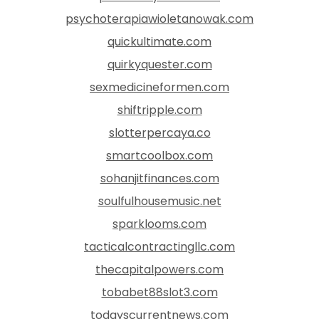
psychoterapiawioletanowak.com
quickultimate.com
quirkyquester.com
sexmedicineformen.com
shiftripple.com
slotterpercaya.co
smartcoolbox.com
sohanjitfinances.com
soulfulhousemusic.net
sparklooms.com
tacticalcontractingllc.com
thecapitalpowers.com
tobabet88slot3.com
todayscurrentnews.com