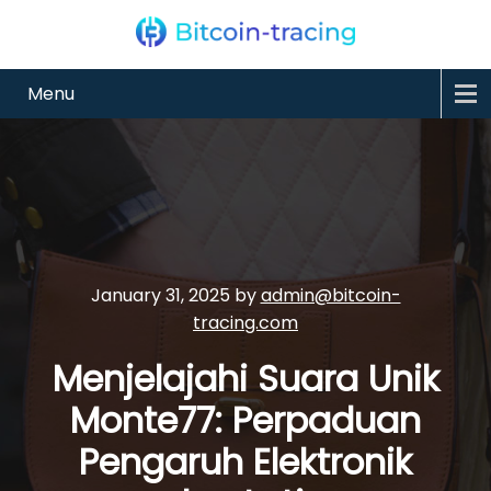
Menu
January 31, 2025
by
admin@bitcoin-
tracing.com
Menjelajahi Suara Unik
Monte77: Perpaduan
Pengaruh Elektronik