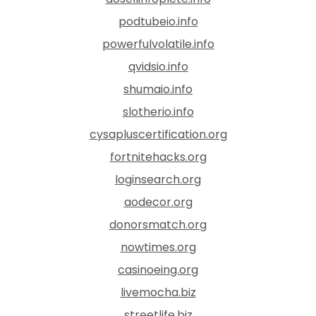
podtubeio.info
powerfulvolatile.info
qvidsio.info
shumaio.info
slotherio.info
cysapluscertification.org
fortnitehacks.org
loginsearch.org
aodecor.org
donorsmatch.org
nowtimes.org
casinoeing.org
livemocha.biz
streetlife.biz