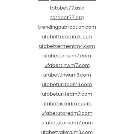
totobet77.asia
totobet77.org
trendingpublication.com
ufabettererum3.com
ufabettermentm4.com
ufabettersum7.com
ufabettinwm7.com
ufabettinwum3.com
ufabetunitedm3.com
ufabetunitedm7.com
ufabetuskedm7.com
ufabetutoredm3.com
ufabetutoredm7.com
ufabetvalleyum3.com