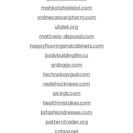
mahkotahokislot.com
onlinecancerpharm.com
ufalek.org
mattress-disposal.com
happyflooringandcabinets.com
bodybuildinglife.co
qrdoggy.com
technologygud.com
realshocknews.com
pickgb.com
healthmistakes.com
ksfashiondresses.com
patterntrader.org
cnhpa.net