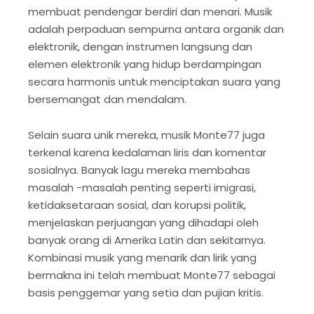
membuat pendengar berdiri dan menari. Musik
adalah perpaduan sempurna antara organik dan
elektronik, dengan instrumen langsung dan
elemen elektronik yang hidup berdampingan
secara harmonis untuk menciptakan suara yang
bersemangat dan mendalam.
Selain suara unik mereka, musik Monte77 juga
terkenal karena kedalaman liris dan komentar
sosialnya. Banyak lagu mereka membahas
masalah -masalah penting seperti imigrasi,
ketidaksetaraan sosial, dan korupsi politik,
menjelaskan perjuangan yang dihadapi oleh
banyak orang di Amerika Latin dan sekitarnya.
Kombinasi musik yang menarik dan lirik yang
bermakna ini telah membuat Monte77 sebagai
basis penggemar yang setia dan pujian kritis.