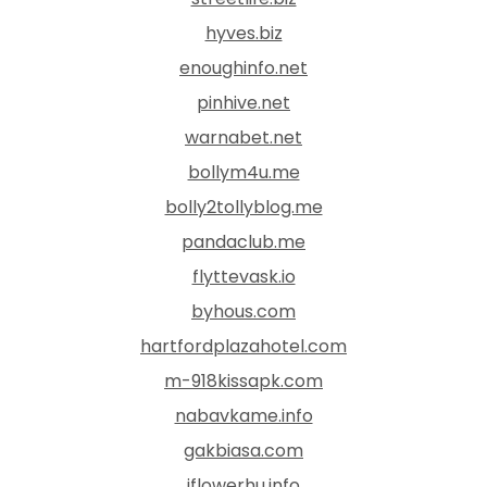
hyves.biz
enoughinfo.net
pinhive.net
warnabet.net
bollym4u.me
bolly2tollyblog.me
pandaclub.me
flyttevask.io
byhous.com
hartfordplazahotel.com
m-918kissapk.com
nabavkame.info
gakbiasa.com
iflowerhu.info