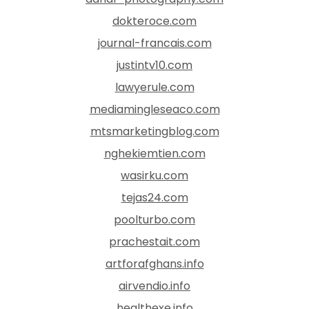
dokteroce.com
journal-francais.com
justintv10.com
lawyerule.com
mediamingleseaco.com
mtsmarketingblog.com
nghekiemtien.com
wasirku.com
tejas24.com
poolturbo.com
prachestait.com
artforafghans.info
airvendio.info
healthexe.info