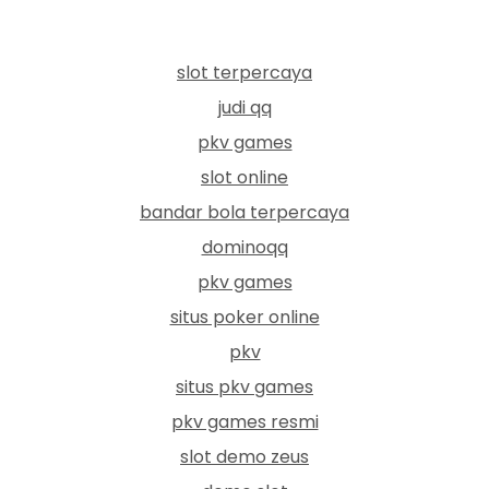
slot terpercaya
judi qq
pkv games
slot online
bandar bola terpercaya
dominoqq
pkv games
situs poker online
pkv
situs pkv games
pkv games resmi
slot demo zeus