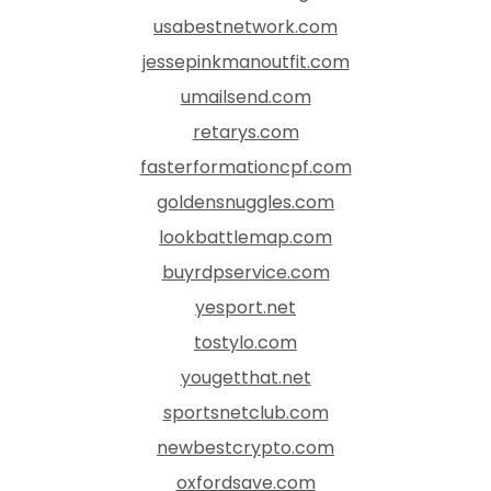
usabestnetwork.com
jessepinkmanoutfit.com
umailsend.com
retarys.com
fasterformationcpf.com
goldensnuggles.com
lookbattlemap.com
buyrdpservice.com
yesport.net
tostylo.com
yougetthat.net
sportsnetclub.com
newbestcrypto.com
oxfordsave.com