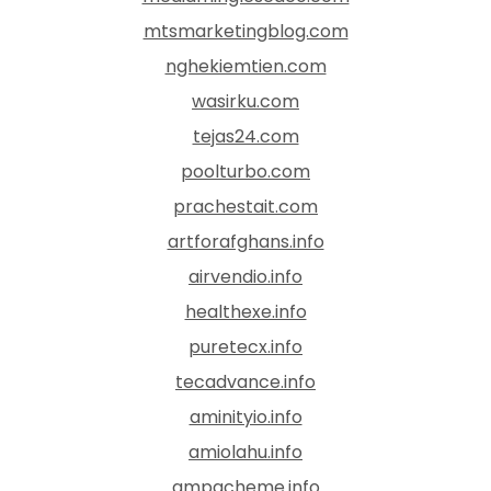
mtsmarketingblog.com
nghekiemtien.com
wasirku.com
tejas24.com
poolturbo.com
prachestait.com
artforafghans.info
airvendio.info
healthexe.info
puretecx.info
tecadvance.info
aminityio.info
amiolahu.info
ampacheme.info