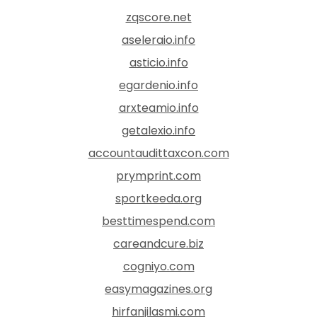
zqscore.net
aseleraio.info
asticio.info
egardenio.info
arxteamio.info
getalexio.info
accountaudittaxcon.com
prymprint.com
sportkeeda.org
besttimespend.com
careandcure.biz
cogniyo.com
easymagazines.org
hirfanjilasmi.com