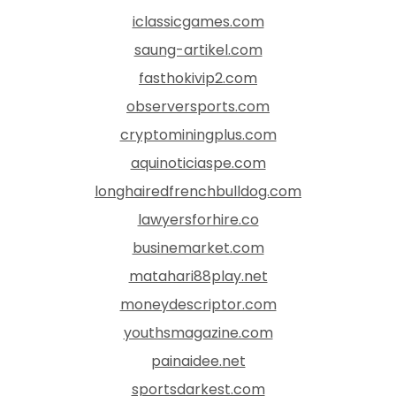
iclassicgames.com
saung-artikel.com
fasthokivip2.com
observersports.com
cryptominingplus.com
aquinoticiaspe.com
longhairedfrenchbulldog.com
lawyersforhire.co
businemarket.com
matahari88play.net
moneydescriptor.com
youthsmagazine.com
painaidee.net
sportsdarkest.com