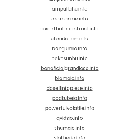
ampullahu.info
aromaxme.info
asserthatecontrast.info
atenderme.info
bangumiio.info
bekosunhu.info
beneficialgrandiose.info
blomaio.info
dosellinfoplete.info
podtubeio.info
powerfulvolatile.info
qvidsio.info
shumaio.info
slotherio.info