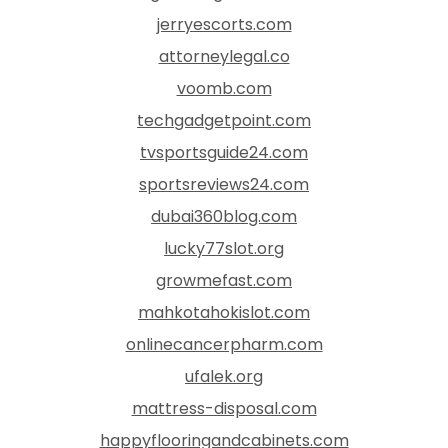
jerryescorts.com
attorneylegal.co
voomb.com
techgadgetpoint.com
tvsportsguide24.com
sportsreviews24.com
dubai360blog.com
lucky77slot.org
growmefast.com
mahkotahokislot.com
onlinecancerpharm.com
ufalek.org
mattress-disposal.com
happyflooringandcabinets.com