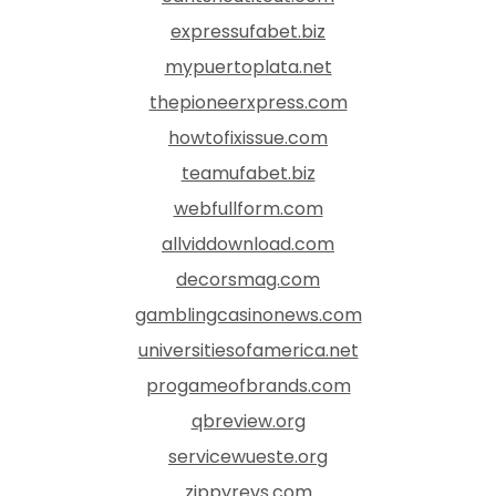
expressufabet.biz
mypuertoplata.net
thepioneerxpress.com
howtofixissue.com
teamufabet.biz
webfullform.com
allviddownload.com
decorsmag.com
gamblingcasinonews.com
universitiesofamerica.net
progameofbrands.com
qbreview.org
servicewueste.org
zippyrevs.com