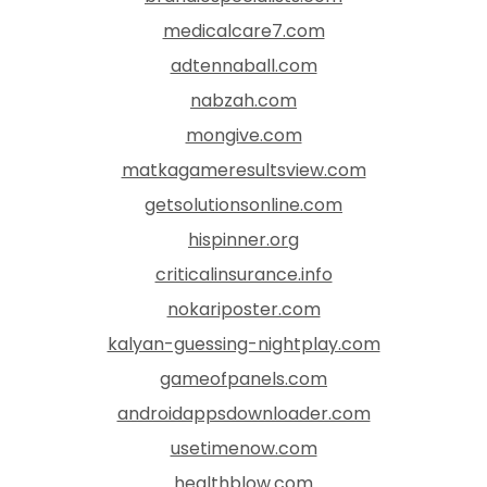
medicalcare7.com
adtennaball.com
nabzah.com
mongive.com
matkagameresultsview.com
getsolutionsonline.com
hispinner.org
criticalinsurance.info
nokariposter.com
kalyan-guessing-nightplay.com
gameofpanels.com
androidappsdownloader.com
usetimenow.com
healthblow.com