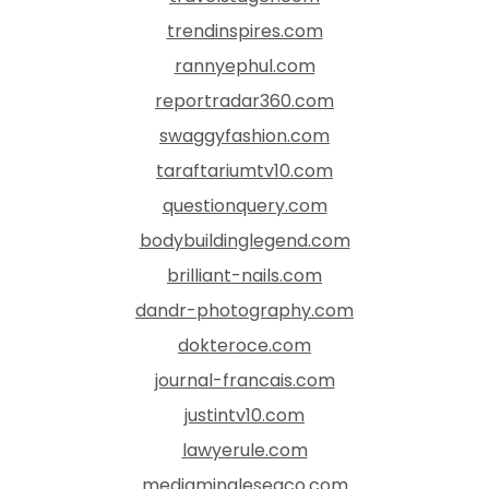
trendinspires.com
rannyephul.com
reportradar360.com
swaggyfashion.com
taraftariumtv10.com
questionquery.com
bodybuildinglegend.com
brilliant-nails.com
dandr-photography.com
dokteroce.com
journal-francais.com
justintv10.com
lawyerule.com
mediamingleseaco.com