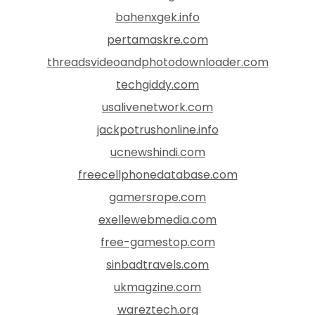
bahenxgek.info
pertamaskre.com
threadsvideoandphotodownloader.com
techgiddy.com
usalivenetwork.com
jackpotrushonline.info
ucnewshindi.com
freecellphonedatabase.com
gamersrope.com
exellewebmedia.com
free-gamestop.com
sinbadtravels.com
ukmagzine.com
wareztech.org