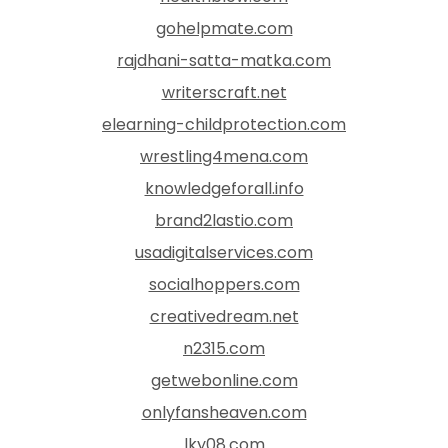
gohelpmate.com
rajdhani-satta-matka.com
writerscraft.net
elearning-childprotection.com
wrestling4mena.com
knowledgeforall.info
brand2lastio.com
usadigitalservices.com
socialhoppers.com
creativedream.net
n2315.com
getwebonline.com
onlyfansheaven.com
lky08.com