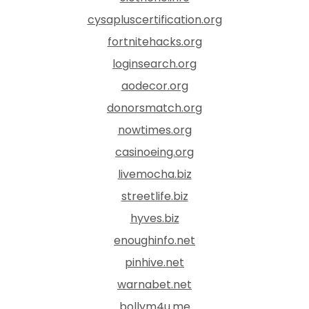
cysapluscertification.org
fortnitehacks.org
loginsearch.org
aodecor.org
donorsmatch.org
nowtimes.org
casinoeing.org
livemocha.biz
streetlife.biz
hyves.biz
enoughinfo.net
pinhive.net
warnabet.net
bollym4u.me