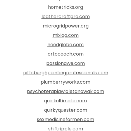
hometricks.org
leathercraftpro.com
microgridpower.org
mixiqo.com
needglobe.com
ortocoach.com
passionawe.com
pittsburghpaintingprofessionals.com
plumberryworks.com
psychoterapiawioletanowak.com
quickultimate.com
quirkyquester.com
sexmedicineformen.com
shiftripple.com