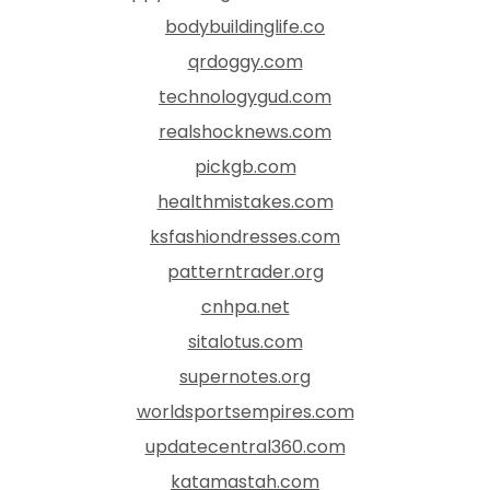
bodybuildinglife.co
qrdoggy.com
technologygud.com
realshocknews.com
pickgb.com
healthmistakes.com
ksfashiondresses.com
patterntrader.org
cnhpa.net
sitalotus.com
supernotes.org
worldsportsempires.com
updatecentral360.com
katamastah.com