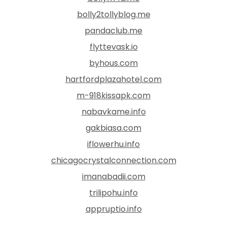
bolly2tollyblog.me
pandaclub.me
flyttevask.io
byhous.com
hartfordplazahotel.com
m-918kissapk.com
nabavkame.info
gakbiasa.com
iflowerhu.info
chicagocrystalconnection.com
imanabadii.com
trilipohu.info
appruptio.info